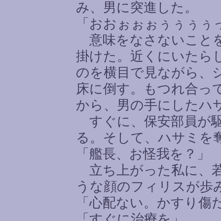
み、男に突進した。
「おおぉぉぉぅぅぅぅ
意味をなさないことを
掛けた。近くにいたら
のを横目で見ながら、
床に倒す。もつれ合っ
から、男の手にしたハ
すぐに、保安部員が駆
る。そして、ハサミを
「艦長、お怪我を？」
立ち上がった私に、若
うな顔のフィリスが歩
「心配ない。かすり傷
「すぐに治療を」