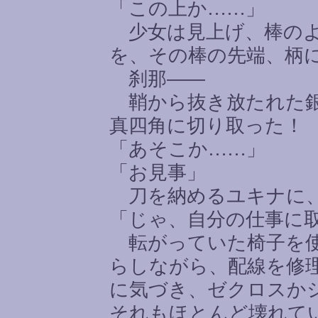
「この上か
……
」
少女は見上げ、棒のよ
を、その棒の先端、柄
刹那――
鞘から抜き放たれた銀
真四角に切り取った！
「あそこか
……
」
「お見事」
刀を納めるユキナに、
「じゃ、自分の仕事に
転がっていた椅子を使
らしながら、配線を修
に気づき、ゼクロスか
それもほとんど壊れて