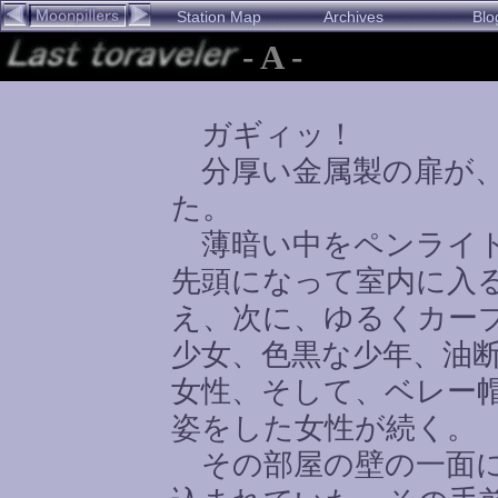
Station Map
Archives
Blo
- A -
ガギィッ！
分厚い金属製の扉が、
た。
薄暗い中をペンライト
先頭になって室内に入
え、次に、ゆるくカー
少女、色黒な少年、油
女性、そして、ベレー
姿をした女性が続く。
その部屋の壁の一面に