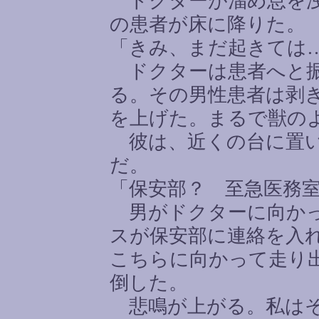
ドクターが溜め息を洩
の患者が床に降りた。
「きみ、まだ起きては
ドクターは患者へと振
る。その男性患者は剥
を上げた。まるで獣の
彼は、近くの台に置い
だ。
「保安部？ 至急医務
男がドクターに向かっ
スが保安部に連絡を入
こちらに向かって走り
倒した。
悲鳴が上がる。私はそ