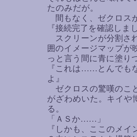
たのみだが。
間もなく、ゼクロス
『接続完了を確認しま
スクリーンが分割され
囲のイメージマップが
っと言う間に青に塗り
『これは
……
とんでも
よ』
ゼクロスの驚嘆のこと
がざわめいた。キイや
る。
「ＡＳか
……
」
『しかも、ここのメイ