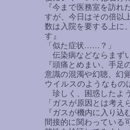
『今まで医務室を訪れ
すが、今日はその倍以
数は入院を要する上に
す』
「似た症状
……
？」
伝染病などならまずい
『頭痛とめまい、手足
意識の混濁や幻聴、幻
ウイルスのようなもの
珍しく、困惑したよ
「ガスが原因とは考え
『ガスが機内に入り込
間接的に関わっている