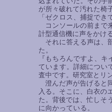
込まれていた。その手
が所々破れて汚れた椅
「ゼクロス、捕捉でき
コンソールの前まで来
計型通信機に声をかけ
それに答える声は、部
た。
『もちろんですよ、キ
ています。詳細につい
査中です。研究室とリ
澄んだ声が告げると同
入る。そこに、白衣の
た。背後では、忙しそ
に向かっている。