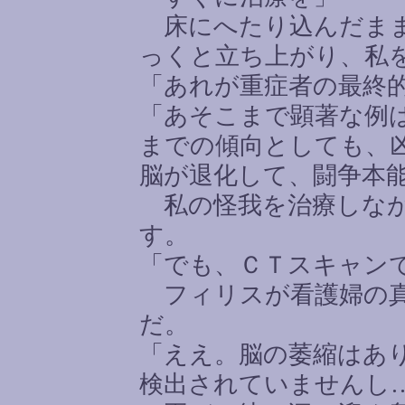
床にへたり込んだまま
っくと立ち上がり、私
「あれが重症者の最終
「あそこまで顕著な例
までの傾向としても、
脳が退化して、闘争本
私の怪我を治療しなが
す。
「でも、ＣＴスキャン
フィリスが看護婦の真
だ。
「ええ。脳の萎縮はあ
検出されていませんし