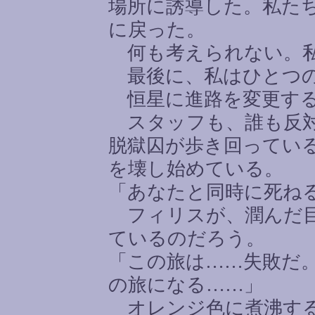
場所に誘導した。私た
に戻った。
何も考えられない。私
最後に、私はひとつの
恒星に進路を変更す
スタッフも、誰も反対
脱獄囚が歩き回ってい
を壊し始めている。
「あなたと同時に死ね
フィリスが、潤んだ目
ているのだろう。
「この旅は
……
失敗だ
の旅になる
……
」
オレンジ色に煮沸する