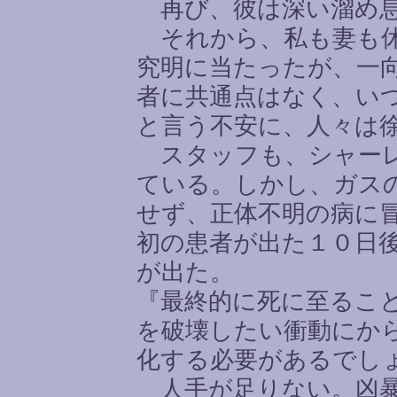
再び、彼は深い溜め息
それから、私も妻も休
究明に当たったが、一
者に共通点はなく、い
と言う不安に、人々は
スタッフも、シャーレ
ている。しかし、ガス
せず、正体不明の病に
初の患者が出た１０日
が出た。
『最終的に死に至るこ
を破壊したい衝動にか
化する必要があるでし
人手が足りない。凶暴