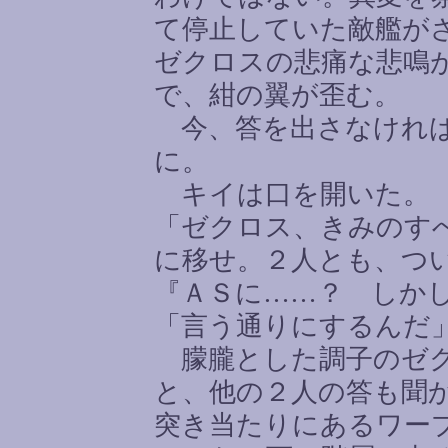
て停止していた敵艦が
ゼクロスの悲痛な悲鳴
で、紺の翼が歪む。
今、答を出さなければ
に。
キイは口を開いた。
「ゼクロス、きみのす
に移せ。２人とも、つ
『ＡＳに
……
？ しか
「言う通りにするんだ
朦朧とした調子のゼク
と、他の２人の答も聞
突き当たりにあるワー