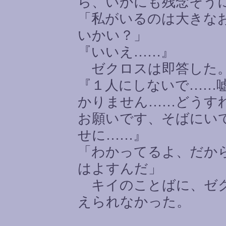
ら、いかにも残念そう
「私がいるのは大きな
いかい？」
『いいえ
……
』
ゼクロスは即答した
『１人にしないで
……
かりません
……
どうす
お願いです、そばにい
せに
……
』
「わかってるよ、だか
はよすんだ」
キイのことばに、ゼク
えられなかった。