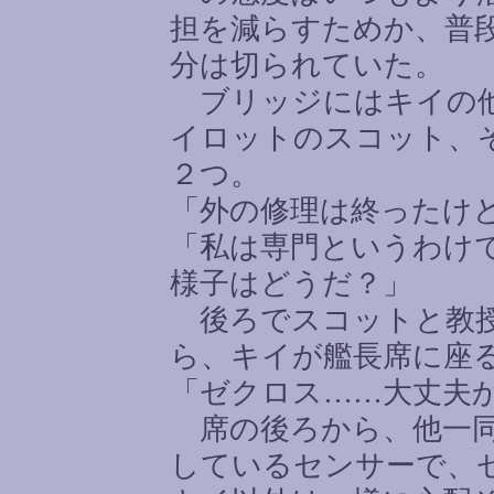
担を減らすためか、普
分は切られていた。
ブリッジにはキイの他
イロットのスコット、
２つ。
「外の修理は終ったけ
「私は専門というわけ
様子はどうだ？」
後ろでスコットと教授
ら、キイが艦長席に座
「ゼクロス
……
大丈夫
席の後ろから、他一同
しているセンサーで、