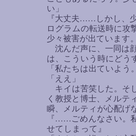
い」
『大丈夫
……
しかし、
ログラムの転送時に攻
少々被害が出ています
沈んだ声に、一同は顔
は、こういう時にどう
「私たちは出ていよう
「ええ」
キイは苦笑した。そし
く教授と博士、メルテ
瞬、メルティが心配げ
『
……
ごめんなさい。
せてしまって』