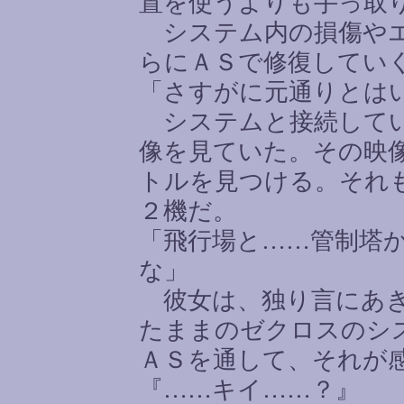
置を使うよりも手っ取
システム内の損傷やエ
らにＡＳで修復してい
「さすがに元通りとは
システムと接続してい
像を見ていた。その映
トルを見つける。それ
２機だ。
「飛行場と
……
管制塔
な」
彼女は、独り言にあき
たままのゼクロスのシ
ＡＳを通して、それが
『
……
キイ
……
？』