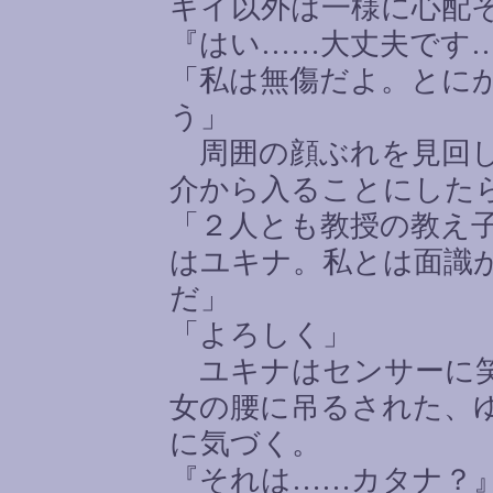
キイ以外は一様に心配
『はい
……
大丈夫です
「私は無傷だよ。とに
う」
周囲の顔ぶれを見回し
介から入ることにした
「２人とも教授の教え
はユキナ。私とは面識
だ」
「よろしく」
ユキナはセンサーに笑
女の腰に吊るされた、
に気づく。
『それは
……
カタナ？