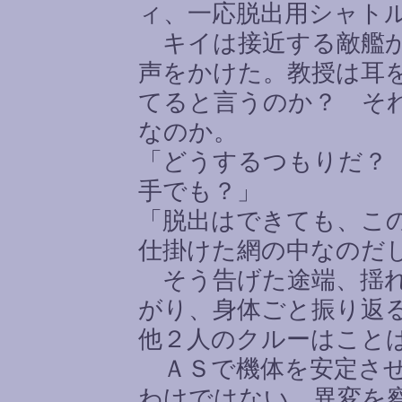
ィ、一応脱出用シャト
キイは接近する敵艦か
声をかけた。教授は耳
てると言うのか？ そ
なのか。
「どうするつもりだ？
手でも？」
「脱出はできても、こ
仕掛けた網の中なのだ
そう告げた途端、揺れ
がり、身体ごと振り返
他２人のクルーはこと
ＡＳで機体を安定させ
わけではない。異変を