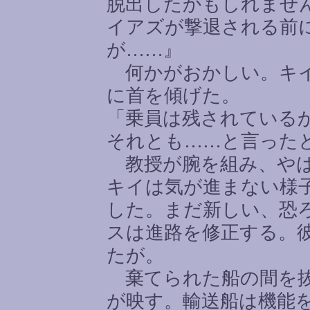
脱出したかもしれませ
イアズが撃退される前
が
……
』
何かがおかしい。キイ
に首を傾げた。
「乗員は残されている
それとも
……
と言った
教授が腕を組み、やは
キイは気が進まない様
した。まだ新しい、恐
スは進路を修正する。
たが。
棄てられた船の間を抜
が映す。輸送船は機能