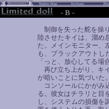
Station Map
Archives
Blo
- B -
制御を失った舵を操り
陸させたキイは、溜め
た。メインモニター、
も、ブラックアウトし
「っと、放心してる場
再び立ち上がり、キイ
が暗いことに気づいた
コンソールにかがみ込
る。彼女はチラリと目
し、システムの損傷を