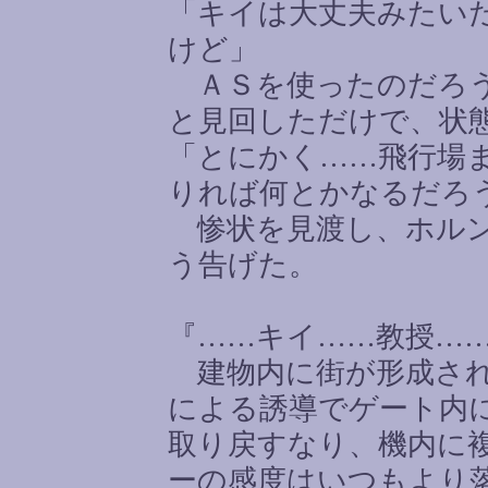
「キイは大丈夫みたい
けど」
ＡＳを使ったのだろう
と見回しただけで、状
「とにかく
……
飛行場
りれば何とかなるだろ
惨状を見渡し、ホルン
う告げた。
『
……
キイ
……
教授
…
建物内に街が形成され
による誘導でゲート内
取り戻すなり、機内に
ーの感度はいつもより