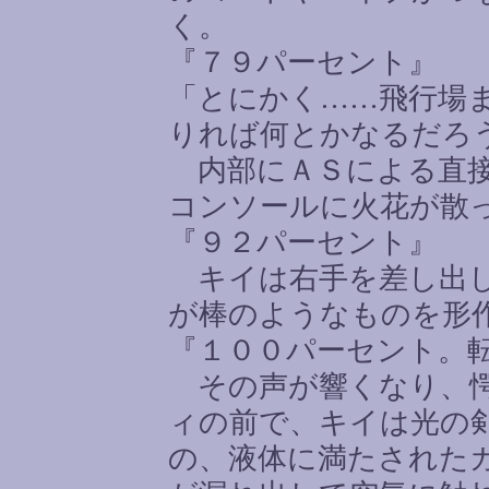
く。
『７９パーセント』
「とにかく
……
飛行場
りれば何とかなるだろ
内部にＡＳによる直接
コンソールに火花が散
『９２パーセント』
キイは右手を差し出し
が棒のようなものを形
『１００パーセント。
その声が響くなり、愕
ィの前で、キイは光の
の、液体に満たされた