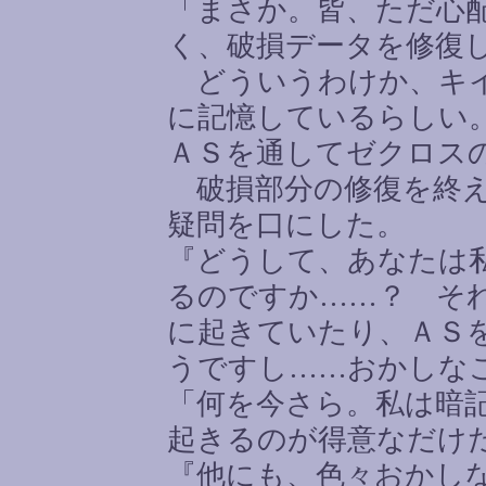
「まさか。皆、ただ心
く、破損データを修復
どういうわけか、キイ
に記憶しているらしい
ＡＳを通してゼクロス
破損部分の修復を終え
疑問を口にした。
『どうして、あなたは
るのですか
……
？ そ
に起きていたり、ＡＳ
うですし
……
おかしな
「何を今さら。私は暗
起きるのが得意なだけ
『他にも、色々おかし