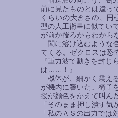
輸送船の向こう、闇の
前に見たものとは違っ
くらいの大きさの、円
型の人工衛星に似てい
が前か後ろかもわから
闇に溶け込むような色
てくる。ゼクロスは恐
『重力波で動きを封じ
は
……
！』
機体が、細かく震える
が機内に響いた。椅子
授が顔色をかえて叫ん
「そのまま押し潰す気
「私のＡＳの出力では