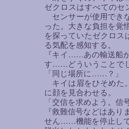
ゼクロスはすべてのセ
センサーが使用できな
った。大きな負担を覚
を探っていたゼクロス
る気配を感知する。
『キイ
……
あの輸送船
す
……
どういうことで
「同じ場所に
……
？」
キイは眉をひそめた。
に顔を見合わせる。
「交信を求めよう。信
『救難信号などはあり
せん
……
機能を停止し