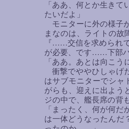
「ああ、何とか生きて
たいだよ」
モニターに外の様子が
まなのは、ライトの故
『
……
交信を求められ
が必要、です
……
下部
「ああ。あとは向こう
衝撃でややひしゃげた
はサブモニターでシャ
がらも、迎えに出よう
ジの中で、艦長席の背
「まったく、何が何だ
は一体どうなったんだ
ったのか
……
」