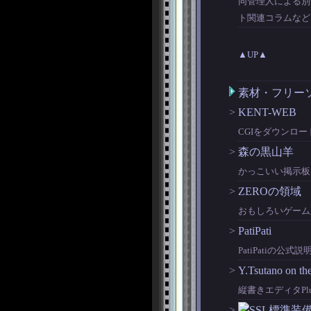
同管理人による別
ト関連コラムなど
▲UP▲
素材・フリー
>
KENT-WEB
CGIをダウンロ
>
森の黒山羊
かっこいい掲示板
>
ZEROの領域
おもしろいゲーム
>
PatiPati
PatiPatiの公
>
Y.Tsutano on th
縦書きエディタP
>