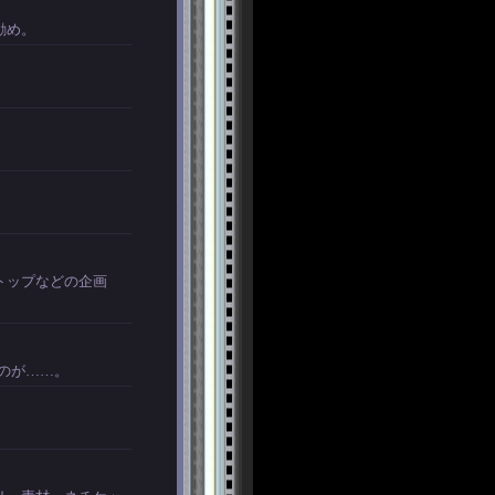
勧め。
。
トップなどの企画
のが……。