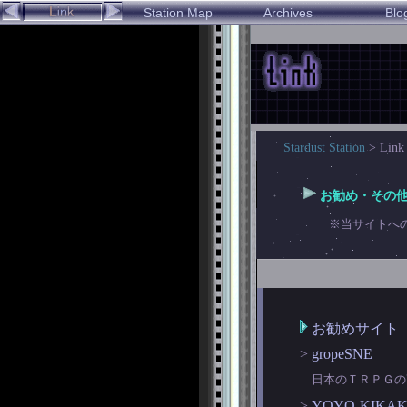
Station Map
Archives
Blo
Stardust Station
> Li
お勧め・その
※当サイトへ
お勧めサイト
>
gropeSNE
日本のＴＲＰＧの
>
YOYO-KIKA