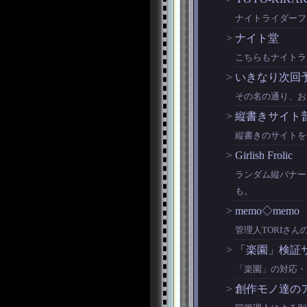
ナイトライダーフ
>
ナイト堂
こちらもナイト
>
いきなり次回
その名の通り、お
>
縦書きサイト
縦書きのサイトを
>
Girlish Frolic
ランダム縦バナー
も。
>
memo◇memo
管理人TORIさ
>
「楽園」検証
「楽園」の対応・
>
創作モノ達の