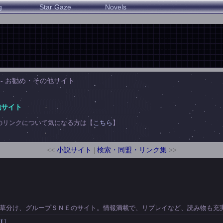
g
Star Gaze
Novels
nk - お勧め・その他サイト
他サイト
のリンクについて気になる方は【
こちら
】
<<
小説サイト
|
検索・同盟・リンク集
>>
草分け、グループＳＮＥのサイト。情報満載で、リプレイなど、読み物も充
KU