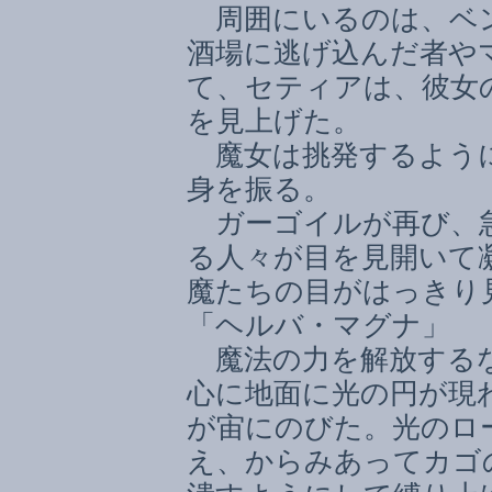
周囲にいるのは、ベン
酒場に逃げ込んだ者や
て、セティアは、彼女
を見上げた。
魔女は挑発するように
身を振る。
ガーゴイルが再び、急
る人々が目を見開いて
魔たちの目がはっきり
「ヘルバ・マグナ」
魔法の力を解放するな
心に地面に光の円が現
が宙にのびた。光のロ
え、からみあってカゴ