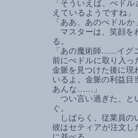
「そういえば、ぺドル
えているようですね」
「ああ、あのぺドルか
マスターは、笑顔をわ
る。
「あの魔術師
……
イグ
前にぺドルに取り入っ
金脈を見つけた後に現
いるよ。金脈の利益目
あんな
……
」
つい言い過ぎた、と
ぐ。
しばらく、従業員のい
彼はセティアが注文し
に並べる。