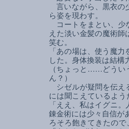
言いながら、黒衣の少
ら姿を現わす。
コートをまとい、少な
えた淡い金髪の魔術師
笑む。
「あの場は、使う魔力
した。身体換装は結構
（ちょっと
……
どうい
ん？）
シゼルが疑問を伝え
には聞こえているよう
「ええ、私はイグニ。
錬金術には少々自信が
ろそろ飽きてきたので