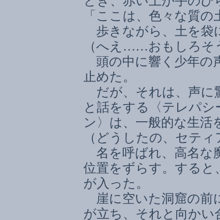
とき、赤い土が手のひ
「ここは、色々な質の
歩きながら、土を袋
（へえ
……
おもしろそ
頭の中に響く少年の声
止めた。
だが、それは、声に驚
と話をする〈テレパシ
ン〉は、一般的な生活
（どうしたの、セティ
名を呼ばれ、高名な魔
位置をずらす。すると
が入った。
崖に空いた洞窟の前に
が立ち、それと向かい