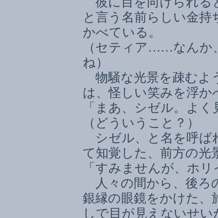
彼に目を向けられると
と言う名前らしい金持
かべている。
（セティア
……
なんか
ね）
物騒な光景を疎むよう
は、怪しい笑みを浮か
「まあ、シゼル。よく
（どういうこと？）
シゼル、と名を呼ばれ
て知覚した、前方の光
「すみませんが、ホリ
人々の間から、後ろの
銀縁の眼鏡をかけた、
しで目が見えないせい