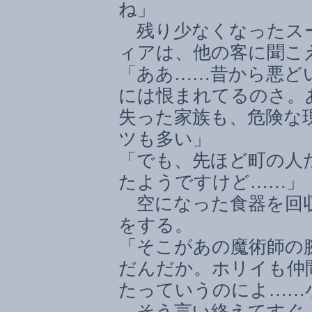
ね」
残り少なくなったス
ィアは、他の客に聞こ
「ああ
……
昔から悪ど
には恨まれてるのさ。
失った家族も、危険な
ツも多い」
「でも、先ほど町の人
たようですけど
……
」
空になった食器を回収
をする。
「そこがあの魔術師の
だんだか。ホリイも仲
たっていうのによ
……
そう言い終えてすぐ