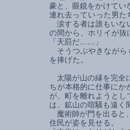
豪と、眼鏡をかけてい
連れ去っていった男た
涙する者は誰もいない
の間から、ホリイが抜
「天罰だ
……
」
そうつぶやきながらも
を捧げた。
太陽が山の縁を完全に
ちが本格的に仕事にか
が、町を離れようとし
は、鉱山の喧騒も遠く
魔術師が門を出ると、
住民が姿を見せる。