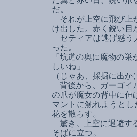
た翼と赤い目、鋭い爪
だ。
それが上空に飛び上が
け出した。赤く鋭い目
セティアは逃げ惑う人
った。
「坑道の奥に魔物の巣
しいね」
（じゃあ、採掘に出か
背後から、ガーゴイル
の爪が魔女の背中に伸
マントに触れようとし
花を散らす。
驚き、上空に退避する
そばに立つ。