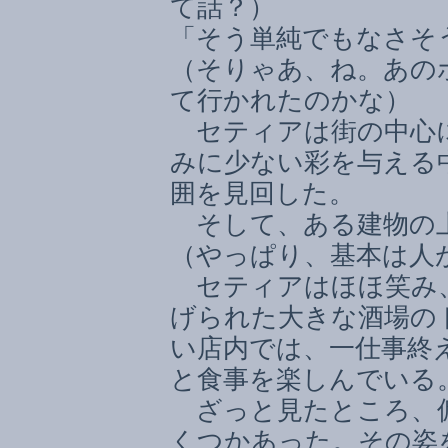
て話？）
「そう単純でもなさそ
（そりゃあ、ね。あの
て行かれたのかな）
セティアは街の中心に
みに少ない彩を与える
囲を見回した。
そして、ある建物の
（やっぱり、基本は人
セティアはほほ笑み、
げられた大きな酒場の
い店内では、一仕事終
と食事を楽しんでいる
ざっと見たところ、傭
くつかあった。その姿