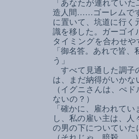
「あなたが連れていた
造人間
……
ゴーレムで
に置いて、坑道に行く
識を移した。ガーゴイ
タイミングを合わせや
「御名答。あれで皆、
う」
すべて見通した調子
は、まだ納得がいかな
（イグニさんは、ぺド
ないの？）
「確かに、雇われてい
し、私の雇い主は、人
の男の下についていた
（それじゃ、暗殺
……