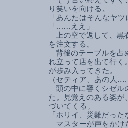
り笑いを向ける。
「あんたはそんなヤツ
「
……
ええ」
上の空で返して、黒衣
を注文する。
背後のテーブルを占め
れ立って店を出て行く
が歩み入ってきた。
（セティア、あの人
…
頭の中に響くシゼルの
た。見覚えのある姿が
づいてくる。
「ホリイ、災難だった
マスターが声をかけ