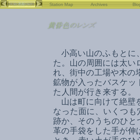
Station Map
Archives
Blo
小高い山のふもとに
た。山の周囲には太い
れ、街中の工場や木の
鉱物が入ったバスケッ
た人間が行き来する。
山は町に向けて絶壁を
なった面に、いくつも
跡か、そのうちのひと
革の手袋をした手が伸