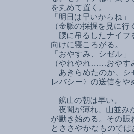
を丸めて置く。
「明日は早いからね」
（金脈の採掘を見に行
腰に吊るしたナイフを
向けに寝ころがる。
「おやすみ、シゼル」
（やれやれ
……
おやす
あきらめたのか、シ
レパシー〉の送信をや
鉱山の朝は早い。
夜闇が薄れ、山並みが
が動き始める。その賑
とささやかなものでは