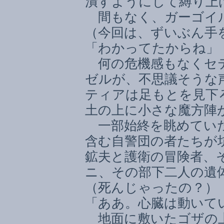
潰すようにして縛り上
間もなく、ガーゴイ
（今回は、ずいぶん手
「わかってたからね」
何の危機感もなくセテ
ゼルが、不思議そうな
ティアは足もとを見下
土の上に小さな魔方陣
一部始終を眺めていた
含む自警団の者たちが
鉱夫と護衛の冒険者、
ニ、その部下二人の遺
（死んじゃったの？）
「ああ。心臓は動いて
地面に敷いたゴザの上