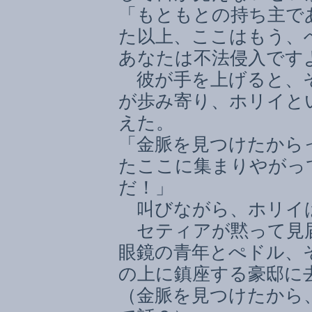
「もともとの持ち主で
た以上、ここはもう、
あなたは不法侵入です
彼が手を上げると、そ
が歩み寄り、ホリイと
えた。
「金脈を見つけたから
たここに集まりやがっ
だ！」
叫びながら、ホリイ
セティアが黙って見届
眼鏡の青年とぺドル、
の上に鎮座する豪邸に
（金脈を見つけたから