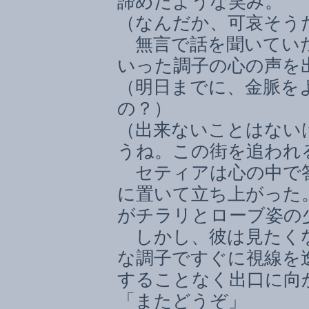
諦めたような笑み。
（なんだか、可哀そう
無言で話を聞いていた
いった調子の心の声を
（明日までに、金脈を
の？）
（出来ないことはない
うね。この街を追われ
セティアは心の中で答
に置いて立ち上がった
がチラリとローブ姿の
しかし、彼は見たく
な調子ですぐに視線を
することなく出口に向
「またどうぞ」