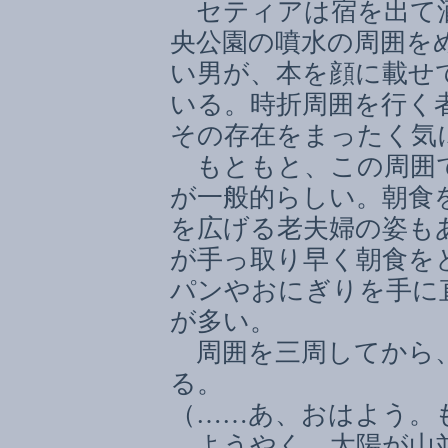
セティアは宿を出て酒
央公園の噴水の周囲を
い男が、本を顔に載せ
いる。時折周囲を行く
その存在をまったく気
もともと、この周囲
が一般的らしい。朝食
を広げる老夫婦の姿も
が手っ取り早く朝食を
パンやおにぎりを手に
が多い。
周囲を三周してから、
る。
（
……
あ、おはよう。
ようやく、太陽が山並