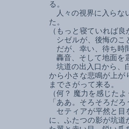
る。
人々の視界に入らない
た。
（もっと寝ていれば良
シゼルが、後悔のこ
だが、幸い、待ち時
轟音、そして地面を
坑道の出入口から、白
から小さな悲鳴が上が
までさがって来る。
（何？ 魔力を感じた
「ああ。そろそろだろ
セティアが平然と目
に、ふたつの影が坑道