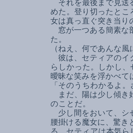
それを最後まで見送
めた。登り切ったとこ
女は真っ直ぐ突き当り
窓が一つある簡素な部
た。
（ねえ、何であんな風
彼は、セティアのイ
らしかった。しかし、
曖昧な笑みを浮かべて
「そのうちわかるよ。
まだ、陽は少し傾き始
のことだ。
少し間をおいて、シ
腰掛ける魔女に、驚き
る。セティアは本気ら