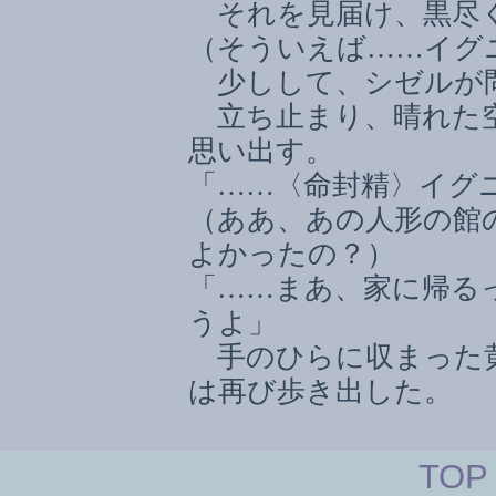
それを見届け、黒尽く
（そういえば
……
イグ
少しして、シゼルが
立ち止まり、晴れた空
思い出す。
「
……
〈命封精〉イグ
（ああ、あの人形の館
よかったの？）
「
……
まあ、家に帰る
うよ」
手のひらに収まった黄
は再び歩き出した。
TOP