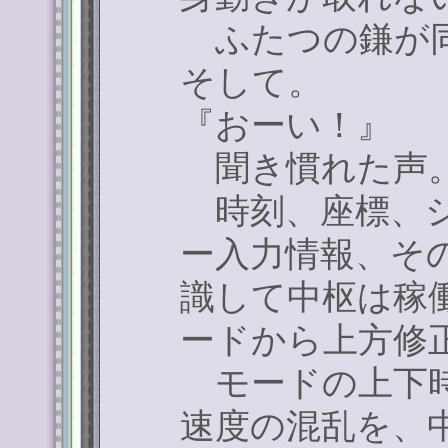
ふたつの鎌が同
そして。
『おーい！』
聞き慣れた声
時刻、座標、シ
ー入力情報、そ
識して中枢は稼
ードから上方修
モードの上下時
速度の混乱を、