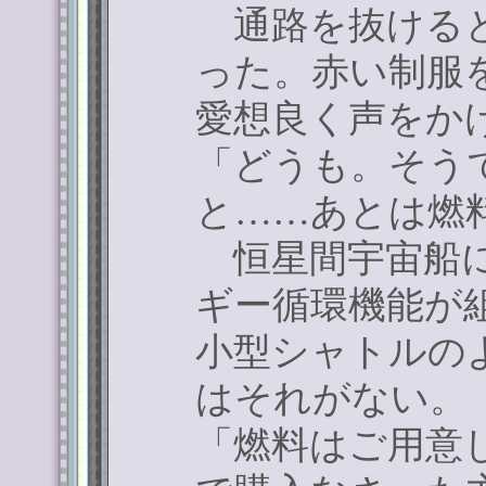
通路を抜けると
った。赤い制服
愛想良く声をか
「どうも。そう
と
……
あとは燃
恒星間宇宙船に
ギー循環機能が
小型シャトルの
はそれがない。
「燃料はご用意