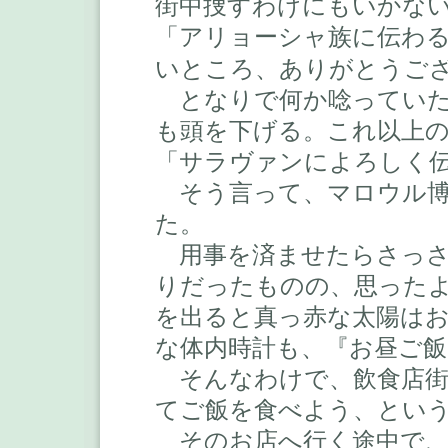
街中捜すわけにもいかな
「アリョーシャ族に伝わ
いところ、ありがとうご
となりで何か唸っていた
も頭を下げる。これ以上
「サラヴァンによろしく
そう言って、マロウル博
た。
用事を済ませたらさっさ
りだったものの、思った
を出ると真っ赤な太陽は
な体内時計も、『お昼ご
そんなわけで、飲食店街
てご飯を食べよう、とい
そのお店へ行く途中で、