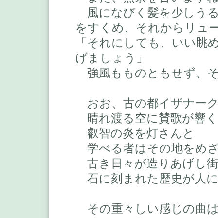
風になびく髪を少しうる
をすくめ、それからリュ
「それにしても、いい眺
げましょう」
強風もものともせず、そ
おお、古の都イザナー
晴れ渡る空に賛歌が響く
叡智の炎を灯さんと
学べる者はその地をめざ
古き日々が造りあげし街
石に刻まれた歴史が人に
その重々しい感じの曲は