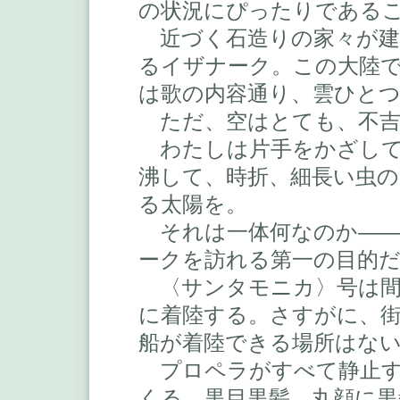
の状況にぴったりである
近づく石造りの家々が建
るイザナーク。この大陸
は歌の内容通り、雲ひと
ただ、空はとても、不吉
わたしは片手をかざして
沸して、時折、細長い虫
る太陽を。
それは一体何なのか――
ークを訪れる第一の目的
〈サンタモニカ〉号は間
に着陸する。さすがに、
船が着陸できる場所はな
プロペラがすべて静止す
くる。黒目黒髪、丸顔に