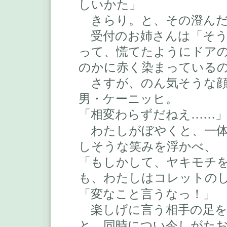
しいかた」
きらり。と、その澄んだ
受付のお姉さんは「そう
って、慌てたようにドア
のかに赤く染まっている
さすが、のん気そうな顔
男・ケーニッヒ。
「相変わらずだねえ
……
わたしがぼやくと、一体
しそうな笑みを浮かべ、
「もしかして、ヤキモチ
も、わたしはコレットの
「変なこと言うなっ！」
楽しげに言う相手の足を
と、同時につい今しがた