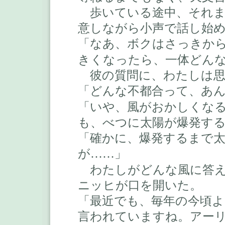
歩いている途中、それま
意しながら小声で話し始
「なあ、ボクはさっきか
きくなったら、一体どん
彼の質問に、わたしは思
「どんな不都合って、あ
「いや、風がおかしくな
も、べつに太陽が爆発す
「確かに、爆発するまで
が
」
……
わたしがどんな風に答え
ニッヒが口を開いた。
「最近でも、毎年の今頃
言われていますね。アー