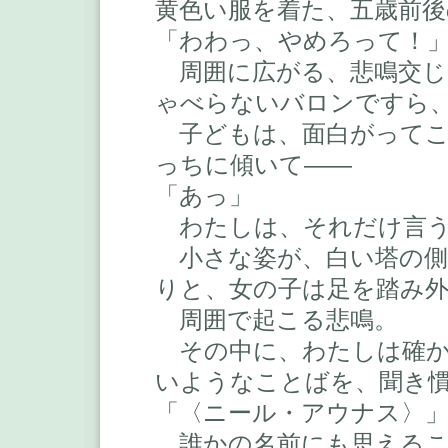
黄色い服を着た、五歳前
「わわっ、やめろって！
周囲に広がる、悲鳴交じ
ゃべらないバロンですら
子どもは、面白がってこ
っちに傾いて――
「あっ」
わたしは、それだけ言う
小さな姿が、白い塔の側
りと、女の子は足を踏み
周囲で起こる悲鳴。
その中に、わたしは確か
いようなことばを、聞き
「〈ニール・アウナス〉
誰かの名前にも思えるこ