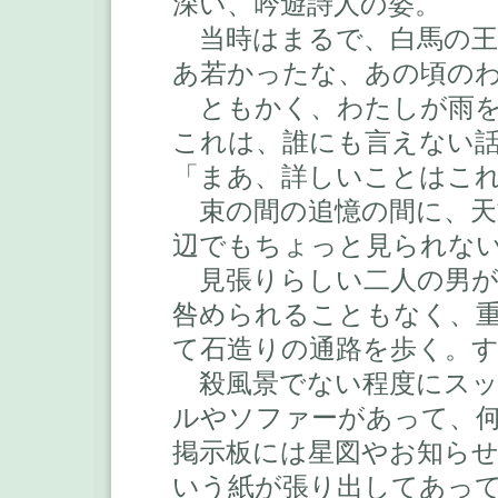
深い、吟遊詩人の姿。
当時はまるで、白馬の王
あ若かったな、あの頃の
ともかく、わたしが雨を
これは、誰にも言えない
「まあ、詳しいことはこ
束の間の追憶の間に、天
辺でもちょっと見られな
見張りらしい二人の男が
咎められることもなく、
て石造りの通路を歩く。
殺風景でない程度にスッ
ルやソファーがあって、
掲示板には星図やお知ら
いう紙が張り出してあっ