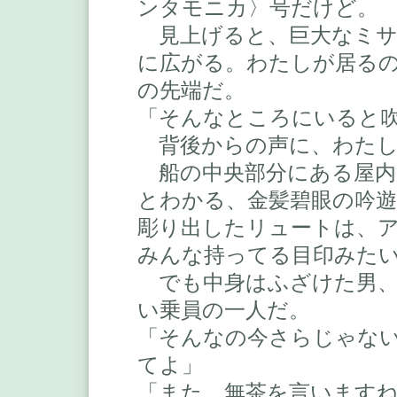
ンタモニカ〉号だけど。
見上げると、巨大なミサ
に広がる。わたしが居る
の先端だ。
「そんなところにいると
背後からの声に、わたし
船の中央部分にある屋内
とわかる、金髪碧眼の吟
彫り出したリュートは、
みんな持ってる目印みた
でも中身はふざけた男、
い乗員の一人だ。
「そんなの今さらじゃな
てよ」
「また、無茶を言います