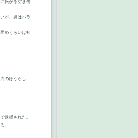
に転がる空き缶
いが、男はバラ
固めくらいは知
能力のほうらし
で逮捕された。
出る。