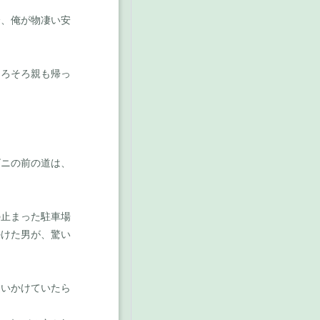
、俺が物凄い安
ろそろ親も帰っ
ニの前の道は、
止まった駐車場
かけた男が、驚い
いかけていたら