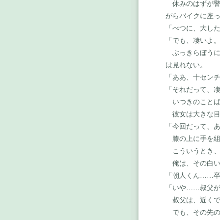
休みのはずが警
がらバイクに座
「べつに、大し
「でも、凄いよ
ぶっきらぼうに
は見れない。
「ああ、十セン
「それだって、
いつきのことば
彼女は大きな目
「今回だって、
膝の上に手を組
こういうとき、
俺は、その白い
「朝人くん
……
「いや
……
叔父
叔父は、近くで
でも、その先の