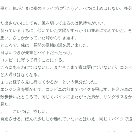
事だ。俺がたまに夜のドライブに行こうと、べつに止めはしない。多分
た出さないにしても、風を切って走るのは気持ちがいい。
切っているうちに、傾いていた太陽がすっかり山並みに沈んでいた。そ
と想い、さしかかっていた峠から引き返す。
ところで、俺は、昼間の浩輔の話を思い出した。
日はいつきが先輩とバイトだったっけ。
コンビニに寄って行くことにする。
ころにあるわけではないし、まだそこまで夜は更けていないが、コンビ
んど人通りはなくなる。
ょっと様子を見に行ってやるか、という気分だった。
エンジン音を響かせて、コンビニの前までバイクを飛ばす。何台か車の
、数歩歩いたところで、同じくバイクにまたがった男が、サングラスを
を見た。
。――こいつは、怪しい。
発進させる。ほんの少ししか離れていないとはいえ、同じくバイクで追