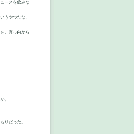
ュースを飲みな
かいうやつだな」
を、真っ向から
。
いか。
もりだった。