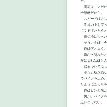
た。
両親は、まだ仕
全運転だから。
スピードは大し
潮風の中を突っ
てくる頃だろう
市街地に入った
そういえば、今
俺は何となく、
街から離れたと
夜になればほと
帰るついでにち
少々近所迷惑な
でバイクを止め
たようにこっち
俺はピンと来た
男が、バイクを
追いつけない。