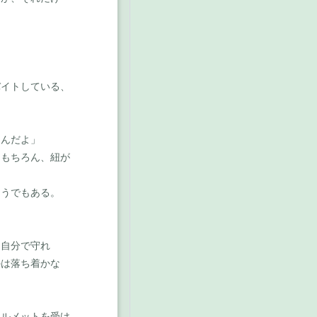
イトしている、
てんだよ」
もちろん、紐が
うでもある。
自分で守れ
のは落ち着かな
ルメットを受け