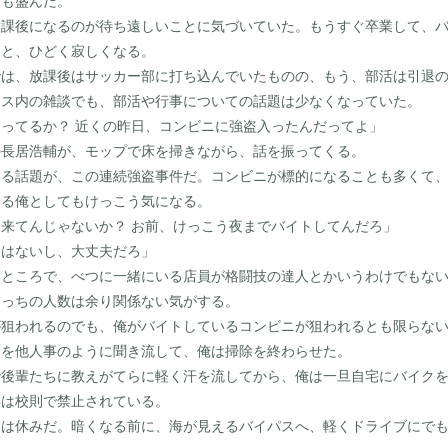
活も盛んだ。
課後になるのが待ち遠しいことに気づいていた。もうすぐ卒業して、バ
ると、ひどく寂しくなる。
は、放課後はサッカー部に打ち込んでいたものの、もう、部活は引退の
ス内の雑談でも、部活や行事についての話題は少なくなっていた。
ってるか？ 近くの昨日、コンビニに強盗入ったんだってよ」
長居浩輔が、モップで床を掃きながら、話を振ってくる。
る話題が、この連続強盗事件だ。コンビニが標的になることも多くて、
いる俺としてもけっこう気になる。
来てんじゃないか？ お前、けっこう夜までバイトしてんだろ」
とはないし、大丈夫だろ」
ところで、べつに一緒にいる店員が格闘技の達人とかいうわけでもない
こっちの人数は余り関係ない気がする。
狙われるのでも、俺がバイトしているコンビニが狙われるとも限らな
を他人事のように聞き流して、俺は掃除を終わらせた。
後輩たちに教えがてらに軽く汗を流してから、俺は一旦自宅にバイクを
学は校則で禁止されている。
は休みだ。暗くなる前に、海が見えるバイパスへ、軽くドライブにでも