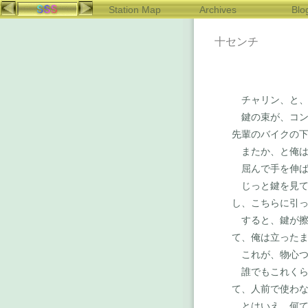
Station Map
Archives
Blo
十センチ
チャリン、と、
鍵の束が、コン
先輩のバイクの
またか、と俺は
屈んで手を伸ば
じっと鍵を見て
し、こちらに引
すると、鍵が擦
て、俺は立った
これが、物心つ
誰でもこれくら
て、人前で使わ
とはいえ、何て