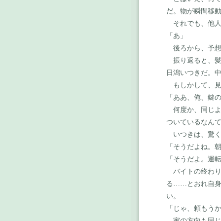
だ。物が瞬間移
それでも、他人
「あ」
後ろから、予想
振り返ると、髪
日潟いつきだ。
もしかして、見
「ああ、俺、鍵
何度か、同じよ
ついているなん
いつきは、驚く
「そうだよね。
「そうだよ。運
バイトの終わり
る
……
とおれ自
い。
「じゃ、頼もう
家の方向も同じ