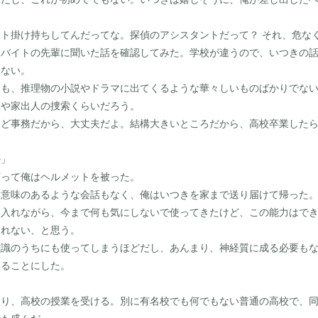
ト掛け持ちしてんだってな。探偵のアシスタントだって？ それ、危な
バイトの先輩に聞いた話を確認してみた。学校が違うので、いつきの話
らない。
も、推理物の小説やドラマに出てくるような華々しいものばかりでない
査や家出人の捜索くらいだろう。
んど事務だから、大丈夫だよ。結構大きいところだから、高校卒業した
か」
って俺はヘルメットを被った。
意味のあるような会話もなく、俺はいつきを家まで送り届けて帰った
入れながら、今まで何も気にしないで使ってきたけど、この能力はでき
しれない、と思う。
識のうちにも使ってしまうほどだし、あんまり、神経質に成る必要もな
ることにした。
り、高校の授業を受ける。別に有名校でも何でもない普通の高校で、同