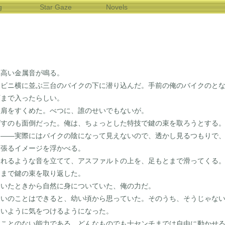
g
Star Gaze
Novels
高い金属音が鳴る。
ビニ横に並ぶ三台のバイクの下に潜り込んだ。手前の俺のバイクのとな
下まで入ったらしい。
肩をすくめた。べつに、誰のせいでもないが。
すのも面倒だった。俺は、ちょっとした特技で鍵の束を取ろうとする
――実際にはバイクの陰になって見えないので、透かし見るつもりで、
っ張るイメージを浮かべる。
れるような音を立てて、アスファルトの上を、足もとまで滑ってくる。
ままで鍵の束を取り返した。
いたときから自然に身についていた、俺の力だ。
いのことはできると、幼い頃から思っていた。そのうち、そうじゃない
ないように気をつけるようになった。
ことのない能力である。どんなものでも十センチまでは自由に動かせる