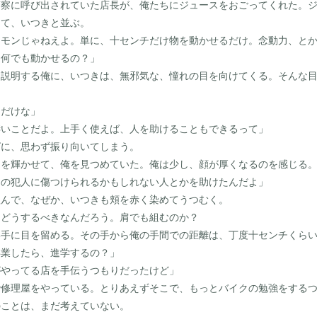
察に呼び出されていた店長が、俺たちにジュースをおごってくれた。ジ
って、いつきと並ぶ。
たモンじゃねえよ。単に、十センチだけ物を動かせるだけ。念動力、と
。何でも動かせるの？」
説明する俺に、いつきは、無邪気な、憧れの目を向けてくる。そんな目
チだけな」
凄いことだよ。上手く使えば、人を助けることもできるって」
に、思わず振り向いてしまう。
を輝かせて、俺を見つめていた。俺は少し、顔が厚くなるのを感じる
あの犯人に傷つけられるかもしれない人とかを助けたんだよ」
んで、なぜか、いつきも頬を赤く染めてうつむく。
どうするべきなんだろう。肩でも組むのか？
手に目を留める。その手から俺の手間での距離は、丁度十センチくら
卒業したら、進学するの？」
がやってる店を手伝うつもりだったけど」
修理屋をやっている。とりあえずそこで、もっとバイクの勉強をするつ
ことは、まだ考えていない。