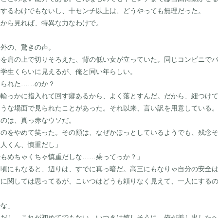
動するわけでもないし、十センチ以上は、どうやっても無理だった。
から見れば、特異な力なわけで。
外の、驚きの声。
を肩の上で切りそろえた、背の低い女が立っていた。同じコンビニでバ
中学生くらいに見えるが、俺と同い年らしい。
られた
……
のか？
の輪っかに指入れて回す癖あるから、よく落とすんだ。だから、紐つけ
うな場面で見られたことがあった。それ以来、言い訳を用意している。
てのは、真っ赤なウソだ。
のをやめて笑った。その顔は、なぜかほっとしているようでも、残念そ
朝人くん、慎重だし」
転もめちゃくちゃ慎重だしな
……
乗ってっか？」
頃にもなると、辺りは、すでに真っ暗だ。高三にもなりゃ自分の安全は
身に関しては思ってるが、こいつはどうも頼りなく見えて、一人にする
かな」
だし、これが初めてでもない。いつきは嬉しそうに、俺が差し出したヘ