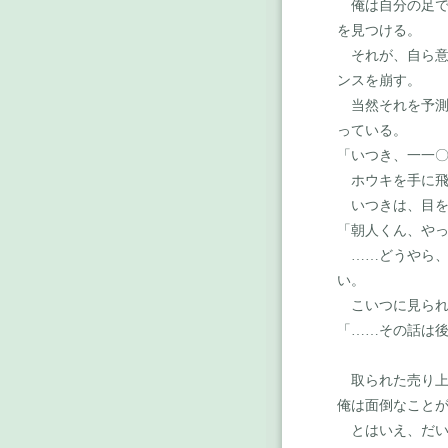
俺は自分の足で
を見つける。
それが、自ら意
ンスを崩す。
当然それを予測
っている。
「いつき、一一
ホウキを手に飛
いつきは、目を
「朝人くん、や
……
どうやら
い。
こいつに見られ
「
……
その話は
取られた売り上
俺は面倒なこと
とはいえ、だい