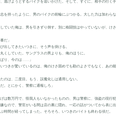
、逃げようとするバイクを追いかけた。そして、すぐに、相手の行く手
志を持ったように、男のバイクの前輪にぶつかる。大した力は加わらな
していた俺は、男を引きずり倒す。別に格闘技はやっていないが、けさ
〇番だ」
び出してきたいつきに、そう声を掛ける。
丸くしていた。サングラスの男よりも、俺のほうに。
っぱり、今のは
……
」
、いつきが驚いているのは、俺のけさ固めでも勘のよさでもなく、あの
たのは、二度目。もう、誤魔化しは通用しない。
後だ。とにかく、警察に通報しろ」
げは数万円で、怪我人もいなかったものの、男は警察に、強盗の現行犯
が嫌なので、警官がいる間は店の裏に隠れ、一応の話がついてから表に
ぶ時間が経ってしまった。そろそろ、いつきのバイトも終わる頃だ。