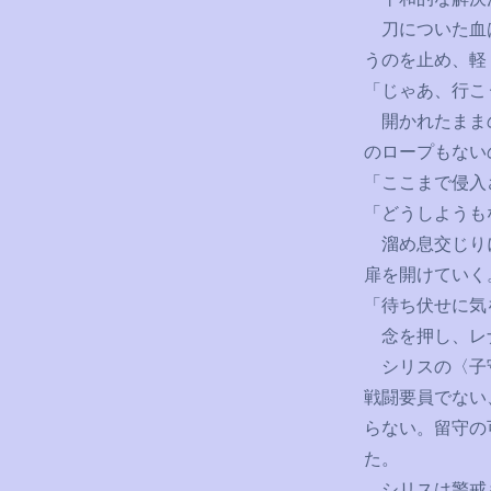
刀についた血は
うのを止め、軽
「じゃあ、行こ
開かれたままの
のロープもない
「ここまで侵入
「どうしようも
溜め息交じりに
扉を開けていく
「待ち伏せに気
念を押し、レ
シリスの〈子守
戦闘要員でない
らない。留守の
た。
シリスは警戒も