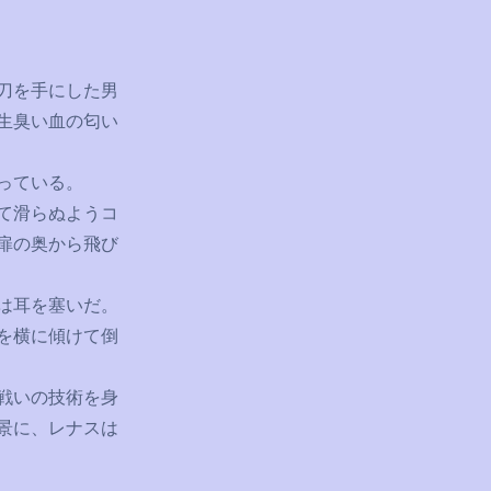
刀を手にした男
生臭い血の匂い
っている。
て滑らぬようコ
扉の奥から飛び
は耳を塞いだ。
を横に傾けて倒
戦いの技術を身
景に、レナスは