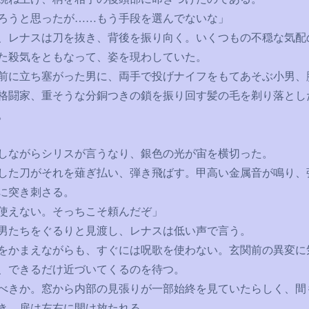
ろうと思ったが
……
もう手段を選んでないな」
レナスは刀を抜き、背後を振り向く。いくつもの不穏な気配
た殺気をともなって、姿を現わしていた。
に立ち塞がった男に、両手で投げナイフをもてあそぶ小男、
格闘家、重そうな分銅つきの鎖を振り回す髪の毛を剃り落とし
。
ながらシリスが言うなり、銀色の光が宙を横切った。
た刀がそれを薙ぎ払い、弾き飛ばす。甲高い金属音が鳴り、
に突き刺さる。
使えない。そっちこそ頼んだぞ」
たちをぐるりと見渡し、レナスは低い声で言う。
かまえながらも、すぐには呪歌を使わない。玄関前の異変に
、できるだけ近づいてくるのを待つ。
きか。窓から内部の見張りが一部始終を見ていたらしく、間
き、扉は左右に開け放たれる。