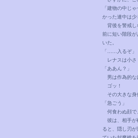
「建物の中じゃ
かった連中は少
背後を警戒しな
前に短い階段が
いた。
「
……
入るぞ」
レナスは小さ
「ああん？」
男は作為的な
ゴッ！
その大きな身体
「急ごう」
何食わぬ顔で、
彼は、相手が棒
ると、隠し刃が
ていた封魔槍を