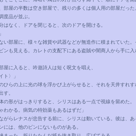
、部屋の半数は空き部屋で、残りの多くは個人用の部屋だった
調度品が並ぶ。
はなく、ドアを閉じると、次のドアを開ける。
」
い部屋に、様々な雑貨や武器などが無造作に積まれていた。
ビンも見える。カレトの支配下にある盗賊や闇商人から手に入
部屋に入ると、吟遊詩人は短く呪文を唱え、
イト〉」
ひらの上に光の球を浮かび上がらせると、それを天井すれす
出す。
の形がはっきりすると、シリスはある一点で視線を留めた。
ゃわかる。病気の特効薬もあるはずだ」
がらレナスが忠告する前に、シリスは動いている。彼は、あ
ンには、他のビンにないものがある。
まった、折りたたんだ紙を抜き取り、広げてみる。