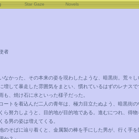
g
Star Gaze
Novels
使者
なかった、その本来の姿を現わしたような、暗黒街。荒々し
に増して暴走した雰囲気をまとい、慣れているはずのレナスで
雨も、焼け石に水といった様子だった。
ートを着込んだ二人の青年は、極力目立たぬよう、暗黒街の
くら努力しようと、目的地が目的地である。進むにつれ、得物
くる男の姿は増えてくる。
のそばに辿り着くと、金属製の棒を手にした男が、行く手を
用か？」