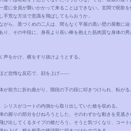
一度に全員が襲いかかって来ることはできない。玄関で呪歌を
し手荒な方法で意識を飛ばしてもらおうか」
がら、黒づくめの二人は、間もなく平屋の黒い壁の屋敷に辿
あり、その中段に、身長より長い棒を抱えた筋肉質な身体の男
く声をかけ、横をすり抜けようとする。
ほど怠惰な反応で、顔を上げ――
が前方に折れ曲がり、階段の下の段に叩きつけられ、転がる
シリスがコートの内側から取り出していた槍を収める。
の握りの部分をひねろうとした、そのわずかな動きを見逃さ
飛び出してくるタイプの槍だろう。そうと気づくなり、コート
跳ね上げ、柄を相手の後頭部に叩きつけたのである。