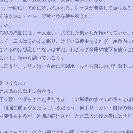
、一瞬にして雨に洗い流される。レナスが苦笑して振り返る
く咳き込んでから、竪琴と槍を持ち替えた。
うか」
扉の周囲には、十人近い、武装した男たちが転がっていた。
ので、二人はそのまま眠りこけている連中をまたぎ、屋敷内に
されるのは想定してないはずだ。わざわざ金庫や地下を使うと
ないよ。端から調べていこう」
言うと、シリスは小さめの玄関ホールから東にのびた廊下に
。
をつけろよ」
ナスは西の廊下に向かう。
り歌〉で眠らされた者たちが、この屋敷のすべての住人とは
、頭脳労働者や女たちもいるだろう。何より、カレト自身の姿
可能性もあるが、周囲の静けさが、ただ二人の侵入者にはひど
そこそこに、薄暗い燭台の灯が照らす廊下で、順にドアを開