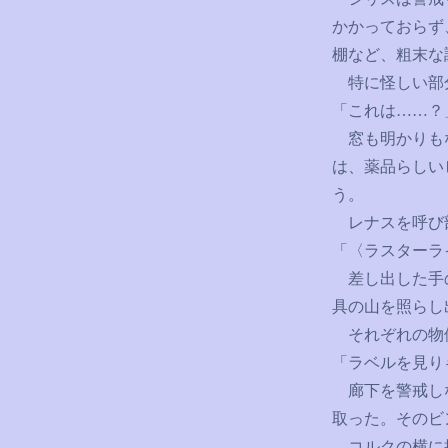
かかっておらず
棚など、粗末な
特に怪しい部分
「これは
……
？
窓も明かりもな
は、薬品らしい
う。
レナスを呼び
「〈ラスターラ
差し出した手の
具の山を照らし
それぞれの物体
「ラベルを見り
廊下を警戒しな
取った。そのビ
コルクの横に挟