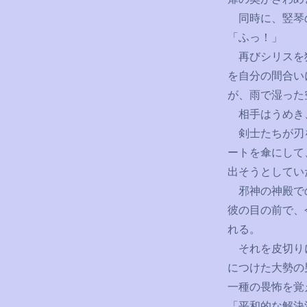
同時に、竪琴
「ふっ！」
再びシリスを狙
を自分の間合い
が、雨で湿った
相手はうめき、
剣士たちが刃を
ートを傘にして
出そうとしてい
邪神の神殿での
彼の目の前で、
れる。
それを皮切りに
につけた大勢の
一種の畏怖を覚
「平和的な解決