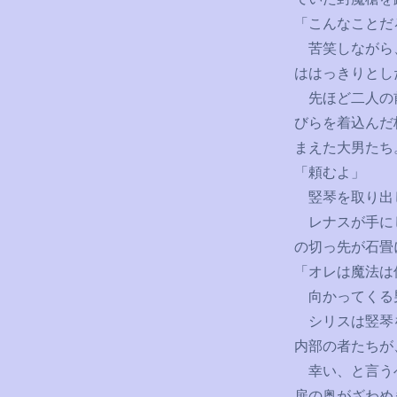
「こんなことだ
苦笑しながら、
ははっきりとし
先ほど二人の前
びらを着込んだ
まえた大男たち
「頼むよ」
竪琴を取り出し
レナスが手にし
の切っ先が石畳
「オレは魔法は
向かってくる男
シリスは竪琴を
内部の者たちが
幸い、と言うべ
扉の奥がざわめ