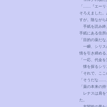
「
……
『エーリ
そろえました。
すが。陰ながら
手紙を読み終え
手紙にある住所
「目的の薬だな
一瞬、シリスが
情を引き締める
「一応、代金を
懐を探るシリス
「それで、ここ
「そうだな
……
「薬の本来の持
レナスは肩をす
た。
玄関前の男たち