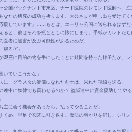
ャ公国バックナント市東区、ナード医院のレモンド医師へ。注
あなたの研究の成功を祈ります。大公さまが申し出を受けてく
応援しています』
……
もとは、エーリャ公国に送られるはずだ
ると、彼はそれを瓶とともに懐にしまう。手紙がカレトたち
の医者に被害が及ぶ可能性があるためだ。
。戻るぞ」
即座に目的の物を手にしたことに疑問を持った様子だが、レ
。
置いていこうかな」
に、グラスタの流儀になれた剣士は、呆れた視線を送る。
の連中に奴隷でも買わせるのか？ 盗賊連中に資金援助してや
」
ち主に会う機会があったら、払ってやることだ」
くめ、早足で玄関に引き返す。魔法の明かりを消し、シリス
は、相変わらず、いびきをかいて眠っていた。起きる気配も