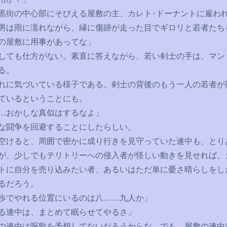
街の中心部にそびえる屋敷の主、カレト･ドーナントに雇わ
男は雨に濡れながら、縁に傷跡が走った目でギロリと若者たち
の屋敷に用事があってな」
ても仕方がない。素直に答えながら、若い剣士の手は、マン
る。
に気づいている様子である。剣士の背後のもう一人の若者が
ているということにも。
…
おかしな真似はするなよ」
な闘争を回避することにしたらしい。
けると、周囲で密かに成り行きを見守っていた連中も、とり
が、少しでもテリトリーへの侵入者が怪しい動きを見せれば、
トに自分を売り込みたい者、あるいはただ単に憂さ晴らしをし
るだろう。
歩でやれる位置にいるのは八
……
九人か」
る連中は、まとめて眠らせてやるさ」
の連中は呪歌を予想してないだろうからな。でも、屋敷の連中