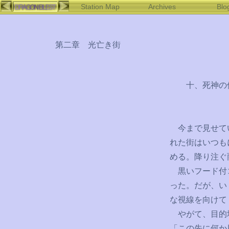
Station Map
Archives
Blo
第二章 光亡き街
十、死神の
今まで見せてい
れた街はいつも
める。降り注ぐ
黒いフード付コ
った。だが、い
な視線を向けて
やがて、目的地
「この先に何か