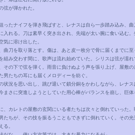
の弦が弾かれた。
ったナイフを弾き飛ばすと、レナスは自ら一歩踏み込み、曲
に入れる。刀は素早く突き出され、先端が太い腕に食い込む。
空気に溶け出した。
曲刀を取り落とす。傷は、あと皮一枚分で骨に届くまでに至
組み交わす間に、歌声は流れ始めていた。シリスは弦が濡れ
、その下で弦を弾く。雨音に負けぬよう声を張り上げ、屋敷の
た男たちの耳にも届くメロディーを紡ぐ。
状況を思い出し、跳び退いて鎖分銅をかわしながら、レナス
今まさに突進しようとしていた用心棒がバランスを崩し、巨体
、カレトの屋敷の玄関にいる者たちは次々と倒れていった。
男たちが、その技を振るうこともできずに倒れていく。その光
える。
法だな
……
使い方次第では、大きな暴力になるが」