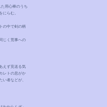
れた用心棒のうち
をにらむ。
トの中で剣の柄
同じく荒事への
あえず見送る気
カレトの息がか
たい者などが、
はわからんぞ」