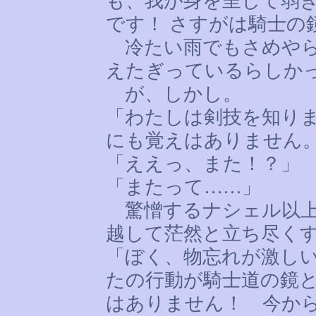
も、我が身を呈して弱
です！ さすがは騎士の
冷たい雨でもさめやら
えたぎっているらしか
が、しかし。
「わたしは剣技を知り
にも覚えはありません
「ええっ、また！？」
「またって
……
」
驚憎するナシェル以上
越して茫然と立ち尽く
「ぼく、物忘れが激し
たの行動が騎士道の鏡
はありません！ 今か