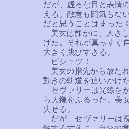
だが、虚ろな目と表情
える。敵意も闘気もな
だと思うことはまった
美女は静かに、人さし
げた。それが真っすぐ
大きく跳びすさる。
ビシュツ！
美女の指先から放たれ
動きの軌道を追いかけ
セヴァリーは光線をか
ら大鎌をふるった。美
失せる。
だが、セヴァリーは視
触する寸前に、自分の