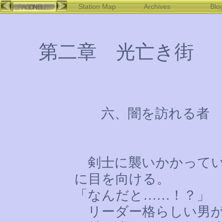
Station Map
Archives
Blo
第二章 光亡き街
六、闇を訪れる者
剣士に襲いかかってい
に目を向ける。
「なんだと
……
！？」
リーダー格らしい男が