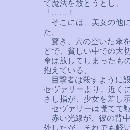
て魔法を放とうとし、
「
……
！」
そこには、美女の他に
た。
驚き、穴の空いた傘を
どで、貧しい中での大
傘は放してしまったも
抱えている。
目撃者は殺すように設
セヴァリーより、近く
さし指が、少女を差し
セヴァリーは慌てて駆
赤い光線が、彼の背中
外したが、それでも軽