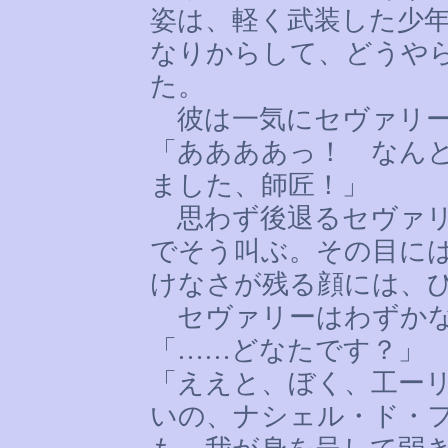
姿は、軽く武装した少
なりからして、どうや
た。
彼は一気にセヴァリー
「ああああっ！ なん
ました、師匠！」
思わず後退るセヴァリ
でそう叫ぶ。その目に
けなさが残る顔には、
セヴァリーはわずかな
「
……
どなたです？」
「ええと、ぼく、工ー
いの、ナシェル・ド・