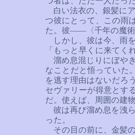
つ者は、ただ一人だっ
白い法衣の、銀髪にア
つ彼にとって、この雨
た。彼――〈千年の魔
しかし、彼は今、雨を
「もっと早くに来てく
溜め息混じりにぼやき
なことだと悟っていた
を逃す理由はないだろ
セヴァリーが得意とす
だ。使えば、周囲の建
彼は再び溜め息を洩ら
った。
その目の前に、金髪の