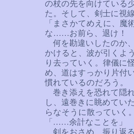
の杖の先を向けている
た。そして、剣士に視
「まさかてめえに、魔
な
……
お前ら、退け！
何を勘違いしたのか、
かけると、波が引くよ
り去っていく。律儀に
め、道はすっかり片付
慣れているのだろう。
巻き添えを恐れて隠れ
し、遠巻きに眺めてい
らなそうに散っていく
「
……
余計なことを」
剣をおさめ、振り返る