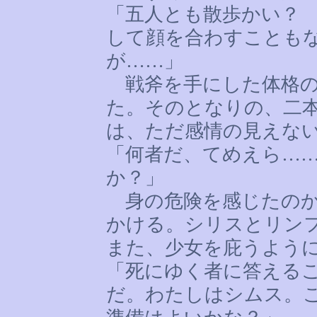
「五人とも散歩かい？
して顔を合わすことも
が
……
」
戦斧を手にした体格の
た。そのとなりの、二
は、ただ感情の見えな
「何者だ、てめえら
…
か？」
身の危険を感じたのか
かける。シリスとリン
また、少女を庇うよう
「死にゆく者に答える
だ。わたしはシムス。