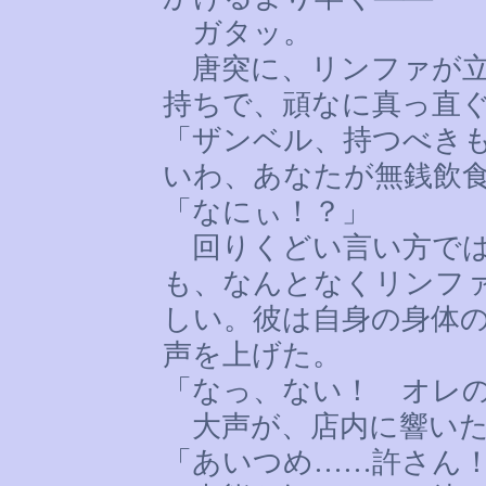
ガタッ。
唐突に、リンファが立
持ちで、頑なに真っ直
「ザンベル、持つべき
いわ、あなたが無銭飲
「なにぃ！？」
回りくどい言い方では
も、なんとなくリンフ
しい。彼は自身の身体
声を上げた。
「なっ、ない！ オレ
大声が、店内に響い
「あいつめ
……
許さん