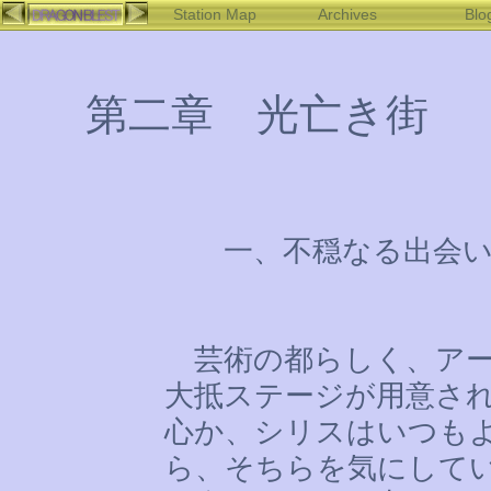
Station Map
Archives
Blo
第二章 光亡き街
一、不穏なる出会
芸術の都らしく、アー
大抵ステージが用意さ
心か、シリスはいつも
ら、そちらを気にして