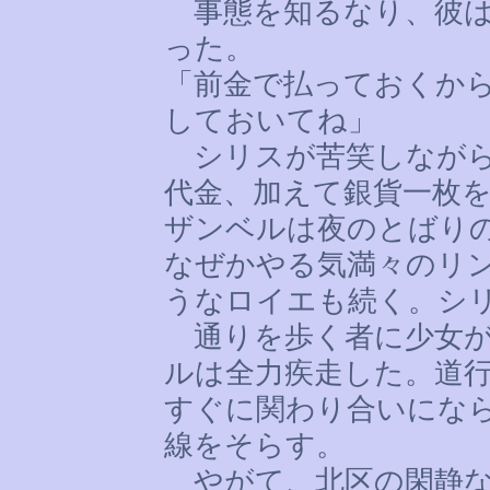
事態を知るなり、彼は
った。
「前金で払っておくか
しておいてね」
シリスが苦笑しながら
代金、加えて銀貨一枚
ザンベルは夜のとばり
なぜかやる気満々のリ
うなロイエも続く。シ
通りを歩く者に少女が
ルは全力疾走した。道
すぐに関わり合いにな
線をそらす。
やがて、北区の閑静な