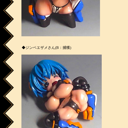
◆ジンベエザメさん(B：捕獲)