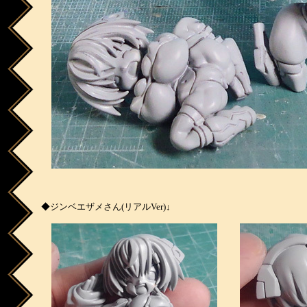
◆ジンベエザメさん(リアルVer)↓