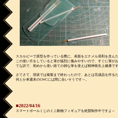
スカルピーで原型を作っている際に、表面をエナメル溶剤を含ん
この使い方をしていると筆が猛烈に傷みやすいので、すぐに筆が
てな訳で、初めから使い捨ての雑な筆を使えば精神衛生上健康で
さてさて、現状では複製まで終わったので、あとは完成品を作る
何とか来週末のGWCには間に合いそうです～。
■2022/04/16
スマートボールくじのミニ動物フィギュアを絶賛制作中ですよ～