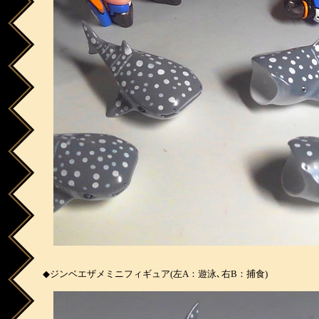
◆ジンベエザメミニフィギュア(左A：遊泳､右B：捕食)