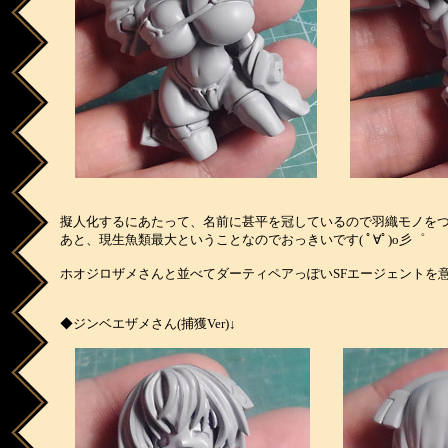
擬人化するにあたって、名前に甚平を冠しているので羽織モノを
あと、現生魚類最大ということなのでおっきいです( ﾟ∀ﾟ)o彡゜
ホオジロザメさんと並べてダーティペアっぽいSFエージェントを
◆ジンベエザメさん(捕獲Ver)↓