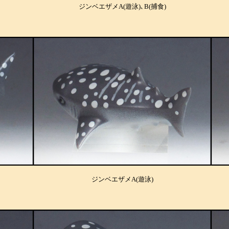
ジンベエザメA(遊泳)､B(捕食)
ジンベエザメA(遊泳)