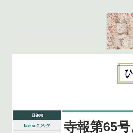
日蓮宗
寺報第65
日蓮宗について