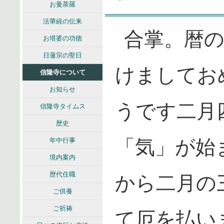
お曼荼羅
法華経の伝来
合掌。暦
お塔婆の功徳
日蓮宗の聖日
けましてお
信隆寺について
お知らせ
うです二月
信隆寺タイムス
歴史
「気」が始
年中行事
境内案内
歴代住職
から二月の
ご供養
ご祈祷
て厄を払い