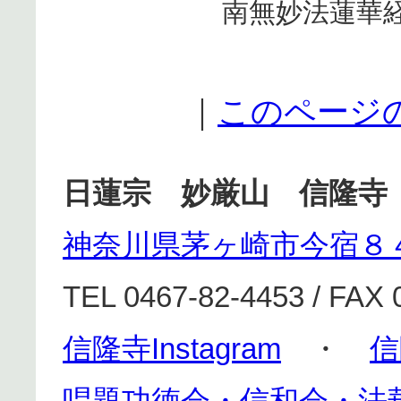
南無妙法蓮華
｜
このページ
日蓮宗 妙厳山 信隆寺
神奈川県茅ヶ崎市今宿８
TEL 0467-82-4453 / FAX 
信隆寺Instagram
・
信