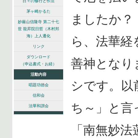
日々の修行と作法
茅ヶ崎かるた
ましたか？
妙厳山信隆寺 第二十七
世 龍昇院日哲（木村邦
海）上人遷化
ら、法華経
リンク
ダウンロード
善神となり
（申込書式・お経）
活動内容
シです。以
唱題功徳会
信和会
ち～」と言
法華和讃会
「南無妙法