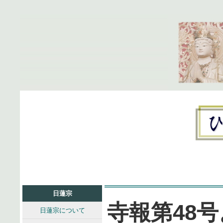
日蓮宗
寺報第48
日蓮宗について