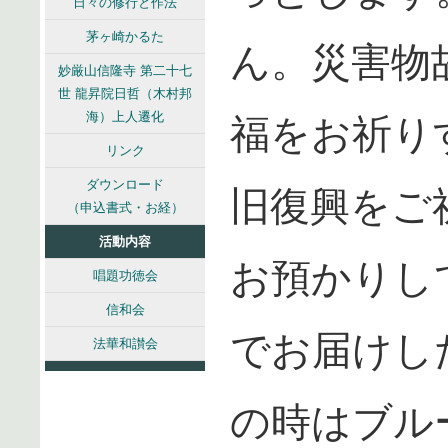
日々の修行と作法
茅ヶ崎かるた
ん。災害物
妙厳山信隆寺 第二十七
世 龍昇院日哲（木村邦
海）上人遷化
福をお祈り
リンク
ダウンロード
旧復興をご
（申込書式・お経）
活動内容
お預かりし
唱題功徳会
信和会
でお届けし
法華和讃会
の時はブル