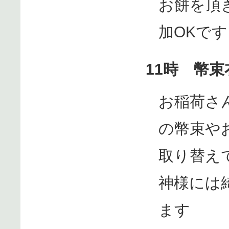
お餅を頂
加OKで
11時 幣
お稲荷さ
の幣束や
取り替え
神様には
ます