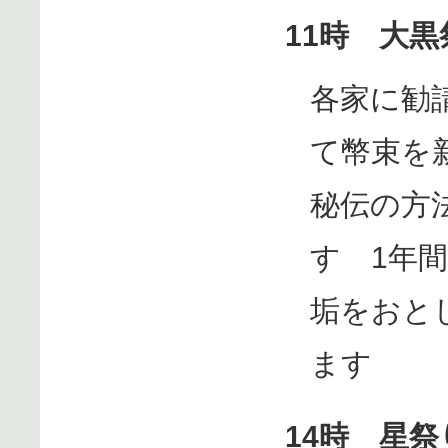
11時 大黒
各家に勧
て幣束を
秘伝の方
す 1年
垢をおと
ます
14時 星