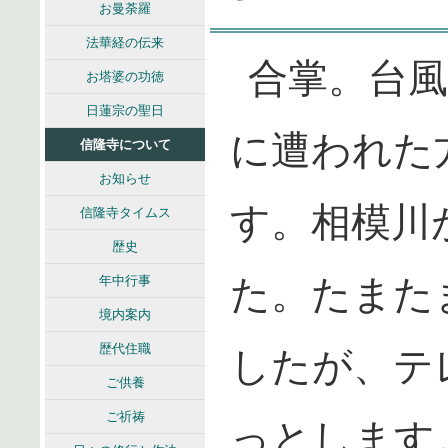
お曼荼羅
法華経の伝来
合掌。台
お塔婆の功徳
日蓮宗の聖日
に遭われた
信隆寺について
お知らせ
す。相模川
信隆寺タイムス
歴史
た。たまた
年中行事
境内案内
歴代住職
したが、テ
ご供養
ご祈祷
っとします