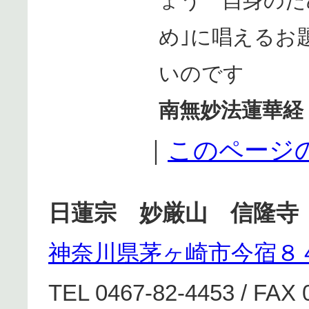
ょう 自身のた
め｣に唱えるお
いのです
南無妙法蓮華経
｜
このページ
日蓮宗 妙厳山 信隆寺
神奈川県茅ヶ崎市今宿８
TEL 0467-82-4453 / FAX 