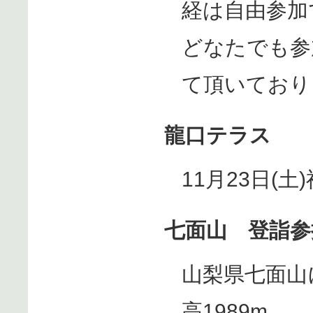
経は自由参加
どなたでも参
て頂いており
龍口テラス
11月23日(
七面山 登詣参拝
山梨県七面山
高1989m