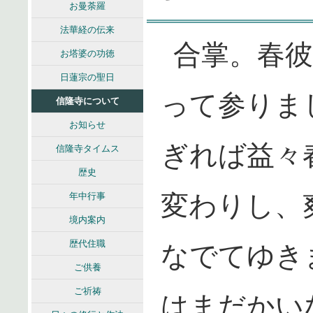
お曼荼羅
法華経の伝来
合掌。春
お塔婆の功徳
日蓮宗の聖日
って参りま
信隆寺について
お知らせ
ぎれば益々
信隆寺タイムス
歴史
変わりし、
年中行事
境内案内
歴代住職
なでてゆき
ご供養
ご祈祷
はまだかい