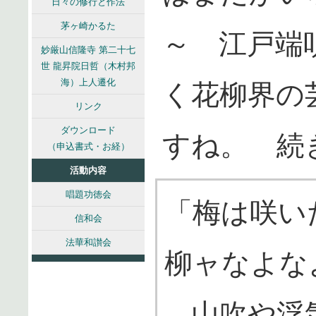
日々の修行と作法
茅ヶ崎かるた
～ 江戸端
妙厳山信隆寺 第二十七
世 龍昇院日哲（木村邦
海）上人遷化
く花柳界の
リンク
ダウンロード
すね。 続
（申込書式・お経）
活動内容
唱題功徳会
「梅は咲
信和会
法華和讃会
柳ャなよ
山吹や浮