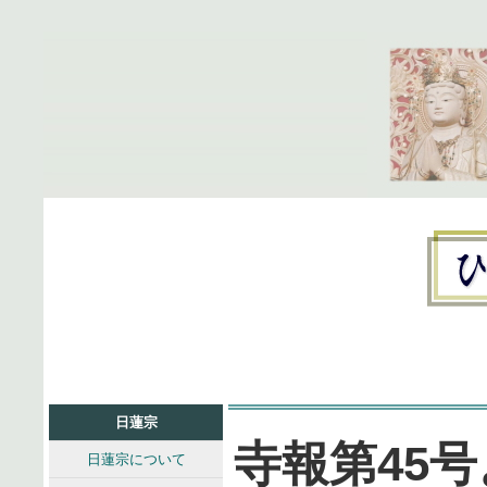
日蓮宗
寺報第45
日蓮宗について