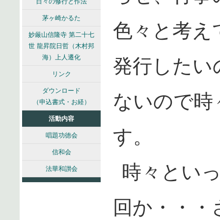
日々の修行と作法
茅ヶ崎かるた
色々と考え
妙厳山信隆寺 第二十七
世 龍昇院日哲（木村邦
海）上人遷化
発行したい
リンク
ダウンロード
ないので時
（申込書式・お経）
活動内容
す。
唱題功徳会
信和会
時々とい
法華和讃会
回か・・・