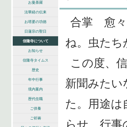
お曼荼羅
法華経の伝来
合掌 愈
お塔婆の功徳
日蓮宗の聖日
ね。虫たち
信隆寺について
お知らせ
この度、
信隆寺タイムス
歴史
新聞みたい
年中行事
境内案内
歴代住職
た。用途は
ご供養
ご祈祷
らせ、行事