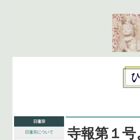
日蓮宗
寺報第１号
日蓮宗について