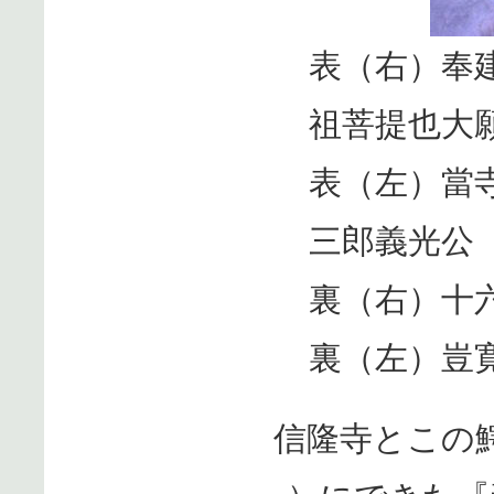
表（右）奉
祖菩提也大
表（左）當
三郎義光公
裏（右）十
裏（左）豈
信隆寺とこの