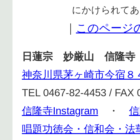
にかけられてあ
｜
このページ
日蓮宗 妙厳山 信隆寺
神奈川県茅ヶ崎市今宿８
TEL 0467-82-4453 / FAX 
信隆寺Instagram
・
信
唱題功徳会・信和会・法