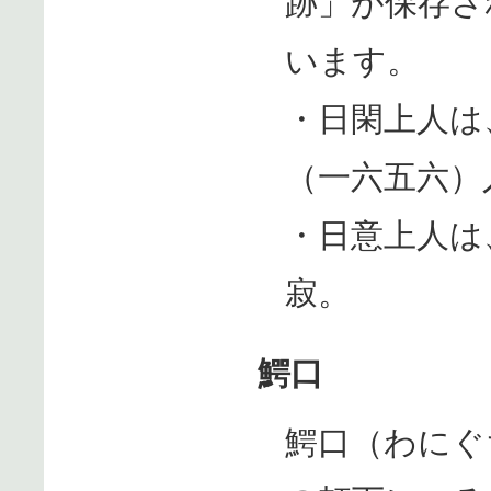
跡」が保存さ
います。
・日閑上人は
（一六五六）
・日意上人は
寂。
鰐口
鰐口（わにぐ