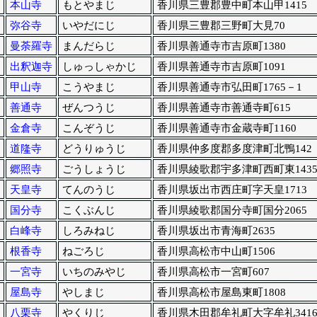
本山寺
もとやまじ
香川県三豊郡豊中町本山甲1415
弥谷寺
いやだにじ
香川県三豊郡三野町大見70
曼荼羅寺
まんだらじ
香川県善通寺市吉原町1380
出釈迦寺
しゅっしゃかじ
香川県善通寺市吉原町1091
甲山寺
こうやまじ
香川県善通寺市弘田町1765－1
善通寺
ぜんつうじ
香川県善通寺市善通寺町615
金倉寺
こんぞうじ
香川県善通寺市金蔵寺町1160
道隆寺
どうりゅうじ
香川県仲多度郡多度津町北鴨142
郷照寺
ごうしょうじ
香川県綾歌郡宇多津町西町東143
天皇寺
てんのうじ
香川県坂出市西庄町字天皇1713
国分寺
こくぶんじ
香川県綾歌郡国分寺町国分2065
白峰寺
しろみねじ
香川県坂出市青海町2635
根香寺
ねごろじ
香川県高松市中山町1506
一宮寺
いちのみやじ
香川県高松市一宮町607
屋島寺
やしまじ
香川県高松市屋島東町1808
八栗寺
やくりじ
香川県木田郡牟礼町大字牟礼341