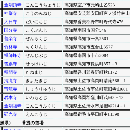
金剛頂寺
こんごうちょうじ
高知県室戸市元崎山乙523
神峯寺
こうのみねじ
高知県安芸郡安田町唐ノ浜竹林山2
大日寺
だいにちじ
高知県香美郡野市町母代寺476
国分寺
こくぶんじ
高知県南国市国分546
善楽寺
ぜんらくじ
高知県高知市一宮2501
竹林寺
ちくりんじ
高知県高知市五台山3577
禅師峰寺
ぜんじぶじ
高知県南国市十市3084
雪蹊寺
せっけいじ
高知県高知市長浜町857－3
種間寺
たねまじ
高知県吾川郡春野町秋山72
清滝寺
きよたきじ
高知県土佐市高岡町清滝568－1
靑龍寺
しょうりゅうじ
高知県土佐市宇佐町龍旧寺山601
岩本寺
いわもとじ
高知県高岡郡窪川町茂串3－13
金剛福寺
こんごうふくじ
高知県土佐清水市足摺岬214－1
延光寺
えんこうじ
高知県宿毛市平田町中山390
媛県） 菩提の道場