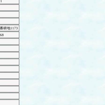
1
1
耕地1173
68