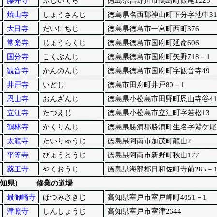
藤井寺
ふじいでら
徳島県吉野川市鴨島町飯尾1225
焼山寺
しょうさんじ
徳島県名西郡神山町下分字地中31
大日寺
だいにちじ
徳島県徳島市一宮町西町376
常楽寺
じょうらくじ
徳島県徳島市国府町延命606
国分寺
こくぶんじ
徳島県徳島市国府町矢野718－1
観音寺
かんのんじ
徳島県徳島市国府町字観音寺49
井戸寺
いどじ
徳島市田府町井戸80－1
恩山寺
おんざんじ
徳島県小松島市田野町恩山寺谷41
立江寺
たつえじ
徳島県小松島市立江町字若松13
鶴林寺
かくりんじ
徳島県勝浦郡勝浦町生名字鷲ケ尾
太龍寺
たいりゅうじ
徳島県阿南市加茂町龍山2
平等寺
びょうとうじ
徳島県阿南市新野町秋山177
薬王寺
やくおうじ
徳島県海部郡日和佐町寺前285－
知県） 修業の道場
最御崎寺
ほつみさきじ
高知県室戸市室戸岬町4051－1
津照寺
しんしょうじ
高知県室戸市室津2644