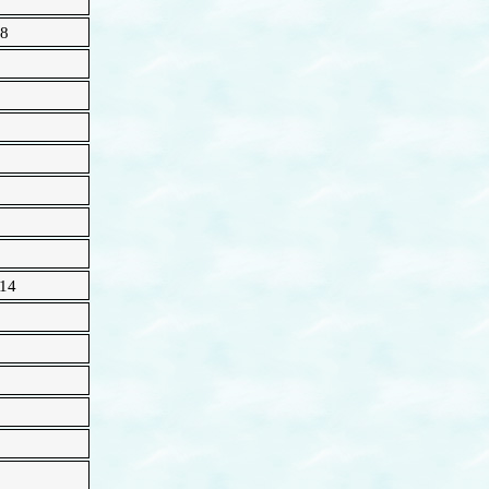
8
14
1