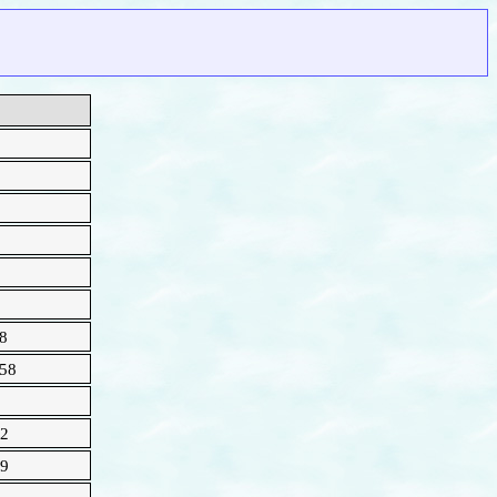
8
58
2
9