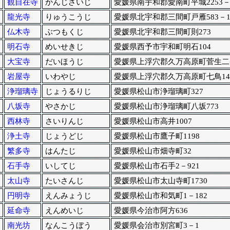
観自在寺
かんじざいじ
愛媛県南宇和郡愛南町平城2253－
龍光寺
りゅうこうじ
愛媛県北宇和郡三間町戸雁583－
仏木寺
ぶつもくじ
愛媛県北宇和郡三間町則273
明石寺
めいせきじ
愛媛県西予市宇和町明石104
大宝寺
だいほうじ
愛媛県上浮穴郡久万高原町菅生二番
岩屋寺
いわやじ
愛媛県上浮穴郡久万高原町七鳥14
浄瑠璃寺
じょうるりじ
愛媛県松山市浄瑠璃町327
八坂寺
やさかじ
愛媛県松山市浄瑠璃町八坂773
西林寺
さいりんじ
愛媛県松山市高井1007
浄土寺
じょうどじ
愛媛県松山市鷹子町1198
繁多寺
はんたじ
愛媛県松山市畑寺町32
石手寺
いしてじ
愛媛県松山市石手2－921
太山寺
たいさんじ
愛媛県松山市太山寺町1730
円明寺
えんみょうじ
愛媛県松山市和気町1－182
延命寺
えんめいじ
愛媛県今治市阿方636
南光坊
なんこうぼう
愛媛県会治市別宮町3－1