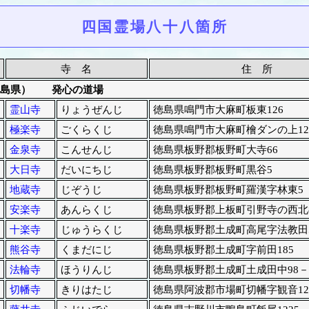
四国霊場八十八箇所
寺 名
住 所
島県） 発心の道場
霊山寺
りょうぜんじ
徳島県鳴門市大麻町板東126
極楽寺
ごくらくじ
徳島県鳴門市大麻町檜ダンの上12
金泉寺
こんせんじ
徳島県板野郡板野町大寺66
大日寺
だいにちじ
徳島県板野郡板野町黒谷5
地蔵寺
じぞうじ
徳島県板野郡板野町羅漢字林東5
安楽寺
あんらくじ
徳島県板野郡上板町引野寺の西北
十楽寺
じゅうらくじ
徳島県板野郡土成町高尾字法教田
熊谷寺
くまだにじ
徳島県板野郡土成町字前田185
法輪寺
ほうりんじ
徳島県板野郡土成町土成田中98－
切幡寺
きりはたじ
徳島県阿波郡市場町切幡字観音12