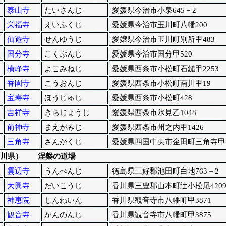
泰山寺
たいさんじ
愛媛県今治市小泉645－2
栄福寺
えいふくじ
愛媛県今治市玉川町八幡200
仙遊寺
せんゆうじ
愛嬢県今治市玉川町別所甲483
国分寺
こくぶんじ
愛媛県今治市国分甲520
横峰寺
よこみねじ
愛媛県西条市小松町石鎚甲2253
香園寺
こうおんじ
愛媛県西条市小松町南川甲19
宝寿寺
ほうじゅじ
愛媛県西条市小松町428
吉祥寺
きちじょうじ
愛媛県西条市氷見乙1048
前神寺
まえがみじ
愛媛県西条市州之内甲1426
三角寺
さんかくじ
愛媛県四国中央市金田町三角寺甲
川県） 涅槃の道場
雲辺寺
うんぺんじ
徳島県三好郡池田町白地763－2
大興寺
だいこうじ
香川県三豊郡山本町辻小松尾420
神恵院
じんねいん
香川県観音寺市八幡町甲3871
観音寺
かんのんじ
香川県観音寺市八幡町甲3875