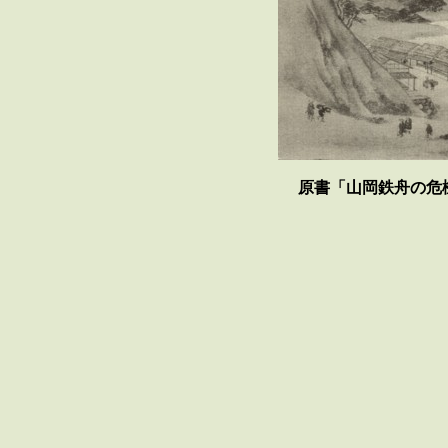
原書「山岡鉄舟の危