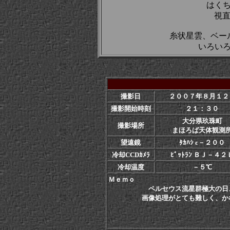
はく
視直
糸状星雲、ベー
いろい
撮影日
２００７年８月１２
撮影開始時刻
２１：３０
大分県玖珠町
撮影場所
まほろば天体観測
望遠鏡
ﾀｶﾊｼ ε－２００
冷却CCDｶﾒﾗ
ﾋﾞｯﾄﾗﾝ ＢＪ－４２
冷却温度
－５℃
Ｍｅｍｏ
ペルセウス流星群極大の日
画像処理がとても難しく、かなり