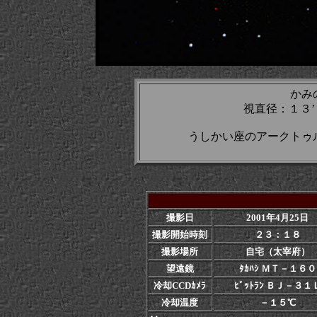
かみ
視直径：１３
うしかい座のアークトゥ
撮影日
2001年4月25日
撮影開始時刻
２３：１８
撮影場所
自宅（太宰府）
望遠鏡
ﾀｶﾊｼ ＭＴ－１６０
冷却CCDｶﾒﾗ
ﾋﾞｯﾄﾗﾝ ＢＪ－３１
冷却温度
－１５℃