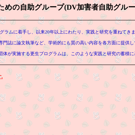
めの自助グループ(DV加害者自助グルー
━━━
━━━━━━━━━━━━━━━━━━━━━━━━━
ログラムに着手し、以来20年以上にわたり、実践と研究を重ねてき
門誌に論文執筆など、学術的にも質の高い内容を各方面に提供し
団体が実施する
更生プログラムは、このような実践と研究の蓄積に
━━━
━━━━━━━━━━━━━━━━━━━━━━━━━
す
.