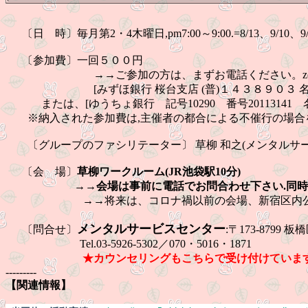
〔日 時〕毎月第2・4木曜日,pm7:00～9:00.=8/13、9/10、9/
〔参加費〕一回５００円
→→ご参加の方は、まずお電話ください。zoom参加
[みずほ銀行 桜台支店 (普)１４３８９０３ 名義:
または、[ゆうちょ銀行 記号10290 番号20113141 
※納入された参加費は,主催者の都合による不催行の場合を
〔グループのファシリテーター〕 草柳 和之(メンタルサ
〔会 場〕
草柳ワークルーム(JR池袋駅10分)
→→会場は事前に電話でお問合わせ下さい.同時にzo
→→
将来は、コロナ禍以前の会場、新宿区内公
メンタルサービスセンター
〔問合せ〕
:〒173-8799 
Tel.03-5926-5302／070・5016・1871
★カウンセリングもこちらで受け付けています(
---------
【関連情報】