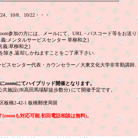
24、10/8、10/22・・・
の方には、メールにて、URL・パスコード等をお送りし
メンタルサービスセンター 草柳和之]
名義:草柳和之]
除き,返却しかねますことをご了承下さい.
ービスセンター代表・カウンセラー／大東文化大学非常勤講師、
omにてハイブリッド開催となります。
共施設(JR高田馬場駅徒歩数分) にて開催予定です。
板橋区板橋2-42-1 板橋郵便局留
zoomも対応可能.初回電話相談は無料)。