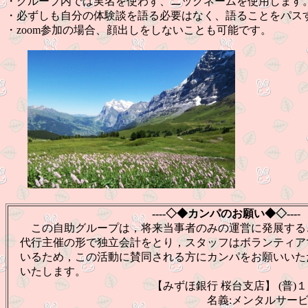
・グループ内では実名を使わず、ニックネームを使用します
・必ずしも自分の体験談を語る必要はなく、語ることをパス
・zoom参加の場合、顔出しをしないことも可能です。
----◇◆カンパのお願い◆◇---
-
この自助グループは，将来当事者のみの運営に発展する
代行主催の形で独立会計をとり，スタッフはボランティア
いるため，この活動に賛同される方にカンパをお願いいた
いたします。
【みずほ銀行 桜台支店】 (普)１４
名義:メンタルサービスセンタ