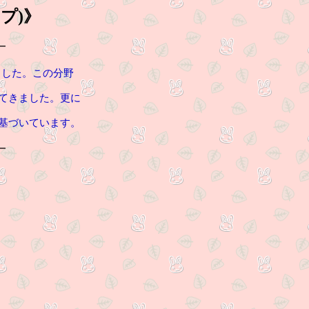
プ)
》
━
ました。この分野
てきました。更に
基づいています。
━