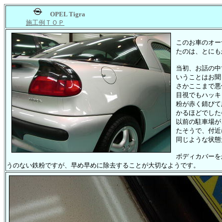
OPEL Tigra
施工例ＴＯＰ
このお車のオー
たのは、とにも
当初、お話の中
いうことはお聞
さかここまで悪
目視でもハッキ
粉が赤く錆びて
かるほどでした^
以前の駐車場が
たそうで、付近
同じような状態
ボディカバーを
うのない鉄粉ですが、早め早めに除去することが大切なようです。