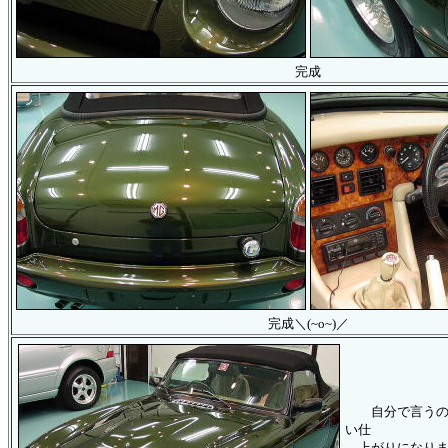
完成
完成＼(~o~)／
自分で言うのも
い仕
上がりになりま