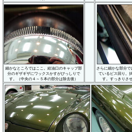
細かなところではここ。給油口のキャップ部
さらに細かな部分で
分のギザギザにワックスかすがびっしりで
ているビス回り。
す。（中央の４～５本の部分は除去後）
す。すっきりさ