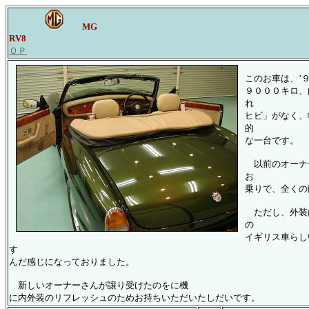
MG
RV8
ＯＰ
このお車は、’
９０００キロ、
れ
ヒビ」がなく、
的
な一台です。
以前のオーナ
お
乗りで、全くの
ただし、外装
の
イギリス車らし
す
んだ感じになっておりました。
新しいオーナーさんが譲り受けたのをに機
に内外装のリフレッシュのためお持ちいただいたしだいです。