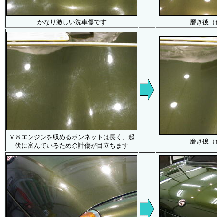
かなり激しい洗車傷です
磨き後（
Ｖ８エンジンを収めるボンネットは長く、起
磨き後（
伏に富んでいるため余計傷が目立ちます