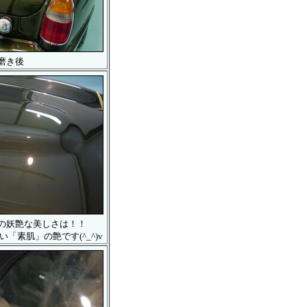
磨き後
の妖艶な美しさは！！
「素肌」の艶です(^_^)v