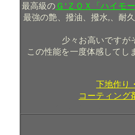
最高級の
Ｇ’ＺＯＸ「ハイモ
最強の艶、撥油、撥水,、耐
少々お高いですが
この性能を一度体感してし
下地作り
コーティング
Ｇ’ＺＯＸ ハイモー