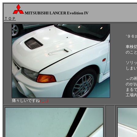
MITSUBISHI LANCER Evolition IV
三菱 ランサー エボ
ＴＯＰ
’９６
車検切れ
のこと
ソリッド
しまい艶
←の画像
のがお分
まるでつ
工場内の
痛々しいですね
(-_-;)