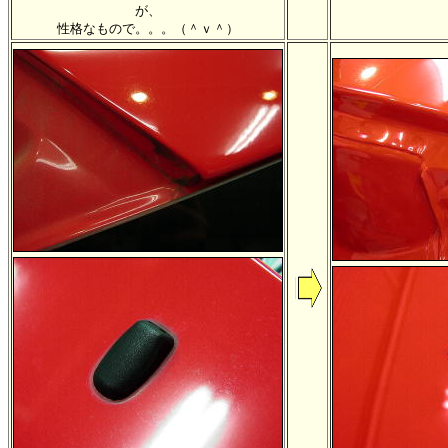
が、
性格なもので。。。（＾ｖ＾）