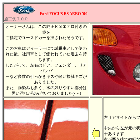
Ford FOCUS RS AERO '00
施工例ＴＯＰ
オーナーさんは、この純正ＲＳエアロ付きの
赤を
ご指定でユースドカーを捜されたそうです。
このお車はディーラーにて試乗車として使わ
れた後、社用車として使われていた過去を持
ちます。
したがって、左右のドア、フェンダー、リア
バンバ
ーなど多数の引っかきキズや軽い接触キズが
ありました。
また、雨染みも多く、水の残りやすい部分は
黒い汚れが染み付いておりました(-_-;)
左リアサイドから
中央から左が元の
干あります。
右が磨き後で微細