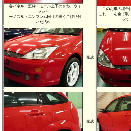
各パネル・窓枠・モール上下のきわ、ウォ
このお車の場合は
ッシャ
これ を全て取り
ーノズル・エンブレム回りの黒くこびり付
って
いた汚れ
完成
完成