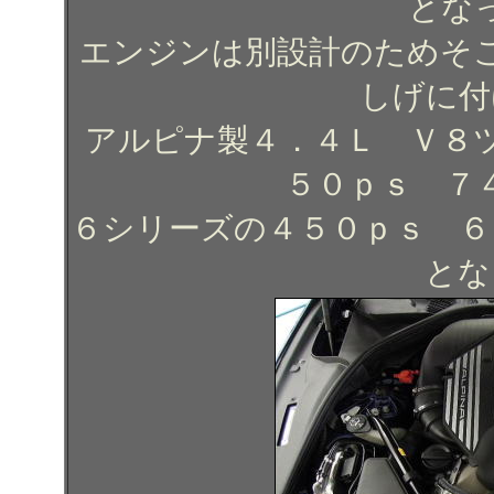
とな
エンジンは別設計のためそ
しげに付
アルピナ製４．４Ｌ Ｖ８
５０ｐｓ ７
６シリーズの４５０ｐｓ ６
とな