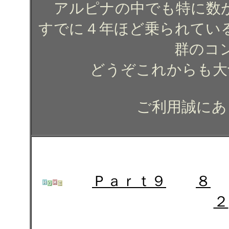
アルピナの中でも特に数
すでに４年ほど乗られてい
群のコ
どうぞこれからも大
ご利用誠にあ
Ｐａｒｔ９
８
２