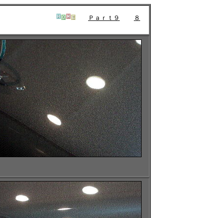
Ｐａｒｔ９
８