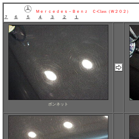
Ｍｅｒｃｅｄｅｓ－Ｂｅｎｚ Ｃ-Class（Ｗ２０２）
７
６
５
４
３
２
１
ボンネット