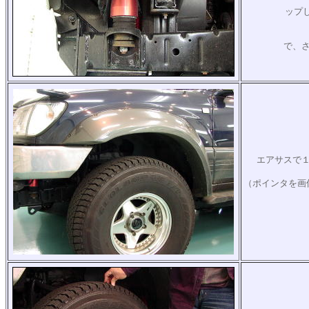
ップし
で、
エアサスで
（ポインタを画