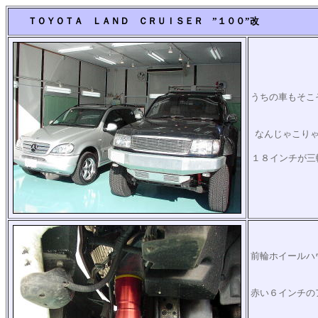
ＴＯＹＯＴＡ ＬＡＮＤ ＣＲＵＩＳＥＲ ”１００”改
うちの車もそこ
なんじゃこり
１８インチが三輪
前輪ホイールハ
赤い６インチの