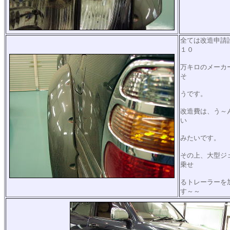
全ては改造申請
１０
万キロのメーカ
そ
うです。
改造費は、う～
い
みたいです。
その上、大型ジ
乗せ
るトレーラーを
す～～