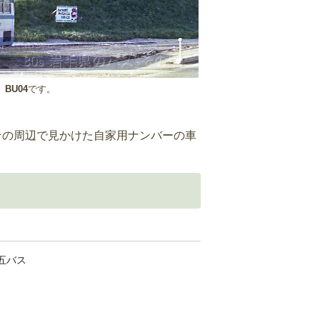
ゞ
BU04
です。
その周辺で見かけた自家用ナンバーの車
五バス