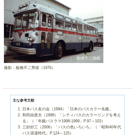
撮影：板橋不二男様（1976）
主な参考文献
日本バス友の会（1994）「日本のバスカラー名鑑」
和田由貴夫（1998）「シティバスのカラーリングを考え
る」（「年鑑バスラマ1998-1999」P.97～103）
三好好三（2006）「バスの色いろいろ」（「昭和40年代
バス浪漫時代」P.124～125）