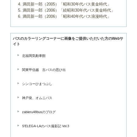
満田新一郎（2005）「昭和30年代バス黄金時代」
満田新一郎（2006）「続昭和30年代バス黄金時代」
満田新一郎（2006）「昭和40年代バス浪漫時代」
バスのカラーリングコーナーに画像をご提供いただいた方のWebサ
イト
北福岡気動車館
関東甲信越 古バスの思ひ出
シンコーひまつぶし
神戸発、オムニバス
zabieru48busのブログ
S'ELEGA-LAのバス撮影記 Vol.3