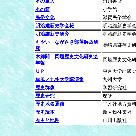
本の旅人
角川書店
本の窓
小学館
民俗文化
滋賀民俗学会
明治維新史学会報
明治維新史学
明治維新史研究
明治維新史学
もやい ながさき部落解放研
長崎県部落史
究
木綿間 岡垣歴史文化研究会
岡垣歴史文化
年報
ＵＰ
東京大学出版
緑風／九州大学講演集
九州大学
歴史群像
学習研究社
歴史研究
歴研
歴史地名通信
平凡社地方資
歴史読本
新人物往来社
歴史と地理
山川出版社