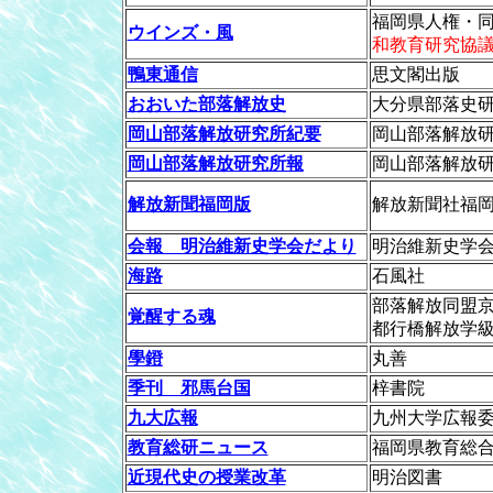
福岡県人権・
ウインズ・風
和教育研究協
鴨東通信
思文閣出版
おおいた部落解放史
大分県部落史
岡山部落解放研究所紀要
岡山部落解放
岡山部落解放研究所報
岡山部落解放
解放新聞福岡版
解放新聞社福
会報 明治維新史学会だより
明治維新史学
海路
石風社
部落解放同盟
覚醒する魂
都行橋解放学
學鐙
丸善
季刊 邪馬台国
梓書院
九大広報
九州大学広報
教育総研ニュース
福岡県教育総
近現代史の授業改革
明治図書