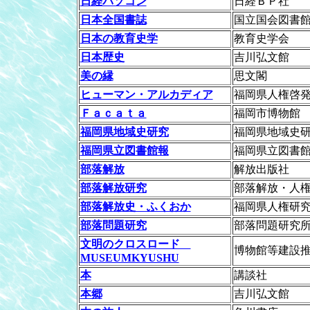
日経パソコン
日経ＢＰ社
日本全国書誌
国立国会図書
日本の教育史学
教育史学会
日本歴史
吉川弘文館
美の縁
思文閣
ヒューマン・アルカディア
福岡県人権啓
Ｆａｃａｔａ
福岡市博物館
福岡県地域史研究
福岡県地域史
福岡県立図書館報
福岡県立図書
部落解放
解放出版社
部落解放研究
部落解放・人
部落解放史・ふくおか
福岡県人権研
部落問題研究
部落問題研究
文明のクロスロード
博物館等建設
MUSEUMKYUSHU
本
講談社
本郷
吉川弘文館