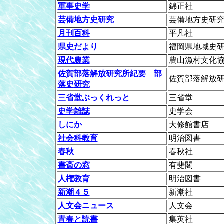
軍事史学
錦正社
芸備地方史研究
芸備地方史研
月刊百科
平凡社
県史だより
福岡県地域史
現代農業
農山漁村文化
佐賀部落解放研究所紀要 部
佐賀部落解放
落史
研究
三省堂ぶっくれっと
三省堂
史学雑誌
史学会
しにか
大修館書店
社会科教育
明治図書
春秋
春秋社
書斎の窓
有斐閣
人権教育
明治図書
新潮４５
新潮社
人文会ニュース
人文会
青春と読書
集英社