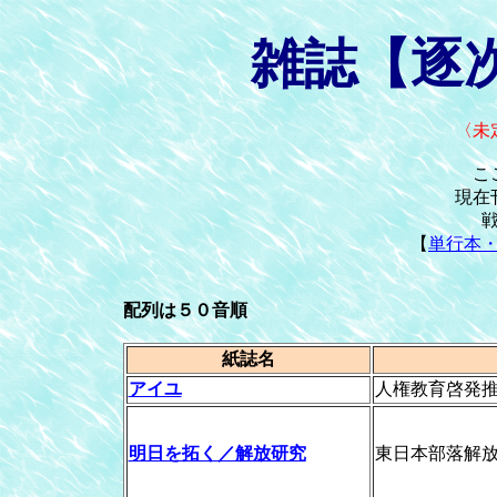
雑誌【逐
〈未
こ
現在
【
単行本
配列は５０音順
紙誌名
アイユ
人権教育啓発
明日を拓く／解放研究
東日本部落解