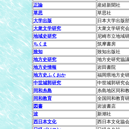
正論
産経新聞社
草思
草思社
大学出版
日本大学出版
大衆文学研究
大衆文学研究
地域史研究
尼崎市立地域
ちくま
筑摩書房
致知
致知出版社
地方史研究
地方史研究協
地方史情報
岩田書院
地方史ふくおか
福岡県地方史
中世城郭研究
中世城郭研究
同和糸島
糸島地区同和
同和教育
全国同和教育
図書
岩波書店
波
新潮社
西日本文化
西日本文化協