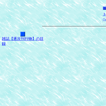
雑誌【逐次刊行物】の目
録