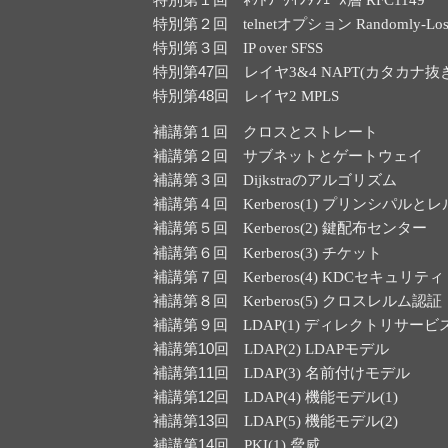
特別第２回
telnetオプション Randomly-Los
特別第３回
IP over SFSS
特別第47回
レイヤ3&4 NAPT(カタカナ抜
特別第48回
レイヤ2 MPLS
補講第１回
クロスとストレート
補講第２回
サブネットとゲートウェイ
補講第３回
Dijkstraのアルゴリズム
補講第４回
Kerberos(1) プリンシパルと
補講第５回
Kerberos(2) 鍵配布センター
補講第６回
Kerberos(3) チケット
補講第７回
Kerberos(4) KDCセキュリティ
補講第８回
Kerberos(5) クロスレルム認証
補講第９回
LDAP(1) ディレクトリサービ
補講第10回
LDAP(2) LDAPモデル
補講第11回
LDAP(3) 名前付けモデル
補講第12回
LDAP(4) 機能モデル(1)
補講第13回
LDAP(5) 機能モデル(2)
補講第14回
PKI(1) 脅威