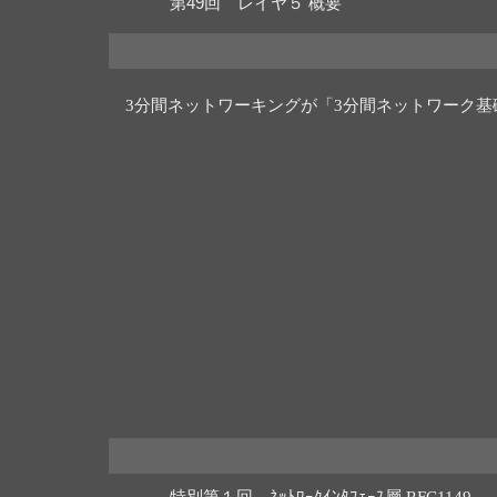
第49回
レイヤ５ 概要
3分間ネットワーキングが「3分間ネットワーク
特別第１回
ﾈｯﾄﾜｰｸｲﾝﾀﾌｪｰｽ層 RFC1149