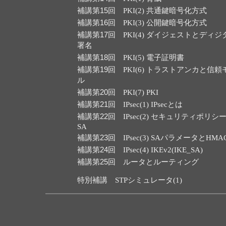
補講第15回
PKI(2) 共通鍵暗号化方式
補講第16回
PKI(3) 公開鍵暗号化方式
補講第17回
PKI(4) ダイジェストとディジ
署名
補講第18回
PKI(5) 電子証明書
補講第19回
PKI(6) トラストアンカと信頼
ル
補講第20回
PKI(7) PKI
補講第21回
IPsec(1) IPsecとは
補講第22回
IPsec(2) セキュリティポリシ
SA
補講第23回
IPsec(3) SAパラメータとHMA
補講第24回
IPsec(4) IKEv2(IKE_SA)
補講第25回
ルータとルーティング
特別補講
STPシミュレータ(1)