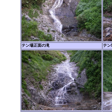
テン場正面の滝
テン