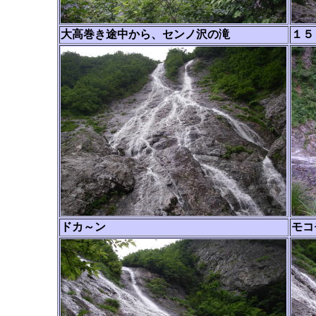
大高巻き途中から、センノ沢の滝
１５
ドカ～ン
モコ