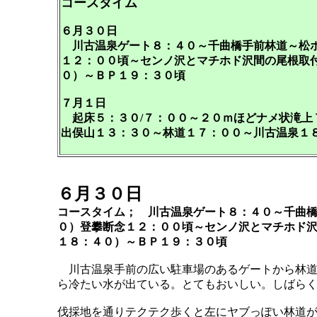
コースタイム
６月３０日
川古温泉ゲート８：４０～千曲橋手前林道～松ホ
１２：００頃～センノ沢とマチホド沢間の尾根取
０）～ＢＰ１９：３０頃
７月１日
起床５：３０/７：００～２０ｍほどナメ状滝上
出俣山１３：３０～林道１７：００～川古温泉１
６月３０日
コースタイム； 川古温泉ゲート８：４０～千曲橋
０）登攀断念１２：００頃～センノ沢とマチホド
１８：４０）～ＢＰ１９：３０頃
川古温泉手前の広い駐車場のあるゲートから林道
ら冷たい水が出ている。とてもおいしい。しばら
伐採地を通りテクテク歩くと左にヤブっぽい林道