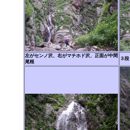
左がセンノ沢、右がマチホド沢、正面が中間
３段
尾根