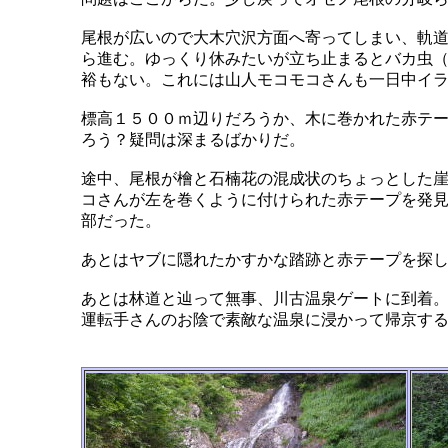
尾根が広いので大木穴沢方面へ寄ってしまい、軌
ら進む。ゆっくり休みたいが立ち止まるとバカ虫
裕もない。これには山人モコモコさんも一日中イ
標高１５００ｍ辺りだろうか、木に巻かれた赤テ
ろう？疑問は深まるばかりだ。
途中、尾根が檜と石楠花の混成状のちょっとした
コさんが左を巻くように付けられた赤テープを発
部だった。
あとはヤブに隠れたかすかな踏跡と赤テープを探
あとは林道と辿って無事、川古温泉ゲートに到着
運転手さんのお陰で素敵な温泉に浸かって帰京す