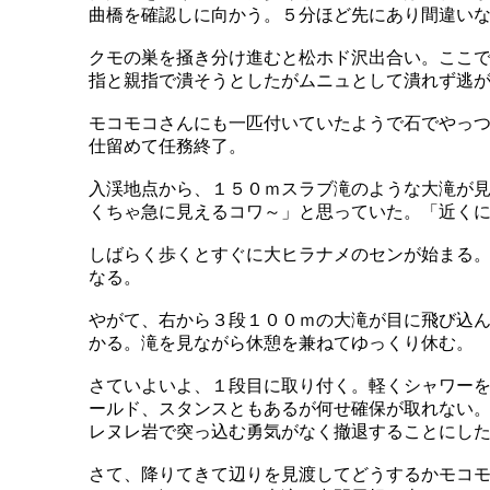
曲橋を確認しに向かう。５分ほど先にあり間違い
クモの巣を掻き分け進むと松ホド沢出合い。ここ
指と親指で潰そうとしたがムニュとして潰れず逃
モコモコさんにも一匹付いていたようで石でやっ
仕留めて任務終了。
入渓地点から、１５０ｍスラブ滝のような大滝が
くちゃ急に見えるコワ～」と思っていた。「近く
しばらく歩くとすぐに大ヒラナメのセンが始まる
なる。
やがて、右から３段１００ｍの大滝が目に飛び込
かる。滝を見ながら休憩を兼ねてゆっくり休む。
さていよいよ、１段目に取り付く。軽くシャワー
ールド、スタンスともあるが何せ確保が取れない
レヌレ岩で突っ込む勇気がなく撤退することにし
さて、降りてきて辺りを見渡してどうするかモコ