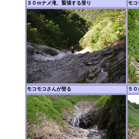
３０ｍナメ滝、緊張する登り
モコ
モコモコさんが登る
５０