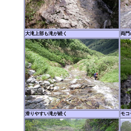
大滝上部も滝が続く
両門
滑りやすい滝が続く
モコ