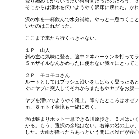
登り始めてからいったい何時間たったのだろう。
そこからは灌木を伝いようやく沢床に戻れた。か
沢の水を一杯飲んで水分補給。やっと一息つくこ
いたのはこれだった。
ここまで来たら行くっきゃない。
１Ｐ 山人
斜め左に気味に登る。途中２本ハーケンを打って
５ｍザイルなんかめったに使わない我々にとって
２Ｐ モコモコさん
ルートとしてはブッシュ沿いをしばらく登ったあ
ぐにヤブに突入してそれからまたもやヤブをお腹
ヤブを漕いでようやく滝上。降りたところはオゼ
ｍ、８ｍトイ状滝も一緒に巻く。
沢は狭まりホット一息できる川原歩き。６月はい
かる。もう、選択の余地はない。右岸の岩の上か
した。大雨が降ったらあっという間に水没だが寝