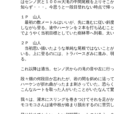
はセンノ沢と１００ｍ大滝の中間尾根を上りそこ
知らず・・・。今思うと一段目登れない時点で帰
１Ｐ 山人
最初の数メートルはいいが、先に進むに従い斜度
しながら登る。途中ハーケンを２本を打ち込むこ
でようやく当初目標としていた樹林帯へ到着。太
２Ｐ 山人
当初思い描いたような単純な尾根ではないことが
いる。上に登るのには、トラバースぎみに進み、
る。
これ以降は適当。センノ沢からの滝の音や左に行
段々畑の何段目か忘れたが、岩の間を斜めに這っ
ハーケンが折れ曲がったまま刺さっていた。恐ら
こんなルートを取った人がいたことがいたなんて
我々は、灌木にスリングを巻きつけてそれを足が
モコモコさんは途中枝が絡まり脱出するのに苦労