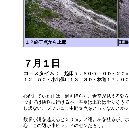
１Ｐ終了点から上部
正面
７月１日
コースタイム；
起床５：３０/７：００～２０ｍ
１２：５０～小出俣山１３：３０～林道１７：０
心配していた雨は一滴も降らず、青空が見える朝
段までは快適に行けるが、左壁は上部は滑りそう
し訳ない。ブッシュで中間支点をとってなんとか
数個小滝を越えると３０ｍナメ滝。左を登るが、
心。この辺が小ヒラナメのセンだろう。