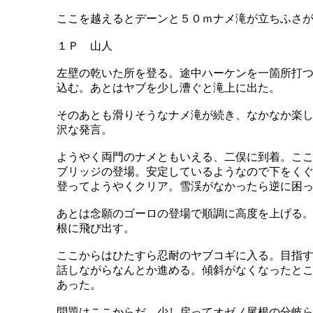
ここを越えるとデーンと５０ｍナメ滝が立ちふさ
１Ｐ 山人
左壁の乾いた所を登る。途中ハーケンを一箇所打
込む。あとはヤブを少し漕ぐと滝上に出た。
そのあとも滑りそうなナメ滝が続き、なかなか楽
沢な発言。
ようやく両門のナメともいえる、二俣に到着。こ
ブリッジの登場。安定しているようなので下をく
登ってようやくクリア。雪渓がなかったら逆に困
あとは念願のゴーロの登場で順調に高度を上げる
根に飛び出す。
ここからはひたすら忍耐のヤブコギに入る。目指
話しながらなんとか進める。傾斜がなくなったと
あった。
問題はここからだ。少し戻ってオゼノ尾根の分岐