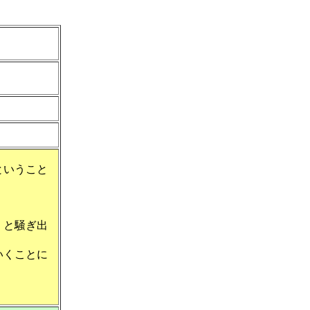
ということ
」と騒ぎ出
いくことに