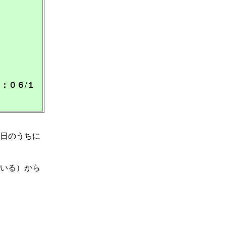
：０６/１
日のうちに
いる）から