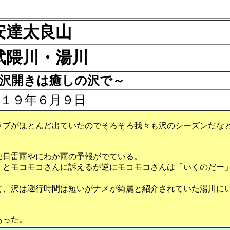
安達太良山
武隈川・湯川
年度沢開きは癒しの沢で～
１９年６月９日
ラブがほとんど出ていたのでそろそろ我々も沢のシーズンだな
連日雷雨やにわか雨の予報がでている。
」とモコモコさんに訴えるが逆にモコモコさんは「いくのだー
て、沢は遡行時間は短いがナメが綺麗と紹介されていた湯川に
あった。