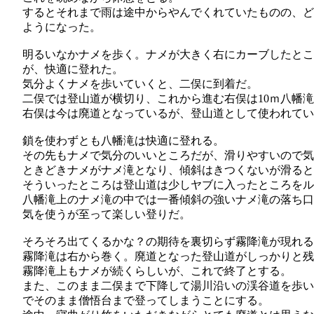
するとそれまで雨は途中からやんでくれていたものの、ど
ようになった。
明るいなかナメを歩く。ナメが大きく右にカーブしたとこ
が、快適に登れた。
気分よくナメを歩いていくと、二俣に到着だ。
二俣では登山道が横切り、これから進む右俣は10ｍ八幡
右俣は今は廃道となっているが、登山道として使われてい
鎖を使わずとも八幡滝は快適に登れる。
その先もナメで気分のいいところだが、滑りやすいので気
ときどきナメがナメ滝となり、傾斜はきつくないが滑る
そういったところは登山道は少しヤブに入ったところをル
八幡滝上のナメ滝の中では一番傾斜の強いナメ滝の落ち口
気を使うが至って楽しい登りだ。
そろそろ出てくるかな？の期待を裏切らず霧降滝が現れる
霧降滝は右から巻く。廃道となった登山道がしっかりと残
霧降滝上もナメが続くらしいが、これで終了とする。
また、このまま二俣まで下降して湯川沿いの渓谷道を歩い
でそのまま僧悟台まで登ってしまうことにする。