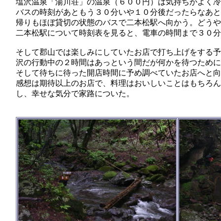
塩沢温泉「湯川荘」の温泉（６００円）は気持ちがよく冷
バスの時刻があともう３０分いや１０分後だったらなあと
帰りもほぼ貸切の状態のバスで二本松駅へ向かう。どうや
二本松駅について時刻表を見ると、電車の時間まで３０分
そして郡山では楽しみにしていたお店で打ち上げをする予
沢の行動中の２時間はあっという間だが何かを待つために
そして待ちに待った開店時間に予め調べていたお店へと向
感想は期待以上のお店で、料理はおいしいことはもちろん
し、幸せな気分で家路についた。