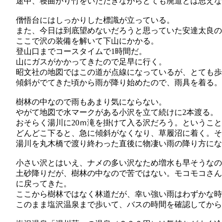
途中、寝曲がり竹をいただきながらとても廃道とは思え
僧悟台にはしっかりした標識が立っている。
また、今日は到底望めないだろうと思っていた安達太良の
ここで沢の装備を解いて下山にかかる。
登山口までコースタイムで1時間だ。
山にガスがかかってきたので足早に行く。
昭文社の地図ではこの道が点線になっているが、とても歩
傾斜がでてきた頃から雨が降り始めたので、雨具を着る。
樹林の中なので雨もあまり気にならない。
やがて地図で水マークがある小沢を立て続けに2本渡る。
おそらく湯川に20ｍ滝を掛けて入る沢だろう。というこ
どんどこ下ると、急に傾斜がなくなり、草履沼に着く。そ
湯川を丸木橋で渡り終わった直後に物凄い雨の降り方にな
小さい沢とはいえ、ナメの多い沢なため増水も早そうなの
土砂降りだが、樹林の中なので苦ではない。モコモコさん
に戻ってきた。
ここから樹林ではなく林道だが、幸い強い雨はわずかな時
このまま塩沢温泉まで歩いて、バスの時間を確認してから