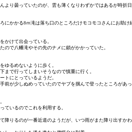
んより曇っていたのが、雲も薄くなりわずかではあるが時折日
ろにかかる8ｍ滝は落ち口のところだけモコモコさんにお助け
滝をかけて出会っている。
たので八幡滝やその先のナメに鎖がかかっていた。
をゆるめないように歩く。
と下まで行ってしまいそうなので慎重に行く。
ートにとっているようだ。
手前が少しぬめっていたのでヤブを掴んで登ったところがあっ
。
っているのでこれを利用する。
て降りるのが一番近道のようだが、いつ雨がまた降り出すかわ