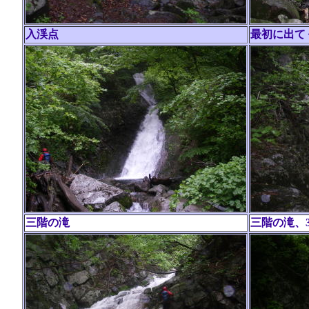
入渓点
最初に出て
三階の滝
三階の滝、