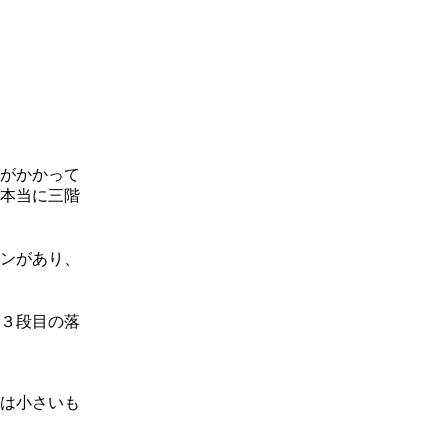
滝がかかって
本当に三階
ンがあり、
３段目の落
は小さいも