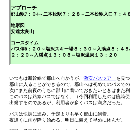
アプローチ
郡山駅7：０4～二本松駅７：２８－二本松駅入口７：４８
地形図
安達太良山
コースタイム
バス停8：２０～塩沢スキー場８：３０～入渓点８：４５
２：２０～入渓点１３：０８～塩沢温泉１３：２０
いつもは新幹線で郡山へ向かうが、
激安バスツアー
を見つ
郡山に入ることができるので、郡山へは初めてのバスでの
次にまた前夜のうちに郡山に着いておきたいときはまた
このバスは路線バスではなく、（今回利用したのは臨時便
出発するのであるが、利用者が多くバスは満席だった。
バスは快調に進み、予定よりも早く郡山に到着。
夜遅くに雨が降り始める。明日に備えて早めに休んだ。