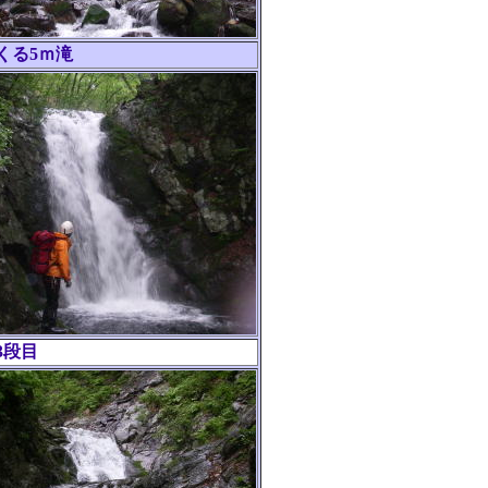
くる5ｍ滝
3段目