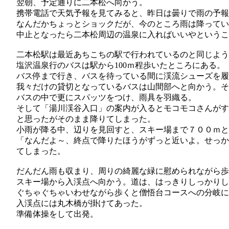
翌朝、予定通りに二本松へ向かう。
携帯電話で天気予報を見てみると、昨日は曇りで雨の予報
なんだかちょっとショックだが、今のところ雨は降ってい
中止となったら二本松周辺の温泉に入ればいいやというこ
二本松駅は最近あちこちの駅で行われているのと同じよう
塩沢温泉行のバスは駅から100ｍ程歩いたところにある。
バス停まで行き、バスを待っている間に渓流シューズを履
我々だけの貸切となっているバスは山間部へと向かう。そ
バスの中で更にスパッツをつけ、雨具を羽織る。
そして「湯川渓谷入口」の案内が入るとモコモコさんがす
と思ったがそのまま降りてしまった。
小雨が降る中、辺りを見回すと、スキー場まで７００ｍと
「なんだよ～、終点で降りたほうがずっと近いよ。せっか
てしまった。
だんだん雨も収まり、周りの綺麗な緑に慰められながら歩く
スキー場から入渓点へ向かう。道は、はっきりしっかりし
ぐちゃぐちゃいわせながら歩くと僧悟台コースへの分岐に
入渓点には丸木橋が掛けてあった。
準備体操をして出発。