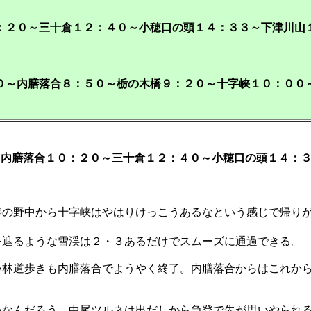
２０～三十倉１２：４０～小穂口の頭１４：３３～下津川山
～内膳落合８：５０～栃の木橋９：２０～十字峡１０：００
～内膳落合１０：２０～三十倉１２：４０～小穂口の頭１４：
の野中から十字峡はやはりけっこうあるなという感じで帰り
遮るような雪渓は２・３あるだけでスムーズに通過できる。
い林道歩きも内膳落合でようやく終了。内膳落合からはこれか
いなんだろう。中尾ツルネは出だしから急登で先が思いやられ