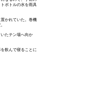
ットボトルの水を雨具
に置かれていた。巻機
だ。
ていたテン場へ向か
杯を飲んで寝ることに