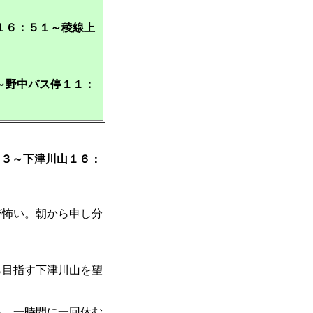
１６：５１～稜線上
～野中バス停１１：
３３～下津川山１６：
が怖い。朝から申し分
ら目指す下津川山を望
る。一時間に一回休む