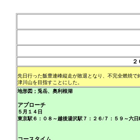
２
先日行った飯豊連峰縦走が敗退となり、不完全燃焼で
津川山を目指すことにした。
地形図；兎岳、奥利根湖
アプローチ
５月１４日
東京駅６：０８～越後湯沢駅７：２６/７：５９～六
コースタイム