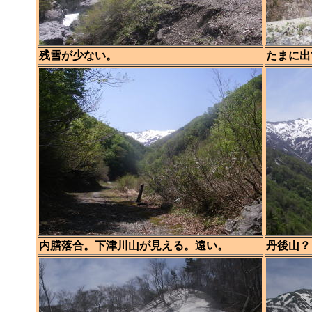
残雪が少ない。
たまに出
内膳落合。下津川山が見える。遠い。
丹後山？