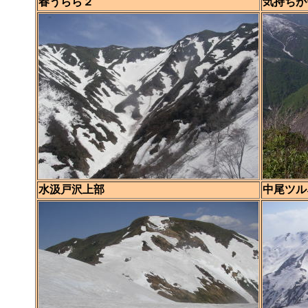
春うらら２
気持ちが
水汲戸沢上部
中尾ツル