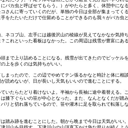
うにバカ虫と呼ばせてもらう。）がやたらと多く、休憩中にな
モコさんに寄っていくのだが、単独の今日は全部が集まってく
に手をたたいただけで仕留めることができるのも我々がバカ虫
山、ネコブ山、左手には越後沢山の稜線が見えてなかなか気持
は？これといった看板はなかった。この周辺は残雪が豊富にあ
の頭まで上り詰めることになる。残雪が出てきたのでピッケル
雪の上を歩くのは気持ちがいい。
てしまったので、この辺でやめてテン張るかなと時計と体に相
間が読めないが、日が長いし天気もいいので進むことにする。
いていたらたどり着けないよ。半袖から長袖に途中着替える。
とは膝下ぐらいの笹が中心となった。また、なんとなくだが踏
ッパリと切れ落ちているので、笹や灌木に足を取られて転落し
所は踏み跡を進むことにした。朝から晩まで今日は天気がいい
下津川山を目指す。下津川山の山頂直下かは急な登りが続くよ