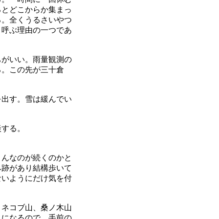
るとどこからか集まっ
る。全くうるさいやつ
と呼ぶ理由の一つであ
ちがいい。雨量観測の
る。この先が三十倉
を出す。雪は緩んでい
談する。
こんなのが続くのかと
み跡があり結構歩いて
ないようにだけ気を付
。ネコブ山、桑ノ木山
うになるので、手前の