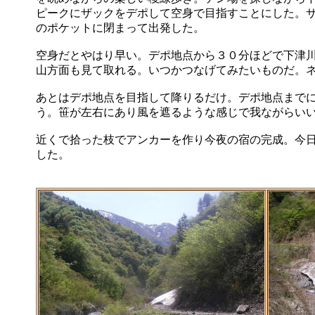
ピークにザックをデポして空身で目指すことにした。
のポケットに閉まって出発した。
空身だとやはり早い。デポ地点から３０分ほどで下津
山方面も見て取れる。いつかつなげてみたいものだ。
あとはデポ地点を目指して降りるだけ。デポ地点まで
う。笹が左右にあり風を遮るような感じで我ながらい
近くで拾った枝でアンカーを作り今夜の宿の完成。今
した。