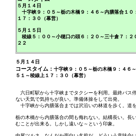
５月１４日
十字峡９：０５～栃の木橋９：４６～内膳落合１０：
１７：３０（幕営）
５月１５日
稜線５：００～小穂口の頭６：２０～三十倉７：２０
２２
５月１４日
コースタイム：
十字峡９：０５～栃の木橋９：４６
５１～稜線上１７：３０（幕営）
六日町駅から十字峡までタクシーを利用。最終バス停
ない天気で気持ちが良い。準備体操をして出発。
十字峡から内膳落合までは沢沿いの林道を歩く。道を
栃の木橋から内膳落合の間も侮れない。結構長い。長
むことが出来る。しかし遠いな～という印象。
中尾ツルネ。なんだか面白い名前だ。どういう意味合