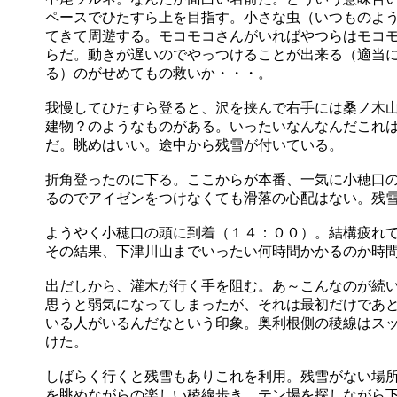
ペースでひたすら上を目指す。小さな虫（いつものよ
てきて周遊する。モコモコさんがいればやつらはモコ
らだ。動きが遅いのでやっつけることが出来る（適当
る）のがせめてもの救いか・・・。
我慢してひたすら登ると、沢を挟んで右手には桑ノ木
建物？のようなものがある。いったいなんなんだこれ
だ。眺めはいい。途中から残雪が付いている。
折角登ったのに下る。ここからが本番、一気に小穂口
るのでアイゼンをつけなくても滑落の心配はない。残
ようやく小穂口の頭に到着（１４：００）。結構疲れ
その結果、下津川山までいったい何時間かかるのか時
出だしから、灌木が行く手を阻む。あ～こんなのが続
思うと弱気になってしまったが、それは最初だけであ
いる人がいるんだなという印象。奥利根側の稜線はス
けた。
しばらく行くと残雪もありこれを利用。残雪がない場
を眺めながらの楽しい稜線歩き。テン場を探しながら