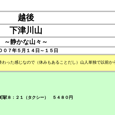
越後
下津川山
～静かな山々～
００７年５月１４日～１５日
終わった感じなので（休みもあることだし）山人単独で以前か
日町駅８：２１（タクシー） ５４８０円