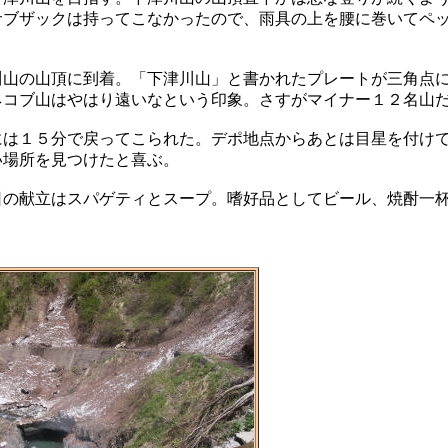
サブザックは持ってこなかったので、雨具の上を腰に巻いてペ
川山の山頂に到着。「下津川山」と書かれたプレートが三角点
ネコブ山はやはり遠いなという印象。さすがマイナー１２名山
には１５分で戻ってこられた。デポ地点からあとは目星を付け
い場所を見つけたと喜ぶ。
日の献立はスパゲティとスープ。嗜好品としてビール、焼酎一