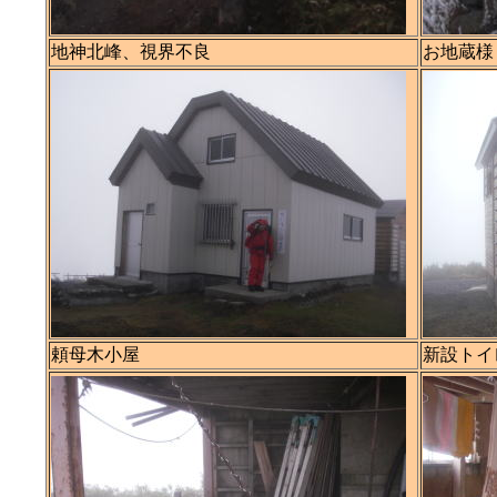
地神北峰、視界不良
お地蔵様
頼母木小屋
新設トイ