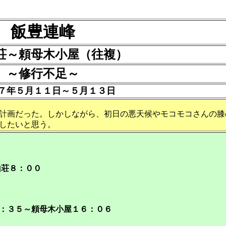
飯豊連峰
荘～頼母木小屋（往複）
～修行不足～
７年５月１１日～５月１３日
計画だった。しかしながら、初日の悪天候やモコモコさんの膝
したいと思う。
山荘８：００
：３５～頼母木小屋１６：０６