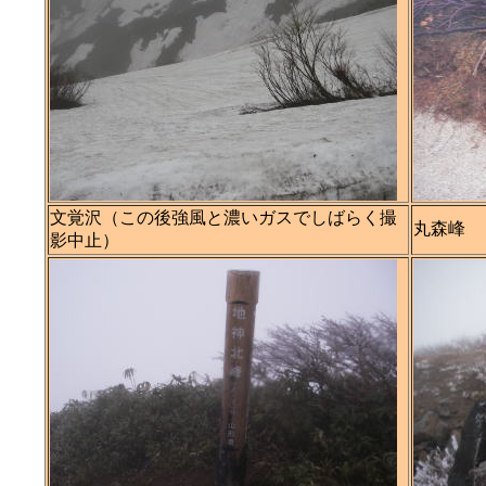
文覚沢（この後強風と濃いガスでしばらく撮
丸森峰
影中止）