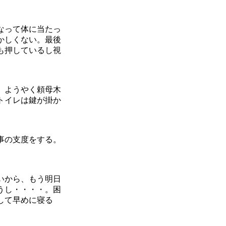
なって体に当たっ
かしくない。最後
も押しているし視
。ようやく頼母木
トイレは鍵が掛か
事の支度をする。
いから、もう明日
うし・・・・。困
して早めに寝る