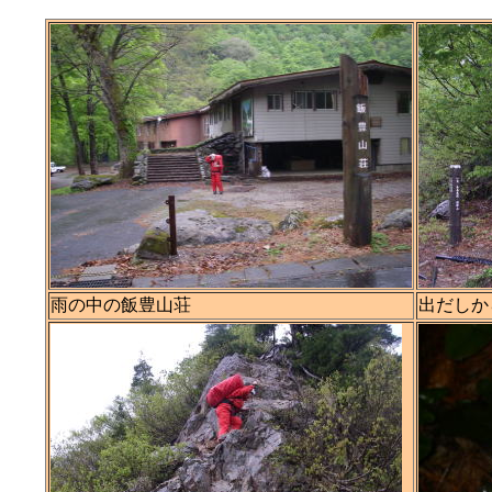
雨の中の飯豊山荘
出だしか