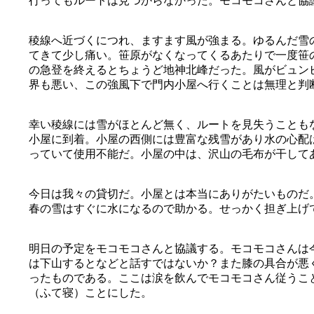
行ってもルートは見つからなかった。モコモコさんと協
稜線へ近づくにつれ、ますます風が強まる。ゆるんだ雪
てきて少し痛い。笹原がなくなってくるあたりで一度笹
の急登を終えるとちょうど地神北峰だった。風がビュン
界も悪い、この強風下で門内小屋へ行くことは無理と判
幸い稜線には雪がほとんど無く、ルートを見失うことも
小屋に到着。小屋の西側には豊富な残雪があり水の心配
っていて使用不能だ。小屋の中は、沢山の毛布が干して
今日は我々の貸切だ。小屋とは本当にありがたいものだ
春の雪はすぐに水になるので助かる。せっかく担ぎ上げ
明日の予定をモコモコさんと協議する。モコモコさんは
は下山するとなどと話すではないか？また膝の具合が悪
ったものである。ここは涙を飲んでモコモコさん従うこ
（ふて寝）ことにした。