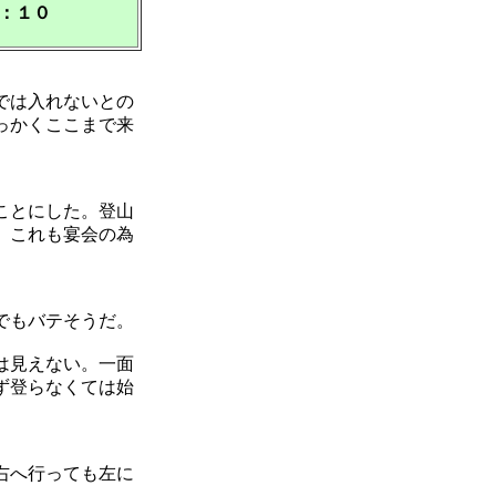
：１０
では入れないとの
っかくここまで来
ことにした。登山
。これも宴会の為
でもバテそうだ。
は見えない。一面
ず登らなくては始
右へ行っても左に