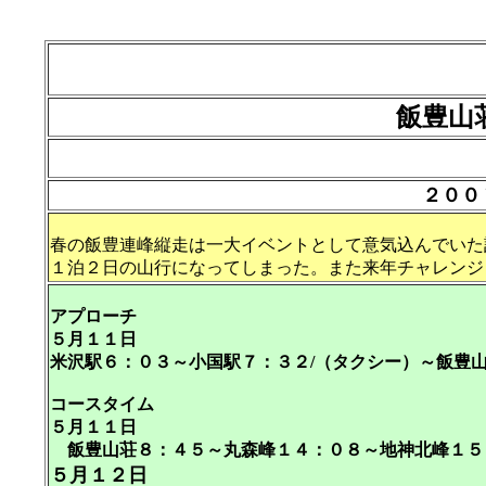
飯豊山
２００
春の飯豊連峰縦走は一大イベントとして意気込んでいた
１泊２日の山行になってしまった。また来年チャレンジ
アプローチ
５月１１日
米沢駅６：０３～小国駅７：３２/（タクシー）～飯豊
コースタイム
５月１１日
飯豊山荘８：４５～丸森峰１４：０８～地神北峰１５
５月１２日