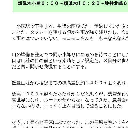
頼母木小屋６：００～頼母木山６：２６～地神北峰６
小国駅で下車する。生憎の雨模様だ。予約していたタク
ことだ。タクシーを降りる頃から雨が強く降りだし、会
て雨とはついていない。モコモコさんも「も～なんなん
山の準備を整えつつ雨が小降りになるのを待つことにし
口は山荘の目の前という素晴らしい設定だ。３日分の食
だと言い聞かせ我慢することにする。
飯豊山荘から稜線までの標高差は約１４００ｍ近くあり
標高１０００ｍ越えたあたりからだと思うが、残雪が付
雪世界になり、ルートが分からなくなってきた。急斜面
まらないので、まっすぐ上を目指して登ることにした。
そうして登ると笹原にぶつかった。この笹原を巻いて右