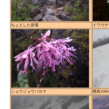
ちょとした岩場
イワウチ
ショウジョウバカマ
標高10