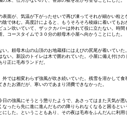
議の末、仕方がないので、笹原の裾を左から登ることにした。
の表面が、気温が下がったせいで再び凍ってそれが細かい粒と
の陰で休む。高度計によると、もうそろそろ稜線に着いてもお
ビュン吹いていて、ザックカバーは外れて役に立たない。時間
断。コースタイムで３０分の頼母木小屋へ向かうことにした。
ない。頼母木山の山頂のお地蔵様にはえびの尻尾が着いていた
はない。新設のトイレは木で囲われていた。小屋に備え付けの
あり正に毛布ランドだ。
。外では相変わらず強風が吹き続いていた。残雪を溶かして食
てきたお酒だが、寒いのであまり消費できなかった。
今日の強風にそうとう懲りたようで、あさってはまた天気が悪
くなったら先に進に進んだものの降りられなくなると困るとい
とにした。ということもあり、その夜は毛布をふんだんに利用