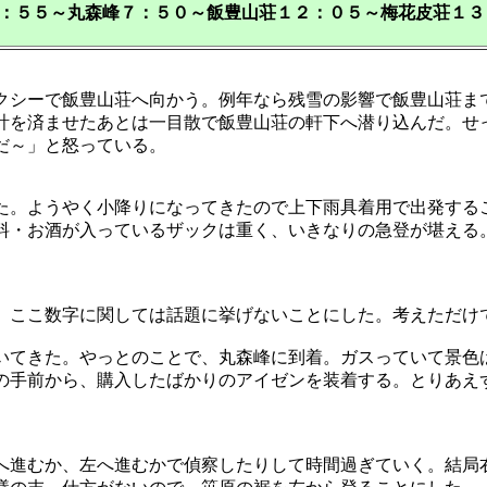
：５５～丸森峰７：５０～飯豊山荘１２：０５～梅花皮荘１３
シーで飯豊山荘へ向かう。例年なら残雪の影響で飯豊山荘ま
計を済ませたあとは一目散で飯豊山荘の軒下へ潜り込んだ。せ
だ～」と怒っている。
た。ようやく小降りになってきたので上下雨具着用で出発する
料・お酒が入っているザックは重く、いきなりの急登が堪える
、ここ数字に関しては話題に挙げないことにした。考えただけ
いてきた。やっとのことで、丸森峰に到着。ガスっていて景色
の手前から、購入したばかりのアイゼンを装着する。とりあえ
へ進むか、左へ進むかで偵察したりして時間過ぎていく。結局