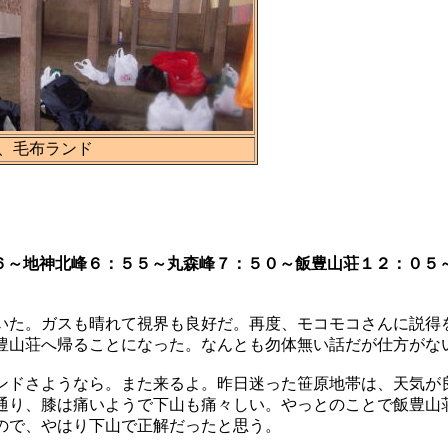
、毛布ランド
６～地神北峰６：５５～丸森峰７：５０～飯豊山荘１２：０５
た。ガスも晴れて視界も良好だ。再度、モコモコさんに説得
豊山荘へ帰ることになった。なんとも勿体無い話だが仕方がな
ンドさようなら。また来るよ。昨日迷った笹原地帯は、天気が
通り、膝は痛いようで下山も痛々しい。やっとのことで飯豊山
ので、やはり下山で正解だったと思う。