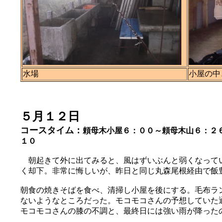
水場
小屋の中
５月１２日
コースタイム：
頼母木小屋６：００～頼母木山６：２
１０
朝起きて外に出てみると、風はずいぶんと弱くなってい
く却下。非常に悔しいが、昨日と同じ丸森尾根経由で飯
朝食の焼きそばを食べ、清掃し小屋を後にする。毛布ラ
ないようなところだった。モコモコさんの予想していた
モコモコさんの膝の不調と、最終日には強い雨が降った