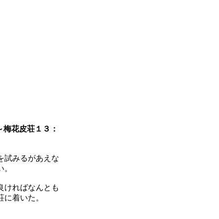
～梅花皮荘１３：
を試みるがあえな
い。
良ければなんとも
荘に着いた。