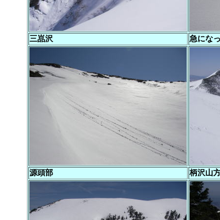
三嵓沢
急にな
源頭部
柄沢山