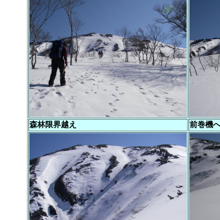
森林限界越え
前巻機