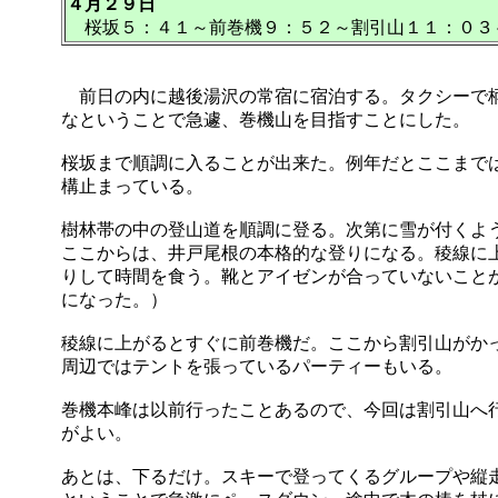
４月２９日
桜坂５：４１～前巻機９：５２～割引山１１：０３
前日の内に越後湯沢の常宿に宿泊する。タクシーで柄
なということで急遽、巻機山を目指すことにした。
桜坂まで順調に入ることが出来た。例年だとここまで
構止まっている。
樹林帯の中の登山道を順調に登る。次第に雪が付くよ
ここからは、井戸尾根の本格的な登りになる。稜線に
りして時間を食う。靴とアイゼンが合っていないこと
になった。）
稜線に上がるとすぐに前巻機だ。ここから割引山がか
周辺ではテントを張っているパーティーもいる。
巻機本峰は以前行ったことあるので、今回は割引山へ
がよい。
あとは、下るだけ。スキーで登ってくるグループや縦