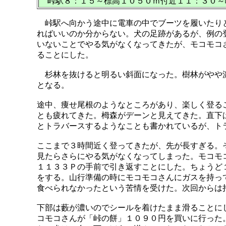
峠駅８：１５～標高１０５０ｍ付近１１：３０～
峠駅へ向かう途中に電車の中でブーツを履いたりと
ればいいのか分からない。犬の足跡があるが、例の
いないことでやる気がなくなってきたが、モコモコ
ることにした。
杉林を抜けると明るい斜面になった。樹林がやや濃
となる。
途中、痩せ尾根のようなところがあり、楽しく登る
とも疲れてきた。栂森がデーンと見えてきた。直下
とトラバースするようなことも書かれているが、ト
ここまで３時間近く登ってきたが、先が長すぎる。
見たらさらにやる気がなくなってしまった。モコモ
１１３３Ｐの手前で引き返すことにした。ちょうど
をする。山行準備の時にモコモコさんにガスを持っ
食べられなかったという苦情を受けた。次回からは
下部は藪が濃いのでシールを着けたまま滑ることに
コモコさんが「峠の餅」１０９０円を買いに行った