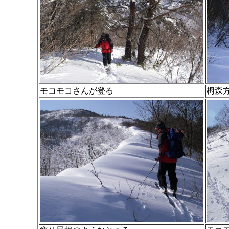
モコモコさんが登る
栂森