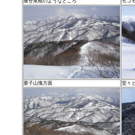
痩せ尾根のようなところ
モコ
栗子山塊方面
堂々