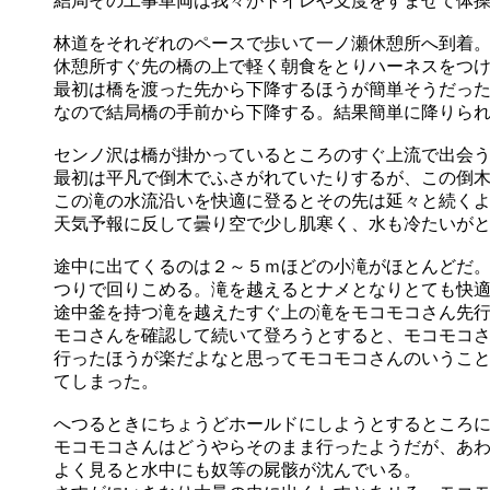
結局その工事車両は我々がトイレや支度をすませて体
林道をそれぞれのペースで歩いて一ノ瀬休憩所へ到着
休憩所すぐ先の橋の上で軽く朝食をとりハーネスをつ
最初は橋を渡った先から下降するほうが簡単そうだっ
なので結局橋の手前から下降する。結果簡単に降りら
センノ沢は橋が掛かっているところのすぐ上流で出会
最初は平凡で倒木でふさがれていたりするが、この倒木
この滝の水流沿いを快適に登るとその先は延々と続く
天気予報に反して曇り空で少し肌寒く、水も冷たいが
途中に出てくるのは２～５ｍほどの小滝がほとんどだ
つりで回りこめる。滝を越えるとナメとなりとても快
途中釜を持つ滝を越えたすぐ上の滝をモコモコさん先
モコさんを確認して続いて登ろうとすると、モコモコ
行ったほうが楽だよなと思ってモコモコさんのいうこ
てしまった。
へつるときにちょうどホールドにしようとするところ
モコモコさんはどうやらそのまま行ったようだが、あ
よく見ると水中にも奴等の屍骸が沈んでいる。