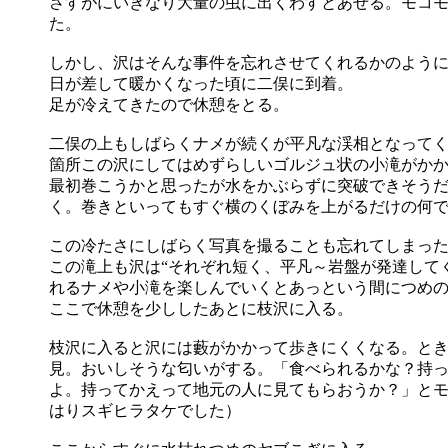
さすがにいきなり大量の虫に出くわすとあせる。モコ
た。
しかし、沢はそんな事件を忘れさせてくれるかのよう
日が差して暖かくなった頃に二俣に到着。
足が冷えてきたので休憩をとる。
二俣の上もしばらくナメが続くが平凡な渓相となって
箇所この沢にしてはめずらしいゴルジュ状の小滝がか
最初巻こうかと思ったが水をかぶらずに突破できそう
く。巻きといってもすぐ横のくぼみを上がるだけの何
この冷たさにしばらく写真を撮ることも忘れてしまっ
この滝上も沢は“それぞれ短く、平凡～岩盤が発達して
れるナメや小滝を楽しんでいくとあっという間につめ
ここで休憩を少ししたあとに枝沢に入る。
枝沢に入ると沢には藪がかかって歩きにくくなる。と
見。おいしそうな匂いがする。「食べられるかな？持
よ。持ってかえって地元の人に見てもらおうか？」と
はりスギヒラタケでした）