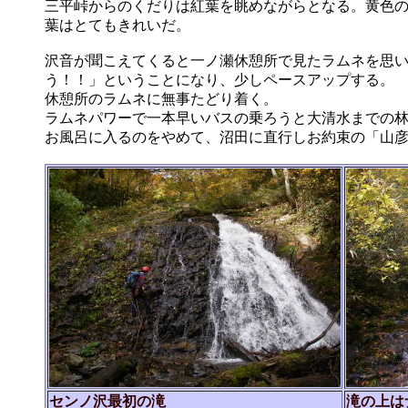
三平峠からのくだりは紅葉を眺めながらとなる。黄色
葉はとてもきれいだ。
沢音が聞こえてくると一ノ瀬休憩所で見たラムネを思
う！！」ということになり、少しペースアップする。
休憩所のラムネに無事たどり着く。
ラムネパワーで一本早いバスの乗ろうと大清水までの
お風呂に入るのをやめて、沼田に直行しお約束の「山
センノ沢最初の滝
滝の上は