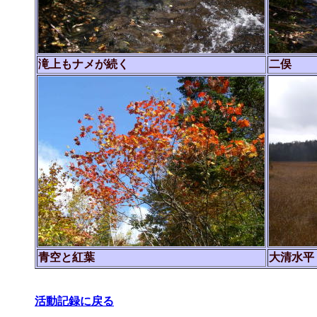
滝上もナメが続く
二俣
青空と紅葉
大清水平
活動記録に戻る