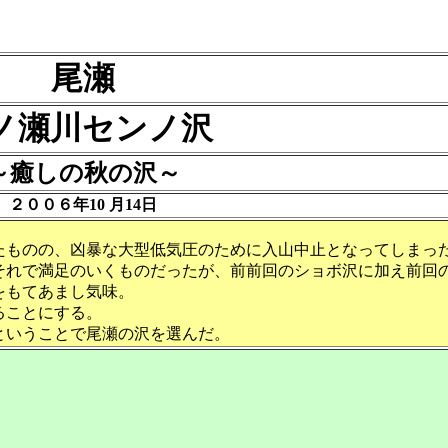
尾瀬
ノ瀬川センノ沢
～癒しの秋の沢～
２００６年10 月14日
たものの、凶暴な大型低気圧のために入山中止となってしまっ
それで満足のいくものだったが、前前回のショボ沢に加え前回
をもてあまし気味。
ることにする。
ということで尾瀬の沢を選んだ。