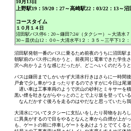
10月13日
上野駅19：59/20：27～高崎駅22：03/22：13～沼
コースタイム
１０月１４日
沼田駅バス停6：20～鎌田7:24/（タクシー）～大清
30～皿伏山12：０0～大清水平1２：３５～三平下1２：
沼田駅発朝一番のバスに乗るため前夜のうちに沼田駅
朝駅前のバス停に向かうと、前夜同じ電車できた学生
沢へ向かうような感じだったが、どこへいくのだろう
バスは鎌田までしかいかず大清水行きはさらに一時間
戸倉で少し車がつまったりするのでさすがに今日は尾
遅い車は工事車両のようで沢山の砂利とミキサーを積
黒い煙を吐きながらやっとのことで上り坂を登ってい
なんだかすぐ後ろを走るのはやだなと思っていたら我
大清水についてタクシーに支払いをしたり荷物をおろ
に異臭がするので目をやるとなんと車から白煙が上が
も、ゲートの前に停車しゲートをあけようとでてくる