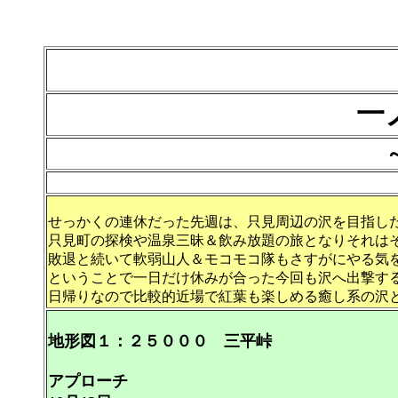
一
せっかくの連休だった先週は、只見周辺の沢を目指し
只見町の探検や温泉三昧＆飲み放題の旅となりそれは
敗退と続いて軟弱山人＆モコモコ隊もさすがにやる気
ということで一日だけ休みが合った今回も沢へ出撃す
日帰りなので比較的近場で紅葉も楽しめる癒し系の沢
地形図１：２５０００ 三平峠
アプローチ