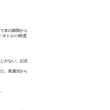
ので木の隙間から
ボトル1/3程度
感じがない。記念
ろだ。尾瀬沼から
る。