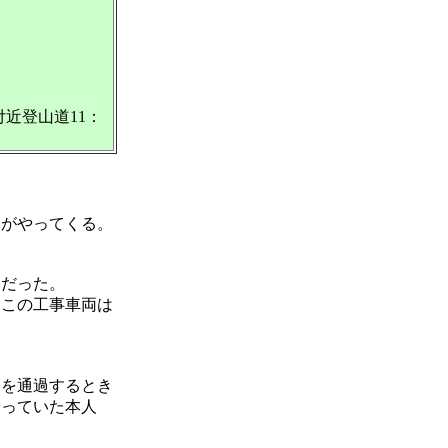
付近登山道11：
スがやってくる。
けだった。
この工事車両は
くを通過するとき
乗っていた本人