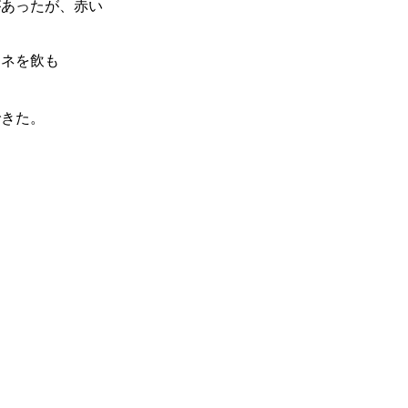
があったが、赤い
ムネを飲も
できた。