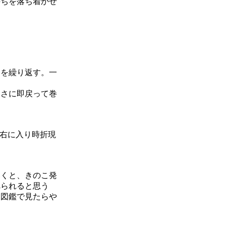
持ちを落ち着かせ
とを繰り返す。一
たさに即戻って巻
を右に入り時折現
いくと、きのこ発
べられると思う
後図鑑で見たらや