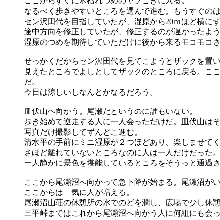
ここからすぐに水枯れつめのヤブこぎに入る。
なるべく歩きやすいところを選んで進む。もうすぐの
セン沢田代を目指していたが、湿原から20ｍほど横に
途中方向を修正していたが、修正するのが遅かったよ
湿原のつめを期待していただけに後から来るモコモコ
せっかくだからセン沢田代を見てこようとザックを置
見えたところでよしとしてザックのところに戻る。ここで
だ。
今日は涼しいしなんとかなるだろう。
皿伏山へ向かう。尾瀬だというのに誰もいない。
歩き始めて逆走する人に一人会っただけだ。皿伏山は
写真だけ撮影してずんどこ進む。
清水平の手前にミニ湿原が２つほどあり、楽しませて
さほど離れていないところなのに人は一人だけだった
一人静かに景色を堪能しているところをそうっと通過
ここから尾瀬沼へ向かって急下降が始まる。尾瀬沼が
ここからは一気に人が増える。
尾瀬沼山荘の休憩所の水でのどを潤し、広場で少し休
三平峠まではこれから尾瀬沼へ向かう人に何組にも会