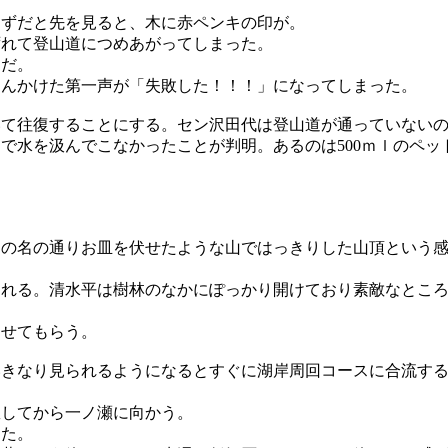
はずだと先を見ると、木に赤ペンキの印が。
ずれて登山道につめあがってしまった。
うだ。
さんかけた第一声が「失敗した！！！」になってしまった。
いて往復することにする。セン沢田代は登山道が通っていない
水を汲んでこなかったことが判明。あるのは500ｍｌのペット
その名の通りお皿を伏せたような山ではっきりした山頂という
くれる。清水平は樹林のなかにぽっかり開けており素敵なとこ
。
させてもらう。
いきなり見られるようになるとすぐに湖岸周回コースに合流す
憩してから一ノ瀬に向かう。
った。