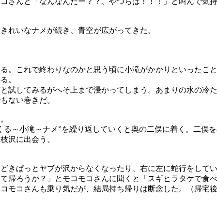
モコさんと「なんなんだー？？、やつらは！！！」と叫んで気
にきれいなナメが続き、青空が広がってきた。
くる。これで終わりなのかと思う頃に小滝がかかりといったこ
かる。
だと試してみるがへそ上まで浸かってしまう。あまりの水の冷
でもない巻きだ。
た。
くる～小滝～ナメ”を繰り返していくと奥の二俣に着く。二俣
の枝沢に出会う。
きどきぱっとヤブが沢からなくなったり、右に左に蛇行をして
って帰ろうか？」とモコモコさんに聞くと「スギヒラタケで食
モコモコさんも乗り気だが、結局持ち帰りは断念した。（帰宅