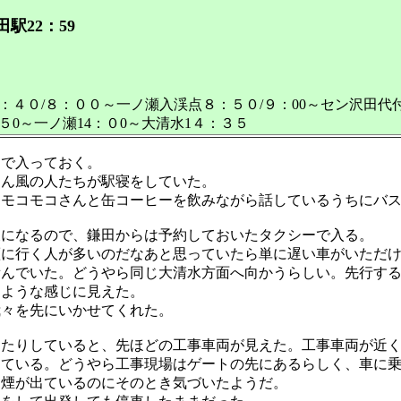
田駅22：59
水７：４０/８：００～一ノ瀬入渓点８：５０/９：00～セン沢田代
５0～一ノ瀬14：０0～大清水1４：３５
まで入っておく。
さん風の人たちが駅寝をしていた。
とモコモコさんと缶コーヒーを飲みながら話しているうちにバ
後になるので、鎌田からは予約しておいたタクシーで入る。
瀬に行く人が多いのだなあと思っていたら単に遅い車がいただ
んでいた。どうやら同じ大清水方面へ向かうらしい。先行する
るような感じに見えた。
々を先にいかせてくれた。
したりしていると、先ほどの工事車両が見えた。工事車両が近
っている。どうやら工事現場はゲートの先にあるらしく、車に
と煙が出ているのにそのとき気づいたようだ。