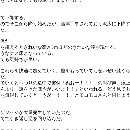
操をして出発しても停車したままだった。
。
けて下降する。
たのでそこから降り始めたが、護岸工事されており沢床に下降
れた。
う沢だ。
を超えるときれいな高さ8ｍほどのきれいな滝が現れる。
ようなナメ床となっている。
とても気持ちが良い。
。これらを快適に超えていく。釜をもっていてもせいぜい膝く
適だ。
行でいくとへつりの途中で突然「ぬおー！！！」の叫び声。滝
さんより「逆をきたほうがいいよ！！」といわれる。どう見て
とを無視していくと「うがー！！！」とモコモコさんと同じよ
にゲジゲジが大量発生していたのだ。
わてて引き返し逆を回り込んだ。