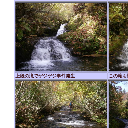
上段の滝でゲジゲジ事件発生
この滝も