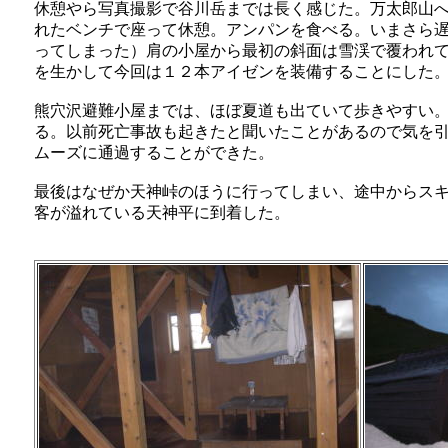
休憩やら写真撮影で谷川岳までは長く感じた。万太郎山
れたベンチで座って休憩。アンパンを食べる。いまさら
ってしまった）肩の小屋から最初の斜面は雪渓で覆われ
を生かして今回は１２本アイゼンを装備することにした
熊穴沢避難小屋までは、ほぼ夏道も出ていて歩きやすい
る。以前死亡事故も起きたと聞いたことがあるので気を
ムーズに通過することができた。
最後はなぜか天神峠のほうに行ってしまい、途中からス
客が溢れている天神平に到着した。