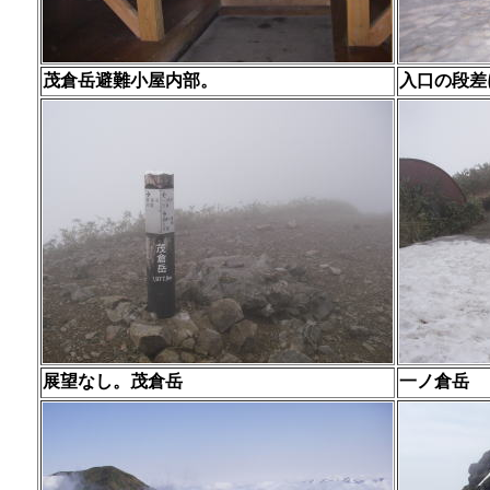
茂倉岳避難小屋内部。
入口の段差
展望なし。茂倉岳
一ノ倉岳