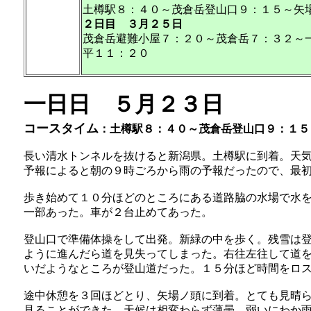
土樽駅８：４０～茂倉岳登山口９：１５～矢
２日目
３月２５日
茂倉岳避難小屋７：２０～茂倉岳７：３２～
平１１：２０
一日日 ５月２３日
コースタイム
：土樽駅８：４０～茂倉岳登山口９：１５
長い清水トンネルを抜けると新潟県。土樽駅に到着。天
予報によると朝の９時ごろから雨の予報だったので、最
歩き始めて１０分ほどのところにある道路脇の水場で水
一部あった。車が２台止めてあった。
登山口で準備体操をして出発。新緑の中を歩く。残雪は
ように進んだら道を見失ってしまった。右往左往して道
いだようなところが登山道だった。１５分ほど時間をロ
途中休憩を３回ほどとり、矢場ノ頭に到着。とても見晴
見ることができた。天候は相変わらず薄曇。弱いにわか