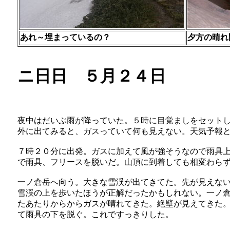
あれ～埋まっているの？
夕方の晴れ
ニ日日 ５月２４日
夜中はだいぶ雨が降っていた。５時に目覚ましをセット
外に出てみると、ガスっていて何も見えない。天気予報
７時２０分に出発。ガスに加えて風が強そうなので雨具
で雨具、フリースを脱いだ。山頂に到着しても相変わら
一ノ倉岳へ向う。大きな雪渓が出てきてた。先が見えな
雪渓の上を歩いたほうが正解だったかもしれない。一ノ
たあたりからからガスが晴れてきた。絶壁が見えてきた
て雨具の下を脱ぐ。これですっきりした。