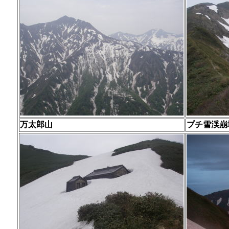
万太郎山
プチ雪渓崩