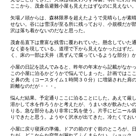
ここから、茂倉岳避難小屋も見えたはずなのに見えない
矢場ノ頭からは、森林限界を超えたようで見晴らしが素
せない。谷には雪渓が至る所に残っており、小規模だが
沢は落ち着かないのだなと思った。
茂倉岳直下は豊富な残雪に覆われていた。懸念していた
なく姿を現している。道理で下から見えなかったはずだ
く、床の一部は天井（黒ずんで腐っているような部分）
小屋の日記を読んでみると、昨年の年末から記載がなか
この小屋に泊るかどうかで悩んでしまった。計画ではこ
と鼻の先（コースタイム１時間３０分）に増築された肩
距離なのだが・・・。
悩んだ結果。予定通りここに泊ることにした。あえて厳
溶かして水を作ろうかと考えたが、うまい水が飲みたい
りる。急な部分もあり非常に気を使う。片手にビニール
りできたと思う。ようやく沢水が出てきた。冷たくてお
小屋に戻り寝床の準備。ドアの前のすぐ前のところが、
たが、どこからか空気が漏れてふくまらない。ショック