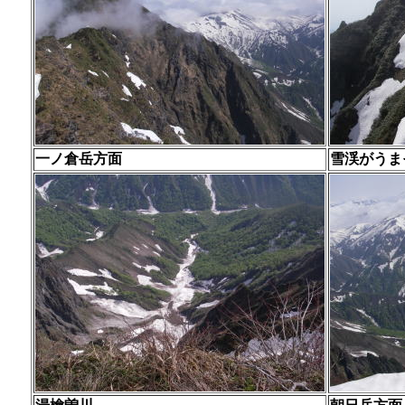
一ノ倉岳方面
雪渓がうま