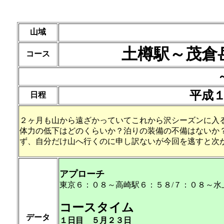
山域
土樽駅～茂倉
コース
平成
日程
２ヶ月も山から遠ざかっていてこれから沢シーズンに入
体力の低下はどのくらいか？泊りの装備の不備はないか
ず、自分だけ山へ行くのに申し訳ないが今回を逃すと次
アプローチ
東京６：０８～高崎駅６：５８/７：０８～水
コースタイム
データ
１日目
５月２３日