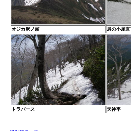
オジカ沢ノ頭
肩の小屋直
トラバース
天神平