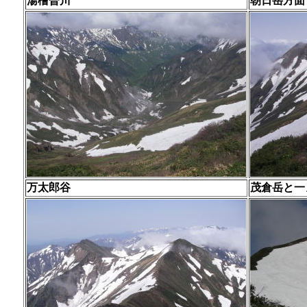
湯檜曽川
朝日岳方面
万太郎谷
茂倉岳と一