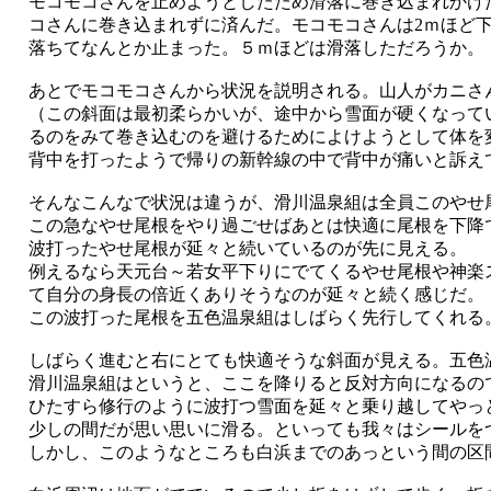
モコモコさんを止めようとしたため滑落に巻き込まれかけ
コさんに巻き込まれずに済んだ。モコモコさんは2ｍほど
落ちてなんとか止まった。５ｍほどは滑落しただろうか。
あとでモコモコさんから状況を説明される。山人がカニさ
（この斜面は最初柔らかいが、途中から雪面が硬くなって
るのをみて巻き込むのを避けるためによけようとして体を
背中を打ったようで帰りの新幹線の中で背中が痛いと訴え
そんなこんなで状況は違うが、滑川温泉組は全員このやせ
この急なやせ尾根をやり過ごせばあとは快適に尾根を下降
波打ったやせ尾根が延々と続いているのが先に見える。
例えるなら天元台～若女平下りにでてくるやせ尾根や神楽
て自分の身長の倍近くありそうなのが延々と続く感じだ。
この波打った尾根を五色温泉組はしばらく先行してくれる
しばらく進むと右にとても快適そうな斜面が見える。五色
滑川温泉組はというと、ここを降りると反対方向になるの
ひたすら修行のように波打つ雪面を延々と乗り越してやっ
少しの間だが思い思いに滑る。といっても我々はシールを
しかし、このようなところも白浜までのあっという間の区