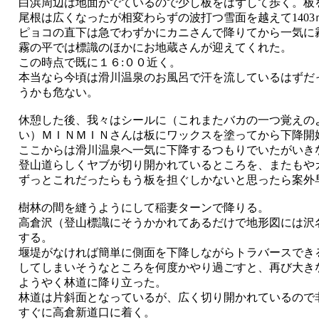
白浜周辺は地面がでているので少し板をはずして歩く。板
尾根は広くなったが相変わらずの波打つ雪面を越えて140
ピョコの直下は急でわずかにカニさんで降りてから一気に
霧の平では標識のほかにお地蔵さんが迎えてくれた。
この時点で既に１６:００近く。
本当なら今頃は滑川温泉のお風呂で汗を流しているはずだ
うかも危ない。
休憩した後、我々はシールに（これまたバカの一つ覚えの
い）ＭＩＮＭＩＮさんは板にワックスを塗ってから下降開
ここからは滑川温泉へ一気に下降するつもりでいたがいき
登山道らしくヤブが切り開かれているところを、またもや
ずっとこれだったらもう板を担ぐしかないと思ったら案外
樹林の間を縫うようにして稲妻ターンで降りる。
高倉沢（登山標識にそうかかれてあるだけで地形図には沢
する。
堰堤がなければ簡単に側面を下降しながらトラバースでき
してしまいそうなところを何度かやり過ごすと、再び大き
ようやく林道に降り立った。
林道は片斜面となっているが、広く切り開かれているので
すぐに高倉新道口に着く。