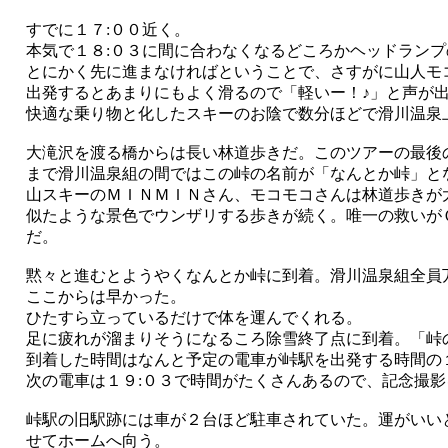
すでに１７:００近く。
本気で１８:０３に間に合わなくなるどころかヘッドラン
とにかく先に進まなければということで、さすがに山人モ
出発するとあまりにもよく滑るので「軽いー！♪」と声が
快適な乗り物と化したスキーのお陰で数分ほどで滑川温泉
大滝沢を渡る橋からは長い林道歩きだ。このツアーの最後
まで滑川温泉組の間ではこの峠の名前が「なんとか峠」と
山スキーのＭＩＮＭＩＮさん、モコモコさんは林道歩きが
似たような景色でウンザリする歩きが続く。唯一の救いが
だ。
黙々と進むとようやくなんとか峠に到着。滑川温泉組全員
ここからは早かった。
ひたすら立っているだけで体を運んでくれる。
足に疲れが溜まりそうになるころ除雪終了点に到着。「峠
到着した時間はなんと予定の電車が峠駅を出発する時間の
次の電車は１９:０３で時間がたくさんあるので、記念撮
峠駅の旧駅跡には車が２台ほど駐車されていた。運がいい
せてホームへ向う。