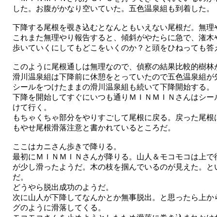
した。お腹がかなり空いていた。五色温泉組も到着した。
下降する尾根を覗き込むとなんともいえない尾根だ。無理
これまた無理やり報告すると、傾斜がやたらに急で、潅木
歩いていくにしてもどこをいくのか？と頭をひねっても答
このように尾根通しは無理なので、偵察の結果比較的樹林
滑川温泉組は下降前に休憩をとっていたので五色温泉組が
シールをつけたままの滑川温泉組も続いて下降開始する。
下降を開始してすぐにいつも通りＭＩＮＭＩＮさんはシー
けて行く。
もちゃくちゃ部分をやりすごして尾根に戻る。戻った尾根
もやせ尾根滑落注意と書かれているところだ。
ここはカニさん歩きで降りる。
最初にＭＩＮＭＩＮさんが降りる。山人＆モコモコは上で
が少し滑ったようだ。木の枝を掴んでいるのが見えた。と
だ。
どうやら脱出成功のようだ。
次に山人が下降してなんかとか無事脱出。と思ったら上か
グのように滑落してくる。