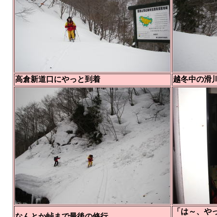
高倉新道口にやっと到着
越冬中の滑
「は～、やっ
なんとか峠まで最後の修行