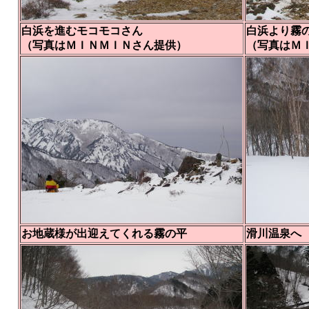
白浜を進むモコモコさん
白浜より霧
（写真はＭＩＮＭＩＮさん提供）
（写真はＭ
お地蔵様が出迎えてくれる霧の平
滑川温泉へ