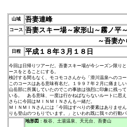
吾妻連峰
山域
吾妻スキー場～家形山～霧ノ平
コース
～吾妻か
平成１８年３月１８日
日程
今回は日帰りツアーだ。吾妻スキー場が今シーズン限りと
ースをとることにする。
検討する間もなく、モコモコさんから「滑川温泉へのコー
このコースはある意味有名だ。１９９７年２月に痛ましい
山岳部に所属していたのでこの事故は強烈に印象に残って
いる。 ある意味、一度は行かねばならないルートに思え
さらに今回はＭＩＮＭＩＮさんも一緒だ。
ＭＩＮＭＩＮさんには「今回はすべりの要素はありません
りも登山のつもりでいます。」といわれ既に我々の行動パ
地形図
：板谷、土湯温泉、天元台、吾妻山