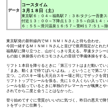
コースタイム
データ
３月１８日（土）
東京駅６：０４～福島駅７：３８/タクシー吾妻
付近１３：００～下降点１３：３５～白浜１４：４
６：５５～滑川温泉１６:５７～萱峠１７:５１～除
東京駅発の新幹線内でＭＩＮＭＩＮさんと待ち合わせ。
今回一緒するＭＩＮＭＩＮさんと並びで座席指定がとれた
福島駅に降り立つと、山がくっきり見える。早速タクシー
もの如く体操係りのモコモコさんの音頭で準備体操をする
リフト１本目を降りるときに「第三リフトはまだ動いてい
「まあ、動くまで待てばいいよね。」ということで第二リ
立つ。このスキー場も天元台スキー場と同じでザックを背
リフトトップでシールを張る。先に１０人くらい入ってい
シールを貼っているときに単独のテレマーカーが颯爽とや
されてから二度と会うことはなかった。
登り始めてすぐに雪質がいいのに気づく。昨日の悪天で降
トをザックに仕舞う。