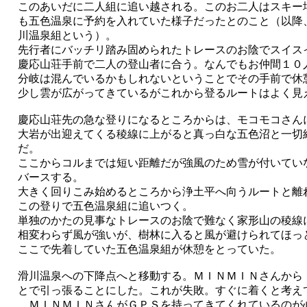
このあいだに二人組に追い越される。このお二人はスキー
も五色温泉に予約を入れていた様子だったとのこと（以降
川温泉組という）。
先行者にバッチリ踏み固められたトレースのお陰でスイス
慶応山荘手前で二人の登山者に合う。なんでもお仲間１０
分岐は混んでいるかもしれないということでその手前で休
少し雲が広がってきているがこれから登るルートはよく見
慶応山荘先の急な登りになるところからは、モコモコさん
大岩が出迎えてくる稜線に上がると真っ白な五色沼と一切
だ。
ここからコルまでは短い距離だが強風のため雪が付いてい
バースする。
大きく回りこみ始めるところから浄土平へ向うルートと離
この登りで五色温泉組に追いつく。
単独のかたの見事なトレースのお陰で難なく家形山の稜線
相変わらず風が強いが、樹林に入ると風が避けられてほっ
ここで先着していた五色温泉組が休憩をとっていた。
滑川温泉への下降点へと移動する。ＭＩＮＭＩＮさんから
とで引っ張ることにした。これが失敗。すぐに着くと考え
ＭＩＮＭＩＮさんがＧＰＳを持ってきてくれているのが