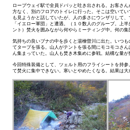
ロープウェイ駅で全員ドバッと吐き出される。お客さん
方なく、別のフロアのトイレに行った。そこは空いてい
も見ようかと話していたが、人の多さにウンザリして、
「イエロー軍団」と遭遇。（１０数人のグループ。上半
ント）焚火を囲みながら何やらミーティング中。何の集
気持ちの良いブナの中を歩くと湯檜曽川に出た。いつも
てタープを張る。山人がテントを張る間にモコモコさん
ん集まっていた。山人も焚き木集めに参戦。結構な量が
今回特殊装備として、ツェルト用のフライシートを持参
て焚火に集中できない。寒いとやめたくなる。結果は大