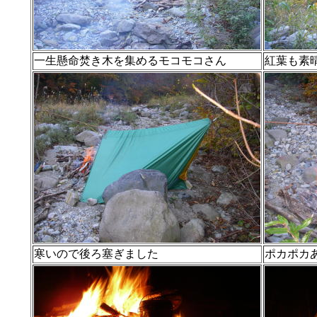
一生懸命焚き木を集めるモコモコさん
紅葉も素
寒いので後ろ塞ぎました
ポカポカ