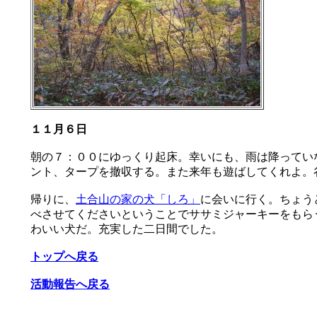
１１月６日
朝の７：００にゆっくり起床。幸いにも、雨は降ってい
ント、タープを撤収する。また来年も遊ばしてくれよ。
帰りに、
土合山の家の犬「しろ」
に会いに行く。ちょう
べさせてくださいということでササミジャーキーをもら
わいい犬だ。充実した二日間でした。
トップへ戻る
活動報告へ戻る