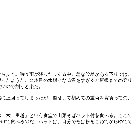
がら歩く。時々雨が降ったりする中、急な段差がある下りでは
戻ったようだ。２本目の水場となる沢をすぎると尾根までの登
ないので割りと楽だ。
幅に上回ってしまったが、復活して初めての重荷を背負っての
の「六十里越」という食堂で山菜そばハット付を食べる。ここ
かけて食べるのだ。ハットは、自分でそば粉をこねてからゆで