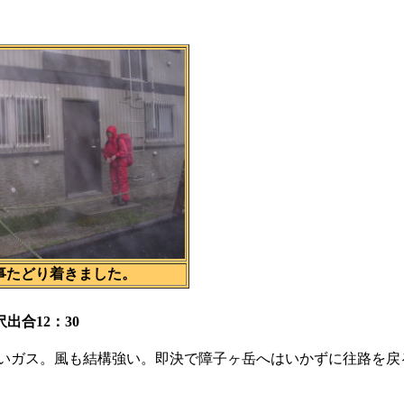
事たどり着きました。
合12：30
どいガス。風も結構強い。即決で障子ヶ岳へはいかずに往路を戻