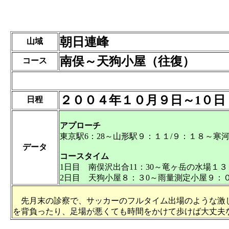
朝日連峰
山域
南俣～天狗小屋（往復）
コース
２００４年１０月９日～1０日
日程
アプローチ
東京駅6：28～山形駅９：１１/９：１８～寒
データ
コースタイム
1日目
南俣沢出合11：30～竜ヶ岳の水場１
2日目 天狗小屋８：３0～雨量測定小屋９：０
先月末の診察で、サッカーのフルタイム出場のような激し
を背負ったり、足場が悪くても時間をかけて歩けば大丈夫