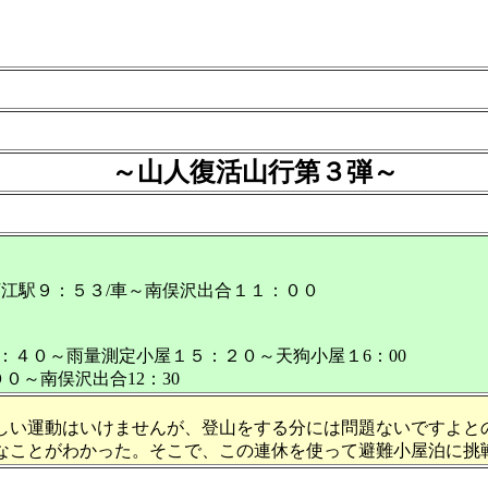
～山人復活山行第３弾～
河江駅９：５３/車～南俣沢出合１１：００
３：４０～雨量測定小屋１５：２０～天狗小屋１6：00
０～南俣沢出合12：30
い運動はいけませんが、登山をする分には問題ないですよと
なことがわかった。そこで、この連休を使って避難小屋泊に挑