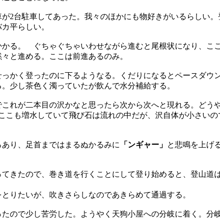
が2台駐車してあった。我々のほかにも物好きがいるらしい。
バカ平らしい。
かかる。 ぐちゃぐちゃいわせながら進むと尾根状になり、こ
黙々と進める。ここは前進あるのみ。
っかく登ったのに下るようなる。くだりになるとペースダウン
る。少し茶色く濁っていたが飲んで水分補給する。
でこれが二本目の沢かなと思ったら次から次へと現れる。どう
。ここも増水していて飛び石は流れの中だが、沢自体が小さいの
ろあり、足首まではまるぬかるみに
「ンギャー」
と悲鳴を上げ
ってきたので、巻き道を行くことにして登り始めると、登山道
をとりたいが、吹きさらしなのであきらめて通過する。
ったので少し苦労した。ようやく天狗小屋への分岐に着く。分