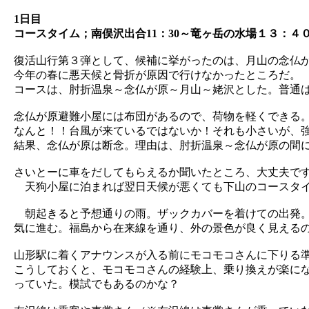
1日目
コースタイム；南俣沢出合11：30～竜ヶ岳の水場１３：４
復活山行第３弾として、候補に挙がったのは、月山の念仏
今年の春に悪天候と骨折が原因で行けなかったところだ。
コースは、肘折温泉～念仏が原～月山～姥沢とした。普通
念仏が原避難小屋には布団があるので、荷物を軽くできる
なんと！！台風が来ているではないか！それも小さいが、
結果、念仏が原は断念。理由は、肘折温泉～念仏が原の間
さいとーに車をだしてもらえるか聞いたところ、大丈夫で
天狗小屋に泊まれば翌日天候が悪くても下山のコースタイ
朝起きると予想通りの雨。ザックカバーを着けての出発。
気に進む。福島から在来線を通り、外の景色が良く見える
山形駅に着くアナウンスが入る前にモコモコさんに下りる
こうしておくと、モコモコさんの経験上、乗り換えが楽に
っていた。模試でもあるのかな？