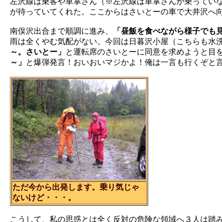
左沢線は乗客や車掌さん（※左沢線は車掌さんが乗ってい
が待っていてくれた。ここからはさいとーの車で大井沢へ
南俣沢出合まで順調に進み、
「昼飯を食べながら様子でも
雨は全くやむ気配がない。今回は日暮沢小屋（こちらも水
～。さいとー」
と運転席のさいとーに同意を求めようと目
～」
と爆弾発言！おいおいマジかよ！俺は一言も行くぞと
ただ今から出発します。乗り気じゃ
ないけど・・・。
こうして、私の思惑とは全く反対の危険な領域へ３人は踏