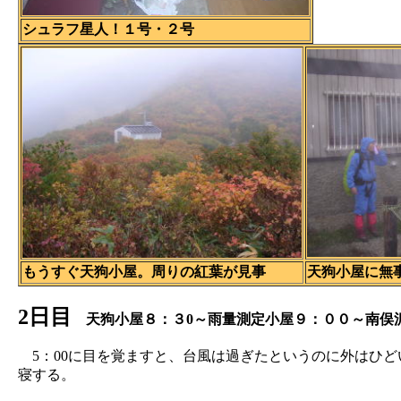
シュラフ星人！１号・２号
もうすぐ天狗小屋。周りの紅葉が見事
天狗小屋に無
2日目
天狗小屋８：３0～雨量測定小屋９：００～南俣沢出
5：00に目を覚ますと、台風は過ぎたというのに外はひ
寝する。