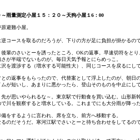
０～雨量測定小屋１５：２０～天狗小屋１6：00
が原避難小屋。
は逆コースを取るのだろうが、下りの方が足に負担が掛かる
。後輩のさいとーを誘ったところ、OKの返事。早速切符をとり
強さが半端でないものが。毎日天気予報とにらめっこ。
に沢を渡渉する（増水する可能性大）、同じコースを戻るにし
すとの返事をもらったので、代替案として浮上したのが、朝日
ムが短いし、あまりに悪かったら、登山そのものを中止にして
先が思いやられるな～。東京駅で行動食を買い込む。山形新幹
ので川を観察すると増水している。これまでにも大分雨が降っ
準備をするように言われ、席を立ち、前方へ移動する。
なるのだそうだ。寒河江駅でさいとーと待ち合わせをしてるの