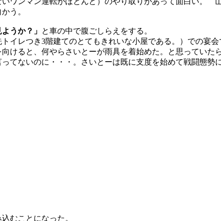
ないワンマン運転がほとんど）のやり取りがあって面白い。 
向かう。
見ようか？」
と車の中で腹ごしらえをする。
洗トイレつき3階建てのとてもきれいな小屋である。）での宴会
を向けると、何やらさいとーが雨具を着始めた。と思っていた
言ってないのに・・・。さいとーは既に支度を始めて戦闘態勢
み込むことになった。