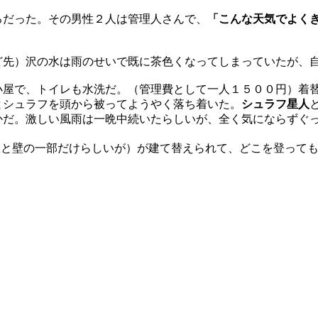
ろだった。その男性２人は管理人さんで、
「こんな天気でよく
ど先）沢の水は雨のせいで既に茶色くなってしまっていたが、
小屋で、トイレも水洗だ。（管理費として一人１５００円）着
とシュラフを頭から被ってようやく落ち着いた。
シュラフ星人
かだ。激しい風雨は一晩中続いたらしいが、全く気にならずぐ
根と壁の一部だけらしいが）が建て替えられて、どこを登って