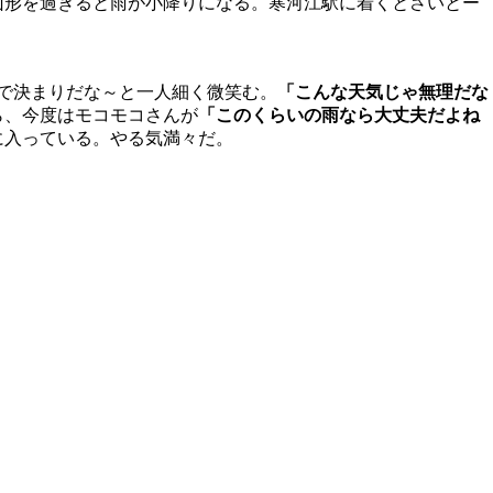
山形を過ぎると雨が小降りになる。寒河江駅に着くとさいとー
で決まりだな～と一人細く微笑む。
「こんな天気じゃ無理だな
ら、今度はモコモコさんが
「このくらいの雨なら大丈夫だよね
に入っている。やる気満々だ。