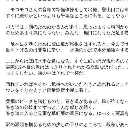
モコモコさんの音頭で準備体操をして出発。登山口には車
すぐに緩やかというよりも平坦なところに出る。どうやら
バカ平は、雨のためぬかるみが多く、思ったよりも時間が
のためあまり気にならない。みんな、無口になりただ足を
竜ヶ岳を巻くために登山道が尾根をはずれると、今までせ
度を下げるのは非常に辛い。 水場の小沢で水分補給をす
ここからはほぼ水平な道になる。すぐに細い沢が現れるの
実際の2本目の沢ははっきりそれとわかる立派な沢だった
っくりしたい。頭の中はそれで一杯だ。
晴れていればさぞかし気持ちがいいだろうと思われるとこ
ウンをくりかえすと雨量測定小屋に着く。
粟畑のピークを踏むものと、巻き道があるが、風が強くな
巻き道の分岐までずっとこんな感じが続く。
巻き道に入ると見事な草紅葉の草原になる。ゆっくり写真
沢の源頭を横切るための少しの下りのところで、段差があ