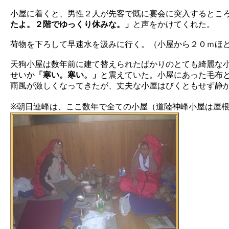
小屋に着くと、男性２人が先客で既に宴会に突入するとこ
たよ。２階でゆっくり休みな。」
と声をかけてくれた。
荷物を下ろして早速水を汲みに行く。（小屋から２０ｍほ
天狗小屋は数年前に建て替えられたばかりのとても綺麗な
せいか
「寒い。寒い。」
と震えていた。小屋にあった毛布
雨風が激しくなってきたが、丈夫な小屋はびくともせず静
※朝日連峰は、ここ数年で全ての小屋（道陸神峰小屋は屋