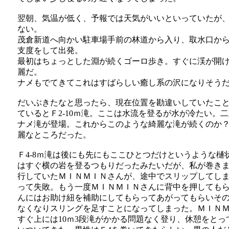
翌朝、気温が低く、予報では天気がいいといっていたが
ない。
茂倉新道へ向かい駐車場手前の林道から入り、取水口か
支度をして出発。
最初はちょっとした淵が続くゴーロ歩き。すぐに渓が開
麗だ。
ナメもでてきてこれはすばらしい癒し系の沢になりそう
だいぶきたなと思ったら、現在位置を勘違いしていたこ
ているとＦ2-10ｍ滝。ここは水流を登るが水が冷たい。二
ナメ滝が登場。これからこのような綺麗な滝が続くのか
麗なところだった。
Ｆ4-8ｍ滝は後にも先にもここひとつだけというような
はすぐ横の岩を登るつもりだったみたいだが、私が巻き
行していたＭＩＮＭＩＮさんが、途中でスリップしてし
って失敗。もう一度ＭＩＮＭＩＮさんに背中を押しても
んにはお助け紐を補助にしてもらってあがってもらいそ
なくなりスリングを足すことになってしまった。ＭＩＮ
すぐ上には10ｍ3段滝がかかる問題なく登り、休憩をと