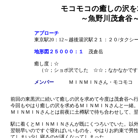
モコモコの癒しの沢を
～魚野川茂倉谷
アプローチ
東京駅20：12～越後湯沢駅２１：２０/タクシ
地形図２５０００：１
茂倉岳
癒し度；☆
（☆；ショボ沢でした ☆☆；なかなかです
メンバー
ＭＩＮＭＩＮさん・モコモコ
前回の東黒沢に続いて癒しの沢を求めて今度は茂倉谷へ
今回もやはり癒しの沢を求めるＭＩＮＭＩＮさんと一緒
ＭＩＮＭＩＮさんとは前夜に土樽駅で待ち合わせして、
駅に着くとＭＩＮＭＩＮさんが既にくつろいでいた。以外
翌朝早いのですぐ寝ればいいものを、やはりお約束で男
てしまい少し寝るのが遅くなってしまった。