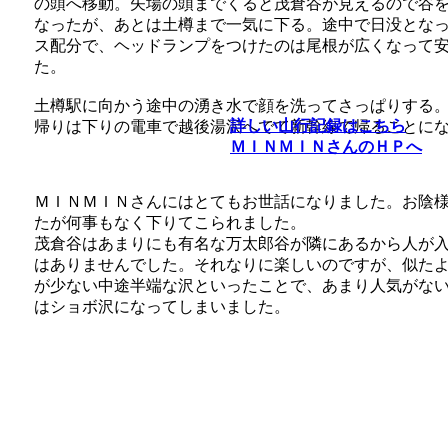
の頭へ移動。矢場の頭までくると茂倉谷が見えるので谷
なったが、あとは土樽まで一気に下る。途中で日没とな
ス配分で、ヘッドランプをつけたのは尾根が広くなって安
た。
土樽駅に向かう途中の湧き水で顔を洗ってさっぱりする
詳しい山行記録はこちら
帰りは下りの電車で越後湯沢へでて新幹線で帰ることに
ＭＩＮＭＩＮさんのＨＰへ
ＭＩＮＭＩＮさんにはとてもお世話になりました。お陰
たが何事もなく下りてこられました。
茂倉谷はあまりにも有名な万太郎谷が隣にあるから人が
はありませんでした。それなりに楽しいのですが、似た
が少ない中途半端な沢といったことで、あまり人気がな
はショボ沢になってしまいました。