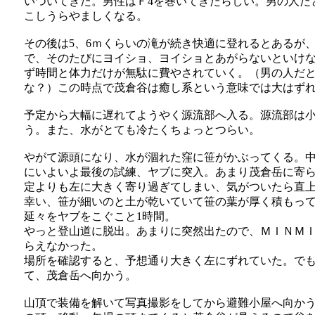
いついてきた。男性はＦ4を巻いてきたらしい。男の人だ
こしうらやましくなる。
その後は5、6ｍくらいの滝が続き快適に登れるとあるが
で、そのたびにヨイショ、ヨイショとあがらないといけ
ず時間と体力だけが無駄に費やされていく。（男の人だ
な？）この時点で茂倉谷は癒し系という意味では大はず
予定から大幅に遅れてようやく源流部へ入る。源流部は
う。また、水がとても冷たくちょっとつらい。
やがて源頭になり、水が涸れた窪に笹がかぶってくる。
にいよいよ最後の試練、ヤブに突入。あまり茂倉岳に寄
定よりも左に大きく寄り過ぎてしまい、気がついたら直
幸い、笹が細いのと土が乾いていて笹の葉が厚く積もっ
延々をヤブをこぐこと1時間。
やっと登山道に脱出。あまりに突然出たので、ＭＩＮＭ
らえなかった。
場所を確認すると、予想通り大きく左にずれていた。で
て、茂倉岳へ向かう。
山頂で装備を解いて写真撮影をしてから避難小屋へ向か