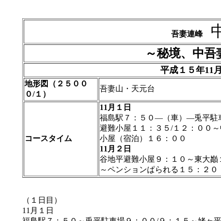
吾妻連峰
～秘境、中吾
平成１５年11
地形図（２５００
吾妻山・天元台
０/１）
11月１日
福島駅７：５０―（車）―兎平駐
避難小屋１１：３５/１２：００
コースタイム
小屋（宿泊）１６：００
11月２日
谷地平避難小屋９：１０～東大巓
～ペンションぱられる１５：２０
（１日目）
11月１日
福島駅７：５０～兎平駐車場９：００/９：１５～姥ヶ