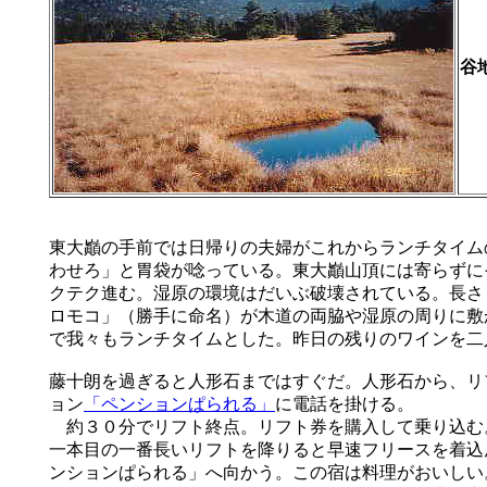
谷
東大巓の手前では日帰りの夫婦がこれからランチタイム
わせろ」と胃袋が唸っている。東大巓山頂には寄らずに
クテク進む。湿原の環境はだいぶ破壊されている。長さ
ロモコ」（勝手に命名）が木道の両脇や湿原の周りに敷
で我々もランチタイムとした。昨日の残りのワインを二
藤十朗を過ぎると人形石まではすぐだ。人形石から、リ
ョン
「ペンションぱられる」
に電話を掛ける。
約３０分でリフト終点。リフト券を購入して乗り込む
一本目の一番長いリフトを降りると早速フリースを着込
ンションぱられる」へ向かう。この宿は料理がおいしい