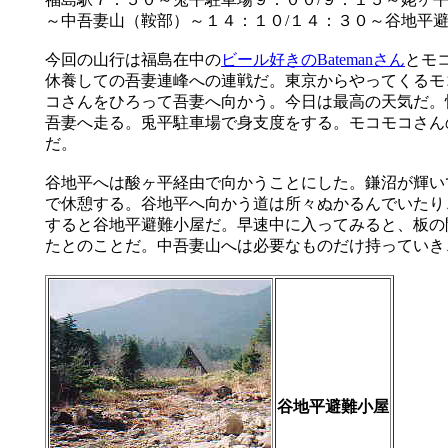
～中吾妻山（鞍部）～１４：１０/１４：３０～谷地平
今回の山行は福島在中の
ビール好きのBatemanさん
とモ
休養しての吾妻連峰への連戦だ。東京からやってくるモコ
コさんをひろって吾妻へ向かう。今日は最高の天気だ。
吾妻へ走る。兎平駐車場で身支度をする。モコモコさん
だ。
谷地平へは酸ヶ平経由で向かうことにした。鎌沼が輝い
で休憩する。谷地平へ向かう道は所々ぬかるんでいたり
すると谷地平避難小屋だ。早速中に入ってみると、板の
たとのことだ。中吾妻山へは必要なものだけ持っていき
谷地平避難小屋