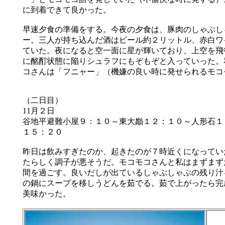
に到着できて良かった。
早速夕食の準備をする。今夜の夕食は、豚肉のしゃぶし
ー。三人が持ち込んだ酒はビール約２リットル、赤白ワ
ていた。夜になると空一面に星が輝いており、上空を飛行
に酩酊状態に陥りシュラフにもぞもぞと入っていった。
コさんは「フニャー」（機嫌の良い時に発せられるモコ
（二日目）
11月２日
谷地平避難小屋９：１０～東大巓１２：１０～人形石１
１５：２０
昨日は飲みすぎたのか、起きたのが７時近くになっていた
たらしく調子が悪そうだ。モコモコさんと私はまずまずだ
間を過ごす。良いだしが出ているしゃぶしゃぶの残り汁
の鍋にスープを移しうどんを茹でる。茹で上がったら完
美味かった。