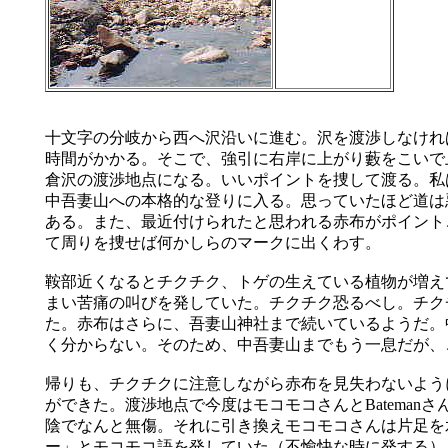
十文字の分岐から西へ沢沿いに進む。沢を渡渉しなけれ
時間がかかる。そこで、強引に右岸に上がり藪をこいで
倉沢の渡渉地点になる。いいポイントを捜して渡る。私
中吾妻山への本格的な登りに入る。思っていたほど道は
ある。また、最近付けられたと思われる赤布がポイント
て周りを捜せば何かしらのマークに出くわす。
鞍部近くなるとチクチク、トゲの生えている植物が増えて
まい苦痛の叫びを発していた。チクチク恐るべし。チク
た。赤布はさらに、吾妻山神社まで続いているようだ。
く分からない。そのため、中吾妻山までもう一息だが、
帰りも、チクチクに注意しながら赤布を見失わないよう
ができた。渡渉地点で今度はモコモコさんとBatemanさ
陰でなんと無傷。それに引き換えモコモコさんは片足を
ー」とモコモコ語を発していた（不愉快な時に発する）