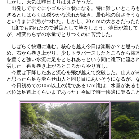
しかし、天気は昨日よりは良さそうだ。
出発してすぐに小ゴルジュ状になる。特に難しいところも
ぎるとしばらくは穏やかな流れが続き、居心地の良さそう
というまに岩魚がつれた。しかし、20ｃｍの大きさだった
1度でも釣れたので満足として竿をしまう。薄日が差して
が、相変わらずの水量でとりつくのに苦労した。
しばらく快適に進む。核心も越え今日は楽勝か？と思った
め、右から巻き上がり、少しトラバースしたところから潅
を置くと強い水流に足をとられあっという間に滝下に流さ
労した。再度巻き上がるところからやり直し。
今度は下降したあと流心を飛び越えて突破した。山人が末
と思ったら足を滑らせ山人と同じ目にあいそうになるが、
今日初めての10ｍ以上の滝である17ｍ滝は、水量がある
水位は足首上くらいまであった）今回で唯一快適に登るこ