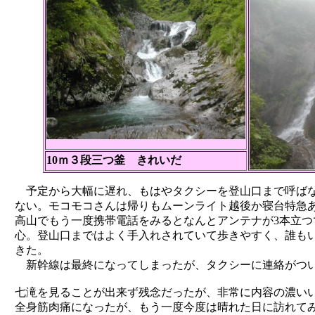
10ｍ３段三つ釜 きれいだ
予定から大幅に遅れ、もはやタクシーを登山口まで呼ばな
ない。モコモコさんは帰りもムーンライト越後か寝台特急
高山でもう一度携帯電話をみるとなんとアンテナが3本立
心。登山口まではよく手入れされていて歩きやすく、誰も
きた。
新幹線は最終になってしまったが、タクシーに連絡がつい
七滝を見ることが出来ず残念だったが、非常に内容の濃い
全身筋肉痛になったが、もう一度今度は晴れた日に訪れて