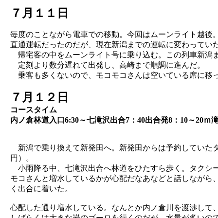
７月１１日
毎度のことながら電車での移動。今回はムーンライト越後
直通運転だったのだが、現在新潟までの運転に変わってい
帰宅客の中をムーンライト号に乗り込む。この列車新潟ま
定刻より数分遅れて出発し、高崎まで順調に進んだ。
乗客も多くないので、モコモコさんは空いている席に移
７月１２日
コースタイム
内ノ倉林道入口6:30～七滝沢出合7：40出合発8：10～20ｍ
新潟で乗り換えて新発田へ。新発田からは予約していたタク
円）。
小雨降る中、七滝沢出合へ林道をひたすら歩く。タクシー
モコさんと増水しているかが心配だなあなどと話しながら
く出合に着いた。
心配した通り増水している。なんとか内ノ倉川を渡渉して
しばらくは大きな岩のゴーロを行くのだが、水量が多いの