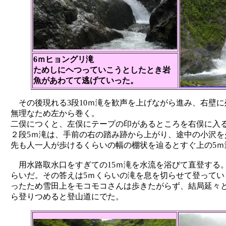
6ｍヒョングリ滝
ためしにヘつっていこうとしたとき岩
魚があわてて逃げていった。
その後現れる3段10ｍ滝を歓声を上げながら進み、右壁
無理なため左から巻く。
二俣につくと、左俣にテープの印があるところを右俣に入
２段5ｍ滝は、手前の右の踏み跡から上がり、途中の小沢
先も人一人が歩けるくらいの幅の棚状を辿るとすぐ上の5
用水路取水口をすぎての15ｍ滝を水流を浴びて直登する
らいだ。その答えは5ｍくらいの滝を息を切らせて登って
ったため雪田上をモコモコさんは歩きたがらず、結局延々
ら登りつめると登山道にでた。