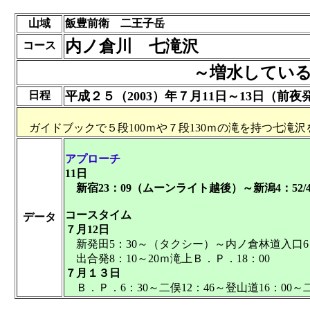
山域
飯豊前衛 二王子岳
内ノ倉川 七滝沢
コース
～増水してい
日程
平成２５（2003）年７月11日～13日（前
ガイドブックで５段100ｍや７段130ｍの滝を持つ七滝
アプローチ
11日
新宿23：09（ムーンライト越後）～新潟4：52/4
コースタイム
データ
７月12日
新発田5：30～（タクシー）～内ノ倉林道入口6：1
出合発8：10～20ｍ滝上Ｂ．Ｐ．18：00
７月１３日
Ｂ．Ｐ．6：30～二俣12：46～登山道16：00～