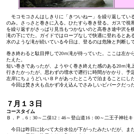
モコモコさんはしきりに「きついねー」を繰り返している。
のみ。さっさと巻きに入る。ひたすら巻き登る。ガスで視
を繰り返すがさっぱり見当もつかないのと高巻き途中沢を横
滝の下にでた。ガイドではロープなしで快適に登れるとあ
水のような滝が続いている今日は、登るのは危険と判断し
巻き終わると駄目押しで20ｍ滝が待っていた。ここは左か
たえた。
短い巻きであったが、ようやく巻き終えた感のある20ｍ滝
行きたかったが、思わずの増水で遡行に時間がかかり、予
左岸にちょうどいいＢＰがあったところで泊まることにし
今回は焚き火も点かず冷え込んでさみしいビバークだった
７月１３日
コースタイム
Ｂ．Ｐ．6：30～二俣12：46～登山道16：00～二王子神社キ
今日は昨日に比べて大分水位が下がったみたいだが、ま