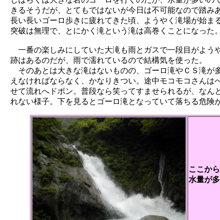
きるそうだが、とてもではないが今日は不可能なので踏み
長い長いゴーロ歩きに疲れてきた頃、ようやく滝場が始ま
突破は無理で、とにかく滝という滝は高巻くことになった
一番の楽しみにしていた大滝も雨とガスで一段目がようや
跡はあるのだが、雨で濡れているので結構気を使った。
そのあとは大きな滝はないものの、ゴーロ滝やＣＳ滝が多
えなければならなく、かなりきつい。途中モコモコさんは
せて流れへドボン。普段なら笑ってすませられるが、なん
れない様子。下を見るとゴーロ滝となっていて落ちる危険
ここから
水量が多