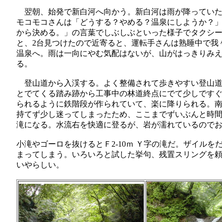
翌朝、始発で新白河へ向かう。新白河は雨が降ってい
モコモコさんは「どうする？やめる？温泉にしようか？
から決める。」の言葉でしぶしぶといった様子でタクシ
と、2台見つけたので近寄ると、運転手さんは熟睡中で我
温泉へ。雨は一向にやむ気配はないが、山がはっきりみ
る。
登山道から入渓する。よく整備されて歩きやすい登山道
とでてくる踏み跡から工事中の林道終点にでて少しです
られるように鉄階段が作られていて、楽に降りられる。南
持てず少し迷ってしまったため、ここまでずいぶんと時間が
滝になる。水流右を快適に登るが、岩が濡れているので
小滝やゴーロを抜けるとＦ2-10ｍ Ｙ字の滝だ。ザイル
まってしまう。いろいろと試した挙句、残置スリングを
いやらしい。