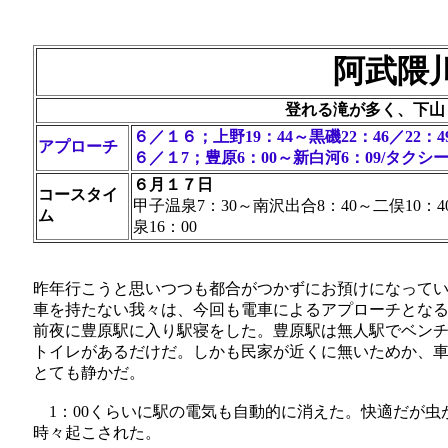
阿武隈
登れる滝が多く、下山
６／１６；上野19：44～黒磯22：46／22：4
アプローチ
６／１7；豊原6：00～新白河6：09/タク
６月１７日
コースタイ
甲子温泉7：30～南沢出合8：40～二俣10：4
ム
泉16：00
昨年行こうと思いつつも都合がつかずにお預けになって
車を持たない我々は、今回も電車によるアプローチとな
前夜に豊原駅に入り駅寝をした。豊原駅は無人駅でベンチ
トイレがあるだけだ。しかも民家が近くに無いためか、
とても静かだ。
1：00くらいに駅の電気も自動的に消えた。快適だが虫
時々起こされた。