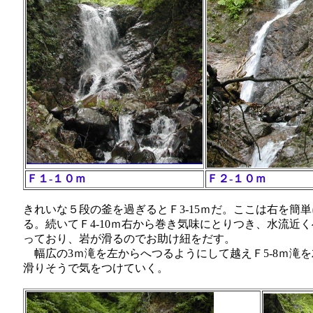
Ｆ１-１０ｍ
Ｆ２-１０ｍ
きれいな５段の釜を過ぎるとＦ3-15ｍだ。ここは右を簡
る。続いてＦ4-10ｍ右から巻き気味にとりつき、水流近
っており、岩が滑るのでお助け紐をだす。
幅広の3ｍ滝を左からへつるようにして越えＦ5-8ｍ滝を
滑りそうで気をつけていく。