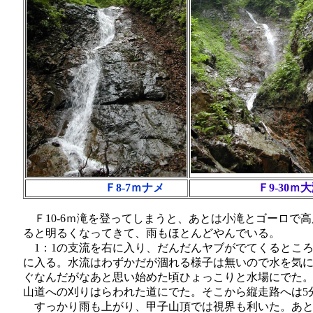
Ｆ8-7ｍナメ
Ｆ9-30ｍ
Ｆ10-6ｍ滝を登ってしまうと、あとは小滝とゴーロで高
ると明るくなってきて、雨もほとんどやんでいる。
1：1の支流を右に入り、だんだんヤブがでてくるとこ
に入る。水流はわずかだが涸れる様子は無いので水を気
ぐなんだがなあと思い始めた頃ひょっこりと水場にでた
山道への刈りはらわれた道にでた。そこから縦走路へは5
すっかり雨も上がり、甲子山頂では視界も利いた。あと