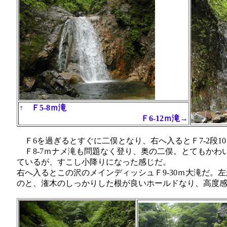
↑ Ｆ5-8ｍ滝
Ｆ6-12ｍ滝→
Ｆ6を過ぎるとすぐに二俣となり、右へ入るとＦ7-2段1
Ｆ8-7ｍナメ滝も問題なく登り、奥の二俣。とてもかわ
ているが、すこし小降りになった感じだ。
右へ入るとこの沢のメインディッシュＦ9-30ｍ大滝だ。
のと、潅木のしっかりした根が良いホールドなり、高度