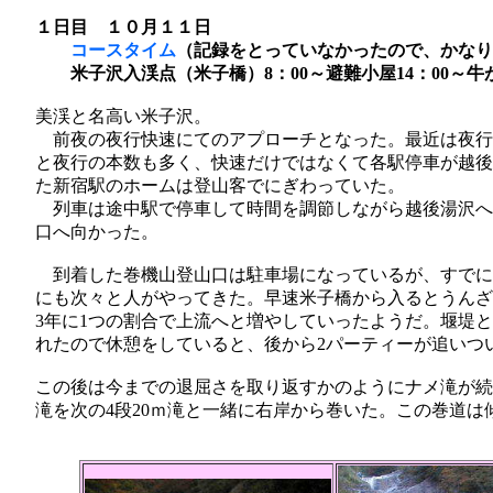
１日目 １０月１１日
コースタイム
（記録をとっていなかったので、かなり
米子沢入渓点（米子橋）8：00～避難小屋14：00～牛が岳
美渓と名高い米子沢。
前夜の夜行快速にてのアプローチとなった。最近は夜行
と夜行の本数も多く、快速だけではなくて各駅停車が越後
た新宿駅のホームは登山客でにぎわっていた。
列車は途中駅で停車して時間を調節しながら越後湯沢へ
口へ向かった。
到着した巻機山登山口は駐車場になっているが、すでに
にも次々と人がやってきた。早速米子橋から入るとうんざ
3年に1つの割合で上流へと増やしていったようだ。堰堤
れたので休憩をしていると、後から2パーティーが追いつ
この後は今までの退屈さを取り返すかのようにナメ滝が続
滝を次の4段20ｍ滝と一緒に右岸から巻いた。この巻道