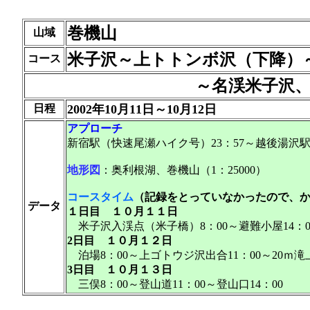
巻機山
山域
米子沢～上トトンボ沢（下降）
コース
～名渓米子沢
日程
2002年10月11日～10月12日
アプローチ
新宿駅（快速尾瀬ハイク号）23：57～越後湯沢駅5：
地形図
：奥利根湖、巻機山（1：25000）
コースタイム
（記録をとっていなかったので、
データ
１日目 １０月１１日
米子沢入渓点（米子橋）8：00～避難小屋14：00
2日目 １０月１２日
泊場8：00～上ゴトウジ沢出合11：00～20ｍ滝上1
3日目 １０月１３日
三俣8：00～登山道11：00～登山口14：00