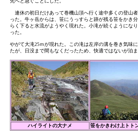
先へと急ぐことにした。
連休の初日だけあって巻機山頂へ行く途中多くの登山者
った。牛ヶ岳からは、笹にうっすらと跡が残る笹をかき分
らく下ると水流がようやく現れた。小滝が続くようになり
った。
やがて大滝25ｍが現れた。この滝は左岸の溝を巻き気味
たが、日没まで間もなくだったため、快適ではないが泊
ハイライトの大ナメ
笹をかきわけ上トト