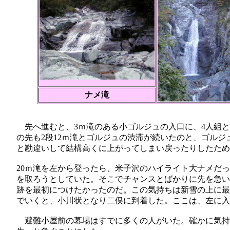
ナメ滝
先へ進むと、3ｍ滝のある小ゴルジュの入口に、4人組と
の先も2段12ｍ滝とゴルジュの渋滞が続いたのと、ゴル
と勘違いして結構高くに上がってしまい戻ったりしたため
20ｍ滝を左から登ったら、米子沢のハイライト大ナメだ
を取ろうとしていた。そこでチャンスとばかりに先を急い
跡を最初につけたかったのだ。この気持ちは新雪の上に最
でいくと、小川状となり二俣に到着した。ここは、左に入
避難小屋前の幕場はすでに多くの人がいた。確かに気持