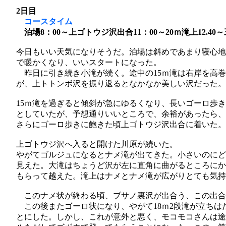
2日目
コースタイム
泊場8：00～上ゴトウジ沢出合11：00～20ｍ滝上12.40～
今日もいい天気になりそうだ。泊場は斜めであまり寝心地
で暖かくなり、いいスタートになった。
昨日に引き続き小滝が続く。途中の15ｍ滝は右岸を高巻
が、上トトンボ沢を振り返るとなかなか美しい沢だった。
15ｍ滝を過ぎると傾斜が急にゆるくなり、長いゴーロ歩
としていたが、予想通りいいところで、余裕があったら、
さらにゴーロ歩きに飽きた頃上ゴトウジ沢出合に着いた。
上ゴトウジ沢へ入ると開けた川原が続いた。
やがてゴルジュになるとナメ滝が出てきた。小さいのにど
見えた。大滝はちょうど沢が左に直角に曲がるところにか
もらって越えた。滝上はナメとナメ滝が広がりとても気持
このナメ状が終わる頃、ブサノ裏沢が出合う、この出合
この後またゴーロ状になり、やがて18ｍ2段滝が立ちは
とにした。しかし、これが意外と悪く、モコモコさんは途