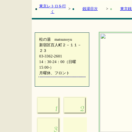
東京レトロを行
●
>
●
銭湯目次
>
●
東京銭
く
松の湯
matsunoyu
新宿区百人町２－１１－
２３
03-3362-2601
14：30-24：00（日曜
15:00-）
月曜休、フロント