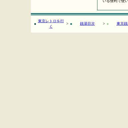
いる便利で使
東京レトロを行
●
>
●
銭湯目次
>
●
東京銭
く