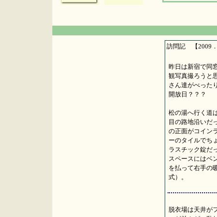
訪問記 【2009．
昨日は新宿で同
観写真撮ろうと
さん達がべった
開放日？？？
松の湯へ行く道
目の路地沿いだ
の正面がコイン
ーのタイルでち
ラスチック錠だ
スペースにはベ
を払って右手の
式）。
脱衣場は天井が