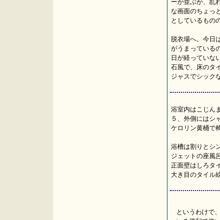
ーが並ぶが、乱れ
な画面のちょっ
としているもの
脱衣場へ。今日
がうまっている
日が経っていな
石風で、床のタ
ジャスでシック
浴室内はこじんま
５、外側にはシ
ケロリン黄桶で
浴槽は割りとシ
ジェットの座風呂
正面壁はしろタ
大き目のタイル
というわけで